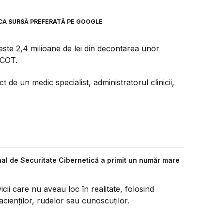
CA SURSĂ PREFERATĂ PE GOOGLE
l peste 2,4 milioane de lei din decontarea unor
IICOT.
de un medic specialist, administratorul clinicii,
nal de Securitate Cibernetică a primit un număr mare
vicii care nu aveau loc în realitate, folosind
acienților, rudelor sau cunoscuților.