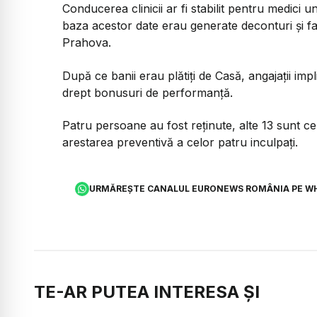
Conducerea clinicii ar fi stabilit pentru medici u
baza acestor date erau generate deconturi și fa
Prahova.
După ce banii erau plătiți de Casă, angajații impl
drept bonusuri de performanță.
Patru persoane au fost reținute, alte 13 sunt cer
arestarea preventivă a celor patru inculpați.
URMĂREȘTE CANALUL EURONEWS ROMÂNIA PE W
TE-AR PUTEA INTERESA ȘI