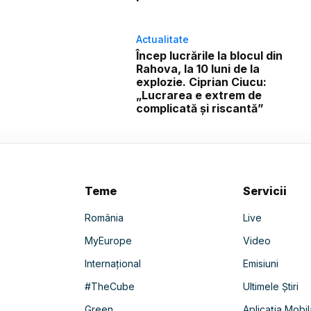
Actualitate
Încep lucrările la blocul din
Rahova, la 10 luni de la
explozie. Ciprian Ciucu:
„Lucrarea e extrem de
complicată și riscantă”
Teme
Servicii
România
Live
MyEurope
Video
Internațional
Emisiuni
#TheCube
Ultimele Știri
Green
Aplicația Mobil