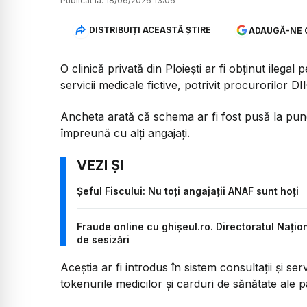
Publicat la:
18/06/2026 13:06
DISTRIBUIȚI ACEASTĂ ȘTIRE
ADAUGĂ-NE 
O clinică privată din Ploiești ar fi obținut ilega
servicii medicale fictive, potrivit procurorilor D
Ancheta arată că schema ar fi fost pusă la punct 
împreună cu alți angajați.
Șeful Fiscului: Nu toți angajații ANAF sunt hoți
Fraude online cu ghișeul.ro. Directoratul Națio
de sesizări
Aceștia ar fi introdus în sistem consultații și ser
tokenurile medicilor și carduri de sănătate ale p