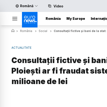
Română
Video
România
My Europe
Internați
>
România
>
Social
>
Consultații fictive și bani de la stat
ACTUALITATE
Consultații fictive și bani
Ploiești ar fi fraudat si
milioane de lei