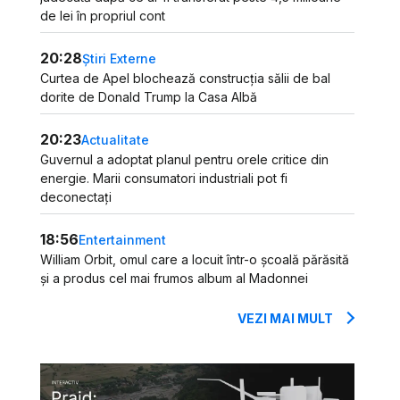
de lei în propriul cont
20:28
Știri Externe
Curtea de Apel blochează construcția sălii de bal
dorite de Donald Trump la Casa Albă
20:23
Actualitate
Guvernul a adoptat planul pentru orele critice din
energie. Marii consumatori industriali pot fi
deconectați
18:56
Entertainment
William Orbit, omul care a locuit într-o școală părăsită
și a produs cel mai frumos album al Madonnei
VEZI MAI MULT