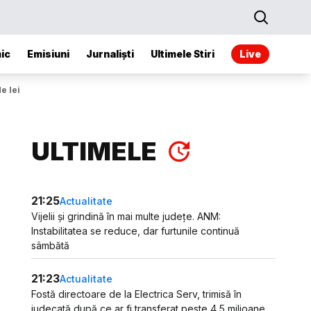
ic
Emisiuni
Jurnaliști
Ultimele Stiri
Live
e lei
ULTIMELE
21:25
Actualitate
Vijelii și grindină în mai multe județe. ANM:
Instabilitatea se reduce, dar furtunile continuă
sâmbătă
21:23
Actualitate
Fostă directoare de la Electrica Serv, trimisă în
judecată după ce ar fi transferat peste 4,5 milioane