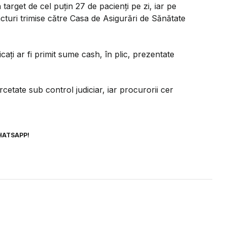
n target de cel puțin 27 de pacienți pe zi, iar pe
cturi trimise către Casa de Asigurări de Sănătate
icați ar fi primit sume cash, în plic, prezentate
cetate sub control judiciar, iar procurorii cer
HATSAPP!