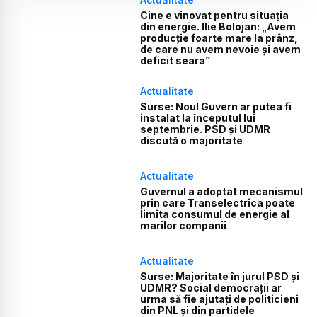
Cine e vinovat pentru situația
din energie. Ilie Bolojan: „Avem
producție foarte mare la prânz,
de care nu avem nevoie și avem
deficit seara”
Actualitate
Surse: Noul Guvern ar putea fi
instalat la începutul lui
septembrie. PSD și UDMR
discută o majoritate
Actualitate
Guvernul a adoptat mecanismul
prin care Transelectrica poate
limita consumul de energie al
marilor companii
Actualitate
Surse: Majoritate în jurul PSD și
UDMR? Social democrații ar
urma să fie ajutați de politicieni
din PNL și din partidele