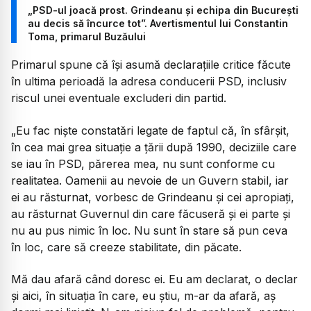
„PSD-ul joacă prost. Grindeanu și echipa din București
au decis să încurce tot”. Avertismentul lui Constantin
Toma, primarul Buzăului
Primarul spune că își asumă declarațiile critice făcute
în ultima perioadă la adresa conducerii PSD, inclusiv
riscul unei eventuale excluderi din partid.
„Eu fac niște constatări legate de faptul că, în sfârșit,
în cea mai grea situație a țării după 1990, deciziile care
se iau în PSD, părerea mea, nu sunt conforme cu
realitatea. Oamenii au nevoie de un Guvern stabil, iar
ei au răsturnat, vorbesc de Grindeanu și cei apropiați,
au răsturnat Guvernul din care făcuseră și ei parte și
nu au pus nimic în loc. Nu sunt în stare să pun ceva
în loc, care să creeze stabilitate, din păcate.
Mă dau afară când doresc ei. Eu am declarat, o declar
și aici, în situația în care, eu știu, m-ar da afară, aș