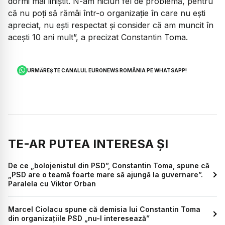
dormi mai liniștit. N-am niciun fel de problemă, pentru
că nu poți să rămâi într-o organizație în care nu ești
apreciat, nu ești respectat și consider că am muncit în
acești 10 ani mult”, a precizat Constantin Toma.
URMĂREȘTE CANALUL EURONEWS ROMÂNIA PE WHATSAPP!
TE-AR PUTEA INTERESA ȘI
De ce „bolojenistul din PSD”, Constantin Toma, spune că
„PSD are o teamă foarte mare să ajungă la guvernare”.
Paralela cu Viktor Orban
Marcel Ciolacu spune că demisia lui Constantin Toma
din organizațiile PSD „nu-l interesează”