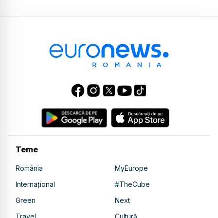
Teme
România
MyEurope
Internațional
#TheCube
Green
Next
Travel
Cultură