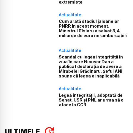
extremiste
Actualitate
Cum arată stadiul jaloanelor
PNRR în acest moment.
Ministrul Pîslaru a salvat 3,4
miliarde de euro nerambursabili
Actualitate
Scandal cu legea integrității în
ziua în care Nicușor Dan a
publicat declarația de avere a
Mirabelei Grădinaru. Șeful ANI
spune că legea e inaplicabilă
Actualitate
Legea integrității, adoptată de
Senat. USR și PNL ar urma să o
atace la CCR
ULTIMELE