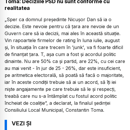
Toma: Deciziile PSD nu sunt conforme cu
realitatea
„Sper ca domnul președinte Nicușor Dan să ia o
decizie. Este nevoie pentru că țara are nevoie de un
Guvern care să ia decizii, mai ales în această situație.
Vin rapoartele firmelor de rating în luna iulie, august
și, în situația în care trecem în 'junk', va fi foarte dificil
de finanțat țara. T, așa cum a fost și acordul politic
dinainte. Nu are 50% ca și partid, are 22%, cu cei care
au mai venit - în jur de 25 - 26%, dar este insuficient,
pe aritmetica electorală, să poată să facă o majoritate,
iar în aceste condiții trebuie să ai un acord, să îți iei
niște angajamente pe care trebuie să le și respecți,
treabă care nu s-a întâmplat cu fostul acord politic
încheiat de coaliție”, a declarat, la finalul ședinței
Consiliului Local Municipal, Constantin Toma.