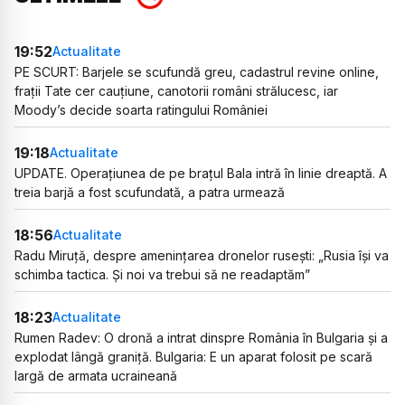
19:52
Actualitate
PE SCURT: Barjele se scufundă greu, cadastrul revine online,
frații Tate cer cauțiune, canotorii români strălucesc, iar
Moody’s decide soarta ratingului României
19:18
Actualitate
UPDATE. Operațiunea de pe brațul Bala intră în linie dreaptă. A
treia barjă a fost scufundată, a patra urmează
18:56
Actualitate
Radu Miruță, despre amenințarea dronelor rusești: „Rusia își va
schimba tactica. Și noi va trebui să ne readaptăm”
18:23
Actualitate
Rumen Radev: O dronă a intrat dinspre România în Bulgaria și a
explodat lângă graniță. Bulgaria: E un aparat folosit pe scară
largă de armata ucraineană