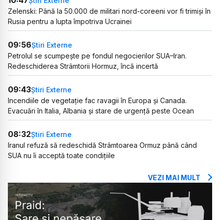
10:47
Știri Externe
Zelenski: Până la 50.000 de militari nord-coreeni vor fi trimiși în
Rusia pentru a lupta împotriva Ucrainei
09:56
Știri Externe
Petrolul se scumpește pe fondul negocierilor SUA–Iran.
Redeschiderea Strâmtorii Hormuz, încă incertă
09:43
Știri Externe
Incendiile de vegetație fac ravagii în Europa și Canada.
Evacuări în Italia, Albania și stare de urgență peste Ocean
08:32
Știri Externe
Iranul refuză să redeschidă Strâmtoarea Ormuz până când
SUA nu îi acceptă toate condițiile
VEZI MAI MULT