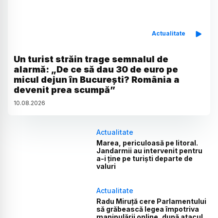
Actualitate
Un turist străin trage semnalul de
alarmă: „De ce să dau 30 de euro pe
micul dejun în București? România a
devenit prea scumpă”
10
.
08
.
2026
Actualitate
Marea, periculoasă pe litoral.
Jandarmii au intervenit pentru
a-i ține pe turiști departe de
valuri
Actualitate
Radu Miruță cere Parlamentului
să grăbească legea împotriva
manipulării online, după atacul