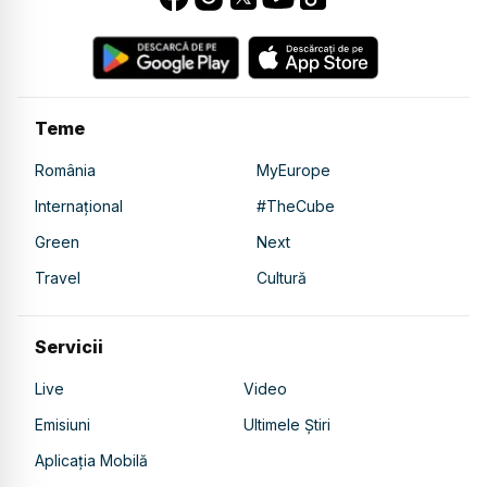
Teme
România
MyEurope
Internațional
#TheCube
Green
Next
Travel
Cultură
Servicii
Live
Video
Emisiuni
Ultimele Știri
Aplicația Mobilă