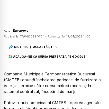
Autor:
Euronews
Publicat la:
17/04/2023 10:54
•
Actualizat la:
17/04/2023 11:00
DISTRIBUIȚI ACEASTĂ ȘTIRE
ADAUGĂ-NE CA SURSĂ PREFERATĂ PE GOOGLE
Compania Municipală Termoenergetica Bucureşti
(CMTEB) anunţă încheierea perioadei de furnizare a
energiei termice către consumatorii racordaţi la
sistemul centralizat, începând de marţi.
Potrivit unui comunicat al CMTEB , oprirea agentului
termic va fi făcută progresiv, prin reducerea