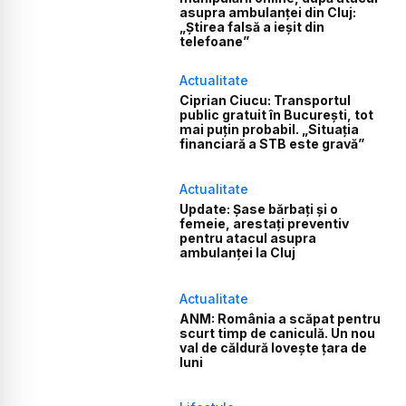
asupra ambulanței din Cluj:
„Știrea falsă a ieșit din
telefoane”
Actualitate
Ciprian Ciucu: Transportul
public gratuit în București, tot
mai puțin probabil. „Situația
financiară a STB este gravă”
Actualitate
Update: Șase bărbați și o
femeie, arestați preventiv
pentru atacul asupra
ambulanței la Cluj
Actualitate
ANM: România a scăpat pentru
scurt timp de caniculă. Un nou
val de căldură lovește țara de
luni