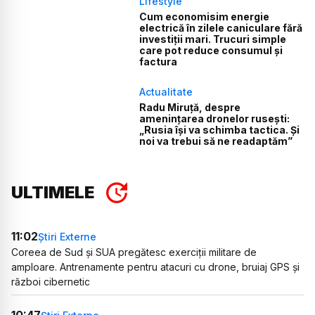
Lifestyle
Cum economisim energie
electrică în zilele caniculare fără
investiții mari. Trucuri simple
care pot reduce consumul și
factura
Actualitate
Radu Miruță, despre
amenințarea dronelor rusești:
„Rusia își va schimba tactica. Și
noi va trebui să ne readaptăm”
ULTIMELE
11:02
Știri Externe
Coreea de Sud și SUA pregătesc exerciții militare de
amploare. Antrenamente pentru atacuri cu drone, bruiaj GPS și
război cibernetic