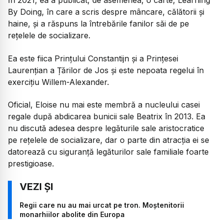
În 2021, ea a publicat, de asemenea, o carte, Learning
By Doing, în care a scris despre mâncare, călătorii și
haine, și a răspuns la întrebările fanilor săi de pe
rețelele de socializare.
Ea este fiica Prințului Constantijn și a Prințesei
Laurențian a Țărilor de Jos și este nepoata regelui în
exercițiu Willem-Alexander.
Oficial, Eloise nu mai este membră a nucleului casei
regale după abdicarea bunicii sale Beatrix în 2013. Ea
nu discută adesea despre legăturile sale aristocratice
pe rețelele de socializare, dar o parte din atracția ei se
datorează cu siguranță legăturilor sale familiale foarte
prestigioase.
Regii care nu au mai urcat pe tron. Moștenitorii
monarhiilor abolite din Europa