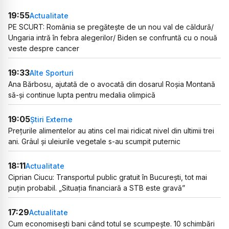
19:55
Actualitate
PE SCURT: România se pregătește de un nou val de căldură/
Ungaria intră în febra alegerilor/ Biden se confruntă cu o nouă
veste despre cancer
19:33
Alte Sporturi
Ana Bărbosu, ajutată de o avocată din dosarul Roșia Montană
să-și continue lupta pentru medalia olimpică
19:05
Știri Externe
Prețurile alimentelor au atins cel mai ridicat nivel din ultimii trei
ani. Grâul și uleiurile vegetale s-au scumpit puternic
18:11
Actualitate
Ciprian Ciucu: Transportul public gratuit în București, tot mai
puțin probabil. „Situația financiară a STB este gravă”
17:29
Actualitate
Cum economisești bani când totul se scumpește. 10 schimbări