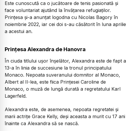
Este cunoscută ca o jucătoare de tenis pasionată și
face voluntariat ajutând la învățarea refugiaților.
Prințesa și-a anunțat logodna cu Nicolas Bagory în
noiembrie 2022, iar cei doi s-au căsătorit în luna aprilie
a acestui an.
Prințesa Alexandra de Hanovra
În ciuda titlului ușor înșelător, Alexandra este de fapt a
13-a în linia de succesiune la tronul principatului
Monaco. Nepoata suveranului domnitor al Monaco,
Albert al II-lea, este fiica Prințesei Caroline de
Monaco, o muză de lungă durată a regretatului Karl
Lagerfeld.
Alexandra este, de asemenea, nepoata regretatei și
marii actrițe Grace Kelly, deși aceasta a murit cu 17 ani
înainte ca Alexandra să se nască.