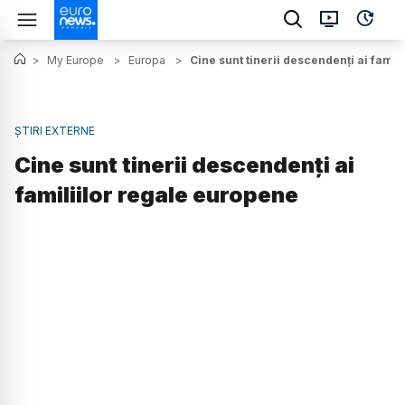
>
My Europe
>
Europa
>
Cine sunt tinerii descendenți ai famil
ȘTIRI EXTERNE
Cine sunt tinerii descendenți ai
familiilor regale europene