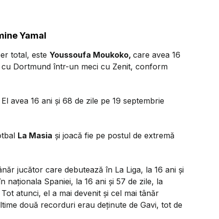
amine Yamal
r total, este
Youssoufa Moukoko,
care avea 16
at cu Dortmund într-un meci cu Zenit, conform
El avea 16 ani și 68 de zile pe 19 septembrie
otbal
La Masia
și joacă fie pe postul de extremă
năr jucător care debutează în La Liga, la 16 ani și
 naționala Spaniei, la 16 ani și 57 de zile, la
 Tot atunci, el a mai devenit și cel mai tânăr
ultime două recorduri erau deținute de Gavi, tot de