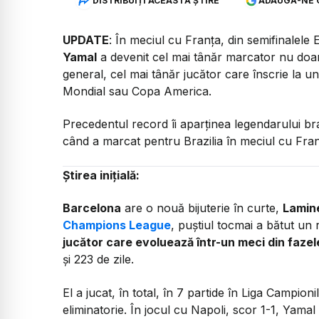
DISTRIBUIȚI ACEASTĂ ȘTIRE
ADAUGĂ-NE 
UPDATE
: În meciul cu Franța, din semifinalele
Yamal
a devenit cel mai tânăr marcator nu doar
general, cel mai tânăr jucător care înscrie la u
Mondial sau Copa America.
Precedentul record îi aparținea legendarului bra
când a marcat pentru Brazilia în meciul cu Franț
Știrea inițială:
Barcelona
are o nouă bijuterie în curte,
Lamin
Champions League
, puștiul tocmai a bătut un
jucător care evoluează într-un meci din fazele
și 223 de zile.
El a jucat, în total, în 7 partide în Liga Campion
eliminatorie. În jocul cu Napoli, scor 1-1, Yamal a