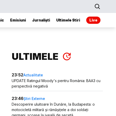
ic
Emisiuni
Jurnaliști
Ultimele Stiri
Live
ULTIMELE
23:52
Actualitate
UPDATE Ratingul Moody's pentru România: BAA3 cu
perspectivă negativă
23:46
Știri Externe
Descoperire uluitoare în Dunăre, la Budapesta: o
motocicletă militară și rămășițele a doi soldați
germani, scoase la iveală de secetă