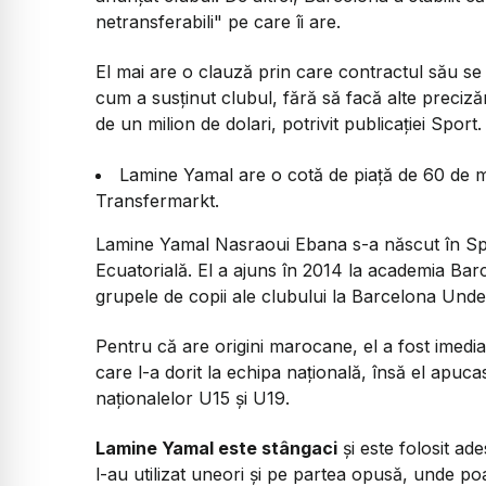
netransferabili"
pe care îi are.
El mai are o clauză prin care contractul său s
cum a susținut clubul, fără să facă alte preciză
de un milion de dolari, potrivit publicației Sport.
Lamine Yamal are o cotă de piață de 60 de mil
Transfermarkt.
Lamine Yamal Nasraoui Ebana s-a născut în Sp
Ecuatorială. El a ajuns în 2014 la academia Barce
grupele de copii ale clubului la Barcelona Unde
Pentru că are origini marocane, el a fost imedi
care l-a dorit la echipa națională, însă el apuca
naționalelor U15 și U19.
Lamine Yamal este stângaci
și este folosit ad
l-au utilizat uneori și pe partea opusă, unde po