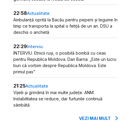
22:58
Actualitate
Ambulanță oprită la Bacău pentru pepeni și legume în
timp ce transporta la spital o fetiță de un an. DSU a
deschis o anchetă
22:29
Interviu
INTERVIU. Etnicii ruși, o posibilă bombă cu ceas
pentru Republica Moldova. Dan Barna: „Este un lucru
bun că vorbim despre Republica Moldova. Este
primul pas”
21:25
Actualitate
Vijelii și grindină în mai multe județe. ANM:
Instabilitatea se reduce, dar furtunile continuă
sâmbătă
VEZI MAI MULT