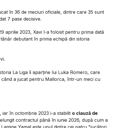
at în 36 de meciuri oficiale, dintre care 35 sunt
 dat 7 pase decisive.
9 aprilie 2023, Xavi l-a folosit pentru prima dată
tânăr debutant în prima echipă din istoria
vi.
toria La Liga îi aparține lui Luka Romero, care
, când a jucat pentru Mallorca, într-un meci cu
 iar în octombrie 2023 i-a stabilit
o clauză de
relungit contractul până în iunie 2026, după cum a
că Lamine Yamal este unul dintre cei patru
"jucători