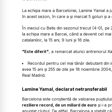
La echipa mare a Barcelonei, Lamine Yamal a juc
în acest sezon, în care a și marcat 5 goluri și a
În meciul cu Betis din sezonul trecut (4-0), pe 2
la echipa mare a Barcei, când a devenit cel mai 
catalanilor, la 15 ani, 9 luni și 16 zile.
"Este diferit"
, a remarcat atunci antrenorul Xa
Recordul pentru cel mai tânăr debutant din is
avea 15 ani și 255 de zile pe 18 noiembrie 2004
Real Madrid.
Lamine Yamal, declarat netransferabil
Barcelona este conștientă de valoarea puștiului,
reziliere record, de un miliard de euro
și i-a p
anunțat clubul. De altfel, Barcelona a stabilit 