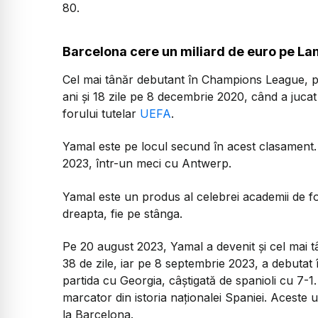
80.
Barcelona cere un miliard de euro pe L
Cel mai tânăr debutant în Champions League, pe
ani și 18 zile pe 8 decembrie 2020, când a juc
forului tutelar
UEFA
.
Yamal este pe locul secund în acest clasament. 
2023, într-un meci cu Antwerp.
Yamal este un produs al celebrei academii de f
dreapta, fie pe stânga.
Pe 20 august 2023, Yamal a devenit și cel mai tâ
38 de zile, iar pe 8 septembrie 2023, a debutat în
partida cu Georgia, câștigată de spanioli cu 7-1.
marcator din istoria naționalei Spaniei. Aceste 
la Barcelona.