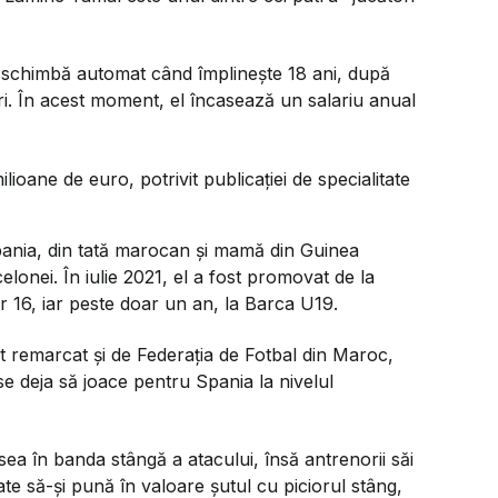
e schimbă automat când împlinește 18 ani, după
ri. În acest moment, el încasează un salariu anual
ioane de euro, potrivit publicației de specialitate
ania, din tată marocan și mamă din Guinea
lonei. În iulie 2021, el a fost promovat de la
r 16, iar peste doar un an, la Barca U19.
at remarcat și de Federația de Fotbal din Maroc,
se deja să joace pentru Spania la nivelul
esea în banda stângă a atacului, însă antrenorii săi
ate să-și pună în valoare șutul cu piciorul stâng,