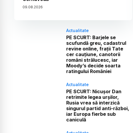
09
.
08
.
2026
Actualitate
PE SCURT: Barjele se
scufundă greu, cadastrul
revine online, frații Tate
cer cauțiune, canotorii
români strălucesc, iar
Moody’s decide soarta
ratingului României
Actualitate
PE SCURT: Nicușor Dan
retrimite legea urșilor,
Rusia vrea să interzică
singurul partid anti-război,
iar Europa fierbe sub
caniculă
Actualitate