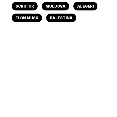
SCRIITOR
MOLDOVA
ALEGERI
ELON MUSK
PALESTINA