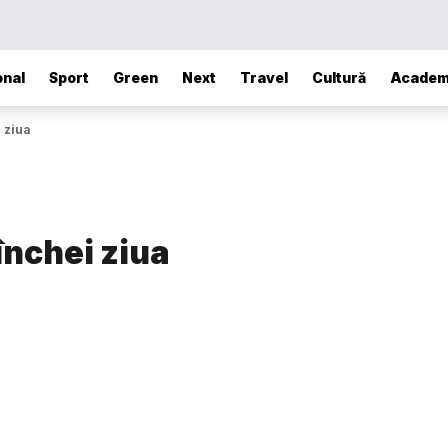
onal
Sport
Green
Next
Travel
Cultură
Academ
i ziua
 închei ziua