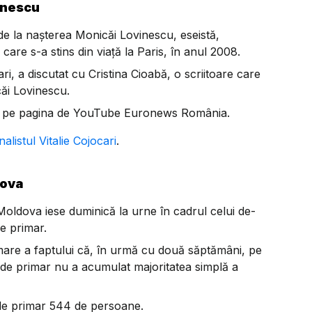
inescu
e la nașterea Monicăi Lovinescu, eseistă,
ă, care s-a stins din viață la Paris, în anul 2008.
i, a discutat cu Cristina Cioabă, o scriitoare care
ăi Lovinescu.
sau pe pagina de YouTube Euronews România.
nalistul Vitalie Cojocari
.
dova
 Moldova iese duminică la urne în cadrul celui de-
de primar.
rmare a faptului că, în urmă cu două săptămâni, pe
ia de primar nu a acumulat majoritatea simplă a
 de primar 544 de persoane.