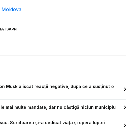
ca Moldova
.
HATSAPP!
on Musk a iscat reacții negative, după ce a susținut o
le mai multe mandate, dar nu câştigă niciun municipiu
u. Scriitoarea și-a dedicat viața și opera luptei