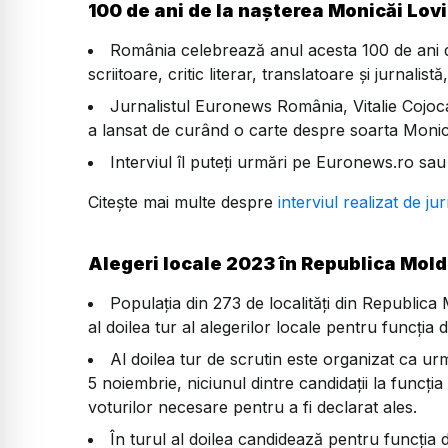
100 de ani de la nașterea Monicăi Lov
România celebrează anul acesta 100 de ani d
scriitoare, critic literar, translatoare și jurnalist
Jurnalistul Euronews România, Vitalie Cojocar
a lansat de curând o carte despre soarta Monic
Interviul îl puteți urmări pe Euronews.ro 
Citește mai multe despre
interviul realizat de jur
Alegeri locale 2023 în Republica Mol
Populaţia din 273 de localităţi din Republica
al doilea tur al alegerilor locale pentru funcţia 
Al doilea tur de scrutin este organizat ca u
5 noiembrie, niciunul dintre candidaţii la funcţ
voturilor necesare pentru a fi declarat ales.
În turul al doilea candidează pentru funcţia