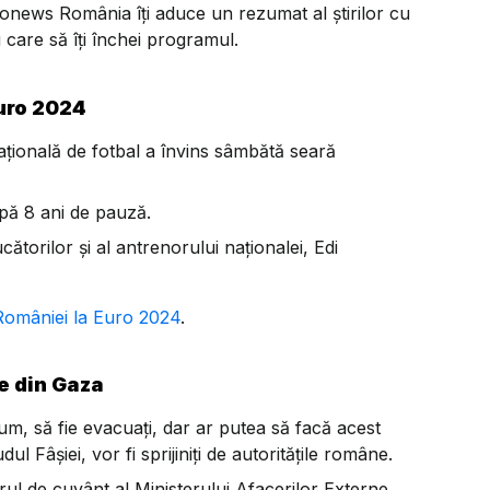
ronews România îți aduce un rezumat al știrilor cu
 care să îți închei programul.
Euro 2024
ațională de fotbal a învins sâmbătă seară
upă 8 ani de pauză.
cătorilor și al antrenorului naționalei, Edi
a României la Euro 2024
.
ce din Gaza
m, să fie evacuați, dar ar putea să facă acest
ul Fâșiei, vor fi sprijiniți de autoritățile române.
ul de cuvânt al Ministerului Afacerilor Externe,