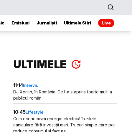
ic
Emisiuni
Jurnaliști
Ultimele Stiri
Live
ULTIMELE
11:14
Interviu
DJ Xenith, în România. Ce l-a surprins foarte mult la
publicul român
10:45
Lifestyle
Cum economisim energie electrică în zilele
caniculare fără investiții mari. Trucuri simple care pot
reduce consumul și factura