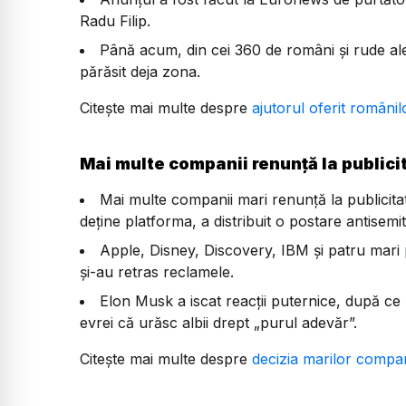
Radu Filip.
Până acum, din cei 360 de români și rude ale
părăsit deja zona.
Citește mai multe despre
ajutorul oferit români
Mai multe companii renunță la publicit
Mai multe companii mari renunță la publicita
deține platforma, a distribuit o postare antisemit
Apple, Disney, Discovery, IBM și patru mari 
și-au retras reclamele.
Elon Musk a iscat reacții puternice, după ce 
evrei că urăsc albii drept „purul adevăr”.
Citește mai multe despre
decizia marilor compan