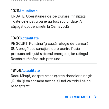
10:11
Actualitate
UPDATE. Operațiunea de pe Dunăre, finalizată.
Toate cele patru barje au fost scufundate: Am
câștigat opt centimetri la Cernavodă
10:01
Actualitate
PE SCURT: România își caută refugiu de caniculă,
SUA pregătesc sancțiuni dure pentru Rusia,
prosumatorii ajută sistemul energetic, iar ratingul
României rămâne sub presiune
18:56
Actualitate
Radu Miruță, despre amenințarea dronelor rusești:
„Rusia își va schimba tactica. Și noi va trebui să ne
readaptăm”
VEZI MAI MULT