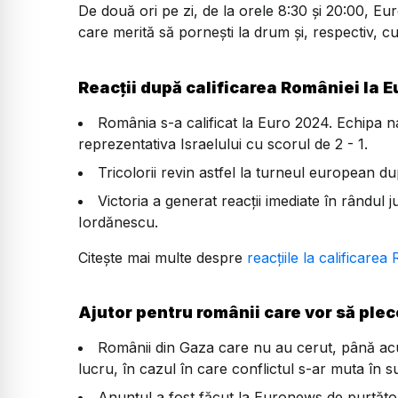
De două ori pe zi, de la orele 8:30 și 20:00, Eu
care merită să pornești la drum și, respectiv, cu
Reacții după calificarea României la 
România s-a calificat la Euro 2024. Echipa n
reprezentativa Israelului cu scorul de 2 - 1.
Tricolorii revin astfel la turneul european d
Victoria a generat reacții imediate în rândul ju
Iordănescu.
Citește mai multe despre
reacțiile la calificare
Ajutor pentru românii care vor să ple
Românii din Gaza care nu au cerut, până acu
lucru, în cazul în care conflictul s-ar muta în sud
Anunțul a fost făcut la Euronews de purtător