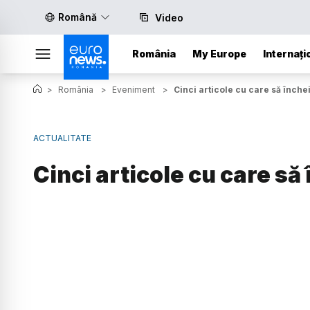
Română
Video
România
My Europe
Internați
>
România
>
Eveniment
>
Cinci articole cu care să înche
ACTUALITATE
Cinci articole cu care să