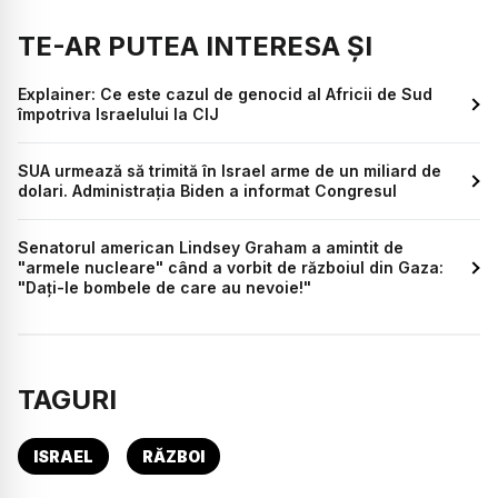
TE-AR PUTEA INTERESA ȘI
Explainer: Ce este cazul de genocid al Africii de Sud
împotriva Israelului la CIJ
SUA urmează să trimită în Israel arme de un miliard de
dolari. Administrația Biden a informat Congresul
Senatorul american Lindsey Graham a amintit de
"armele nucleare" când a vorbit de războiul din Gaza:
"Dați-le bombele de care au nevoie!"
TAGURI
ISRAEL
RĂZBOI