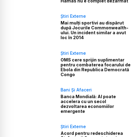
Hamas nu e complet dezarmat
Știri Externe
Mai mulți sportivi au dispărut
după Jocurile Commonwealth-
ului. Un incident similar a avut
loc în 2014
Știri Externe
OMS cere sprijin suplimentar
pentru combaterea focarului de
Ebola din Republica Democrată
Congo
Bani Și Afaceri
Banca Mondială: AI poate
accelera cu un secol
dezvoltarea economiilor
emergente
Știri Externe
Acord pentru redeschiderea