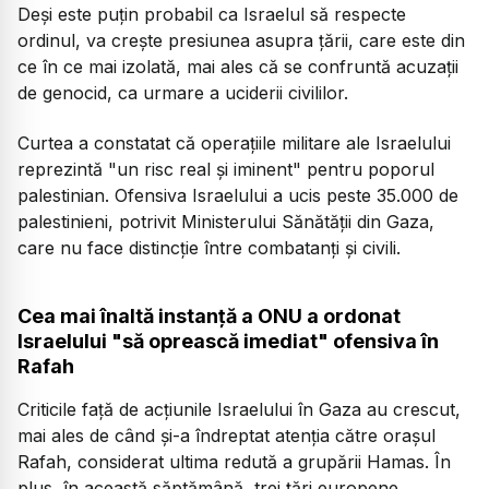
Deși este puțin probabil ca Israelul să respecte
ordinul, va crește presiunea asupra țării, care este din
ce în ce mai izolată, mai ales că se confruntă acuzații
de genocid, ca urmare a uciderii civililor.
Curtea a constatat că operațiile militare ale Israelului
reprezintă "un risc real și iminent" pentru poporul
palestinian. Ofensiva Israelului a ucis peste 35.000 de
palestinieni, potrivit Ministerului Sănătății din Gaza,
care nu face distincție între combatanți și civili.
Cea mai înaltă instanță a ONU a ordonat
Israelului "să oprească imediat" ofensiva în
Rafah
Criticile față de acțiunile Israelului în Gaza au crescut,
mai ales de când și-a îndreptat atenția către orașul
Rafah, considerat ultima redută a grupării Hamas. În
plus, în această săptămână, trei țări europene,