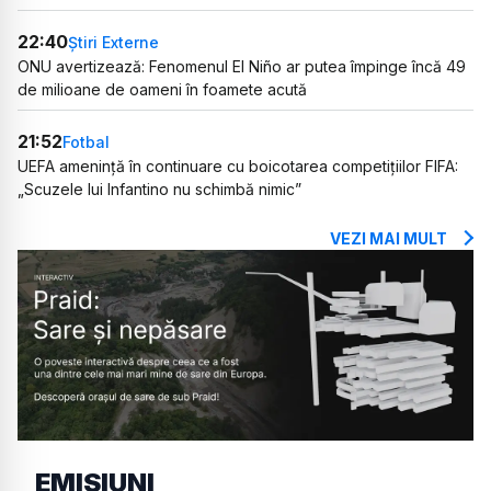
22:40
Știri Externe
ONU avertizează: Fenomenul El Niño ar putea împinge încă 49
de milioane de oameni în foamete acută
21:52
Fotbal
UEFA amenință în continuare cu boicotarea competițiilor FIFA:
„Scuzele lui Infantino nu schimbă nimic”
VEZI MAI MULT
EMISIUNI