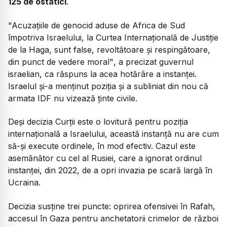
125 de ostatici
.
"Acuzațiile de genocid aduse de Africa de Sud
împotriva Israelului, la Curtea Internațională de Justiție
de la Haga, sunt false, revoltătoare și respingătoare,
din punct de vedere moral"
, a precizat guvernul
israelian, ca răspuns la acea hotărâre a instanței.
Israelul și-a menținut poziția și a subliniat din nou că
armata IDF nu vizează ținte civile.
Deși decizia Curții este o lovitură pentru poziția
internațională a Israelului, această instanță nu are cum
să-și execute ordinele, în mod efectiv. Cazul este
asemănător cu cel al Rusiei, care a ignorat ordinul
instanței, din 2022, de a opri invazia pe scară largă în
Ucraina.
Decizia susține trei puncte: oprirea ofensivei în Rafah,
accesul în Gaza pentru anchetatorii crimelor de război