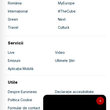
România
MyEurope
Internațional
#TheCube
Green
Next
Travel
Cultură
Servicii
Live
Video
Emisiuni
Ultimele Știri
Aplicația Mobilă
Utile
Despre Euronews
Declarație accesibilitate
Politica Cookie
Politica de confidențialitate
×
Formular de contact
Transparență în utilizarea AI