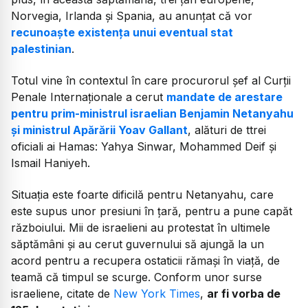
Norvegia, Irlanda și Spania, au anunțat că vor
recunoaște existența unui eventual stat
palestinian
.
Totul vine în contextul în care procurorul șef al Curții
Penale Internaționale a cerut
mandate de arestare
pentru prim-ministrul israelian Benjamin Netanyahu
și ministrul Apărării Yoav Gallant
, alături de ttrei
oficiali ai Hamas: Yahya Sinwar, Mohammed Deif și
Ismail Haniyeh.
Situația este foarte dificilă pentru Netanyahu, care
este supus unor presiuni în țară, pentru a pune capăt
războiului. Mii de israelieni au protestat în ultimele
săptămâni și au cerut guvernului să ajungă la un
acord pentru a recupera ostaticii rămași în viață, de
teamă că timpul se scurge. Conform unor surse
israeliene, citate de
New York Times
,
ar fi vorba de