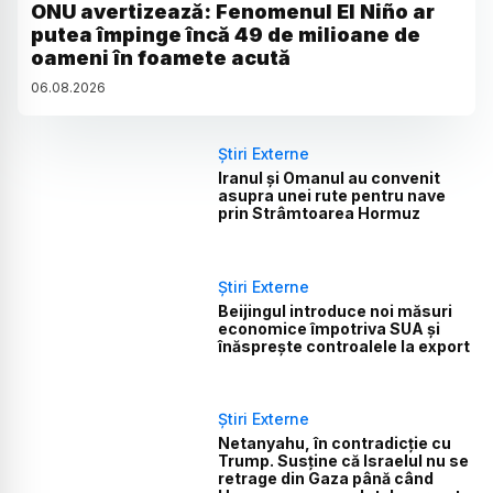
ONU avertizează: Fenomenul El Niño ar
putea împinge încă 49 de milioane de
oameni în foamete acută
06
.
08
.
2026
Știri Externe
Iranul și Omanul au convenit
asupra unei rute pentru nave
prin Strâmtoarea Hormuz
Știri Externe
Beijingul introduce noi măsuri
economice împotriva SUA și
înăsprește controalele la export
Știri Externe
Netanyahu, în contradicție cu
Trump. Susține că Israelul nu se
retrage din Gaza până când