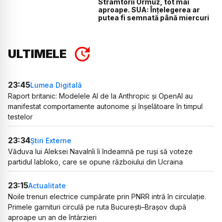
Strâmtorii Ormuz, tot mai
aproape. SUA: Înțelegerea ar
putea fi semnată până miercuri
ULTIMELE
23:45
Lumea Digitală
Raport britanic: Modelele AI de la Anthropic și OpenAI au
manifestat comportamente autonome și înșelătoare în timpul
testelor
23:34
Știri Externe
Văduva lui Aleksei Navalnîi îi îndeamnă pe ruși să voteze
partidul Iabloko, care se opune războiului din Ucraina
23:15
Actualitate
Noile trenuri electrice cumpărate prin PNRR intră în circulație.
Primele garnituri circulă pe ruta București–Brașov după
aproape un an de întârzieri