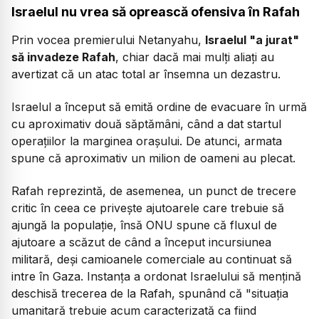
Israelul nu vrea să oprească ofensiva în Rafah
Prin vocea premierului Netanyahu,
Israelul "a jurat"
să invadeze Rafah
, chiar dacă mai mulți aliați au
avertizat că un atac total ar însemna un dezastru.
Israelul a început să emită ordine de evacuare în urmă
cu aproximativ două săptămâni, când a dat startul
operațiilor la marginea orașului. De atunci, armata
spune că aproximativ un milion de oameni au plecat.
Rafah reprezintă, de asemenea, un punct de trecere
critic în ceea ce privește ajutoarele care trebuie să
ajungă la populație, însă ONU spune că fluxul de
ajutoare a scăzut de când a început incursiunea
militară, deși camioanele comerciale au continuat să
intre în Gaza. Instanța a ordonat Israelului să mențină
deschisă trecerea de la Rafah, spunând că
"situația
umanitară trebuie acum caracterizată ca fiind