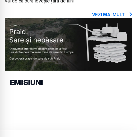
val de căldură lovește țara de luni
VEZI MAI MULT
EMISIUNI