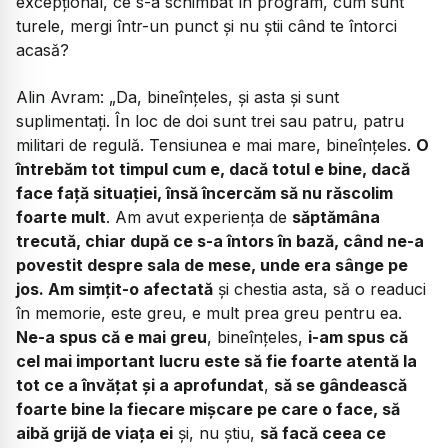
excepțional, ce s-a schimbat în program, cum sunt
turele, mergi într-un punct și nu știi când te întorci
acasă?
Alin Avram: „Da, bineînțeles, și asta și sunt
suplimentați. În loc de doi sunt trei sau patru, patru
militari de regulă. Tensiunea e mai mare, bineînțeles.
O
întrebăm tot timpul cum e, dacă totul e bine, dacă
face față situației, însă încercăm să nu răscolim
foarte mult
. Am avut experiența de
săptămâna
trecută, chiar după ce s-a întors în bază, când ne-a
povestit despre sala de mese, unde era sânge pe
jos. Am simțit-o afectată
și chestia asta, să o readuci
în memorie, este greu, e mult prea greu pentru ea.
Ne-a spus că e mai greu
, bineînțeles,
i-am spus că
cel mai important lucru este să fie foarte atentă la
tot ce a învățat și a aprofundat
,
să se gândească
foarte bine la fiecare mișcare pe care o face, să
aibă grijă de viața ei
și, nu știu,
să facă ceea ce