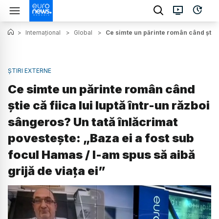
>
Internațional
>
Global
>
Ce simte un părinte român când știe c
ȘTIRI EXTERNE
Ce simte un părinte român când
știe că fiica lui luptă într-un război
sângeros? Un tată înlăcrimat
povestește: „Baza ei a fost sub
focul Hamas / I-am spus să aibă
grijă de viața ei”