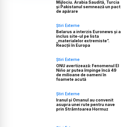
Mijlociu. Arabia Saudită, Turcia
și Pakistanul semnează un pact
de apărare
Știri Externe
Belarus a interzis Euronews și a
inclus site-ul pe lista
„materialelor extremiste”.
Reacții în Europa
Știri Externe
ONU avertizează: Fenomenul El
Niño ar putea împinge încă 49
de milioane de oameni în
foamete acută
Știri Externe
Iranul și Omanul au convenit
asupra unei rute pentru nave
prin Strâmtoarea Hormuz