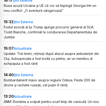
16:17
Știri Externe
Rusia acuză Ucraina și UE că vor să împingă Georgia într-un
nou conflict: „O aventură sângeroasă”
15:32
Știri Externe
Fostul avocat al lui Trump ajunge procuror general al SUA.
Todd Blanche, confirmat la conducerea Departamentului de
Justiție
15:07
Actualitate
Update: Trei tineri, reținuți după atacul asupra ambulanței din
Cluj. Autospeciala a fost lovită cu pietre, iar un membru al
echipajului a fost rănit
14:40
Știri Externe
Bombardament masiv asupra regiunii Odesa. Peste 200 de
drone și rachete rusești, cel puțin 9 răniți
13:20
Actualitate
ANM: România a scăpat pentru scurt timp de caniculă. Un nou