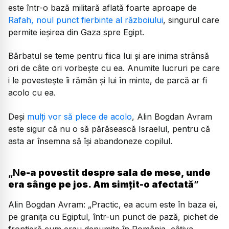
este într-o bază militară aflată foarte aproape de
Rafah, noul punct fierbinte al războiului
, singurul care
permite ieșirea din Gaza spre Egipt.
Bărbatul se teme pentru fiica lui și are inima strânsă
ori de câte ori vorbește cu ea. Anumite lucruri pe care
i le povestește îi rămân și lui în minte, de parcă ar fi
acolo cu ea.
Deși
mulți vor să plece de acolo
, Alin Bogdan Avram
este sigur că nu o să părăsească Israelul, pentru că
asta ar însemna să își abandoneze copilul.
„N
e-a povestit despre sala de mese, unde
era sânge pe jos. Am simțit-o afectată
”
Alin Bogdan Avram: „Practic, ea acum este în baza ei,
pe granița cu Egiptul, într-un punct de pază, pichet de
frontieră cum erau denumite în România, câțiva