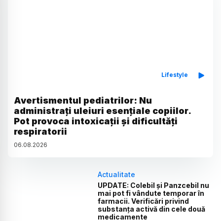
Lifestyle
Avertismentul pediatrilor: Nu
administrați uleiuri esențiale copiilor.
Pot provoca intoxicații și dificultăți
respiratorii
06
.
08
.
2026
Actualitate
UPDATE: Colebil și Panzcebil nu
mai pot fi vândute temporar în
farmacii. Verificări privind
substanța activă din cele două
medicamente