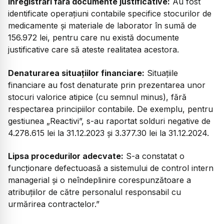
Înregistrări fără documente justificative:
Au fost
identificate operațiuni contabile specifice stocurilor de
medicamente și materiale de laborator în sumă de
156.972 lei, pentru care nu există documente
justificative care să ateste realitatea acestora.
Denaturarea situațiilor financiare:
Situațiile
financiare au fost denaturate prin prezentarea unor
stocuri valorice atipice (cu semnul minus), fără
respectarea principiilor contabile. De exemplu, pentru
gestiunea „Reactivi”, s-au raportat solduri negative de
4.278.615 lei la 31.12.2023 și 3.377.30 lei la 31.12.2024.
Lipsa procedurilor adecvate:
S-a constatat o
funcționare defectuoasă a sistemului de control intern
managerial și o neîndeplinire corespunzătoare a
atribuțiilor de către personalul responsabil cu
urmărirea contractelor.”