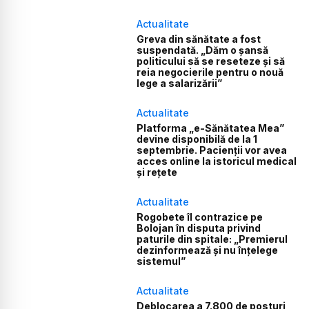
Actualitate
Greva din sănătate a fost
suspendată. „Dăm o șansă
politicului să se reseteze și să
reia negocierile pentru o nouă
lege a salarizării”
Actualitate
Platforma „e-Sănătatea Mea”
devine disponibilă de la 1
septembrie. Pacienții vor avea
acces online la istoricul medical
și rețete
Actualitate
Rogobete îl contrazice pe
Bolojan în disputa privind
paturile din spitale: „Premierul
dezinformează și nu înțelege
sistemul”
Actualitate
Deblocarea a 7.800 de posturi,