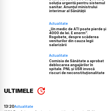
soluția urgentă pentru sistemul
sanitar. Anunțul ministrului
interimar al Sănătății
Actualitate
„Un medic de ATI poate pierde și
4000 de lei. E enorm”.
Rogobete, despre scăderea
veniturilor din cauza legii
salarizării
Actualitate
Comisia de Sănătate a aprobat
deblocarea angajărilor în
spitale. PNL și USR invocă
riscuri de neconstituționalitate
ULTIMELE
13:20
Actualitate