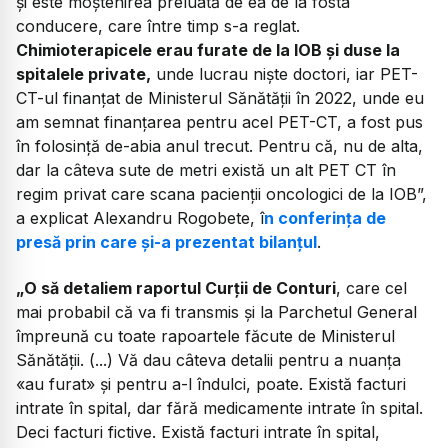
şi este moştenirea preluată de ea de la fosta
conducere, care între timp s-a reglat.
Chimioterapicele erau furate de la IOB şi duse la
spitalele private,
unde lucrau nişte doctori, iar PET-
CT-ul finanţat de Ministerul Sănătăţii în 2022, unde eu
am semnat finanţarea pentru acel PET-CT, a fost pus
în folosinţă de-abia anul trecut. Pentru că, nu de alta,
dar la câteva sute de metri există un alt PET CT în
regim privat care scana pacienţii oncologici de la IOB”,
a explicat Alexandru Rogobete, î
n conferința de
presă prin care și-a prezentat bilanțul
.
„O să detaliem raportul Curţii de Conturi
, care cel
mai probabil că va fi transmis şi la Parchetul General
împreună cu toate rapoartele făcute de Ministerul
Sănătăţii. (...) Vă dau câteva detalii pentru a nuanţa
«au furat» şi pentru a-l îndulci, poate. Există facturi
intrate în spital, dar fără medicamente intrate în spital.
Deci facturi fictive. Există facturi intrate în spital,