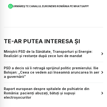
URMĂREȘTE CANALUL EURONEWS ROMÂNIA PE WHATSAPP!
TE-AR PUTEA INTERESA ȘI
Miniștrii PSD de la Sănătate, Transporturi și Energie:
Realizări și restanțe după zece luni de mandat
PSD a decis să îi retragă sprijinul politic premierului. Ilie
Bolojan: „Ceea ce vedem azi înseamnă aruncarea în aer
a guvernării”
Raport european despre spitalele de psihiatrie din
România: pacienți abuzați, bătuți și supuși
electroșocurilor