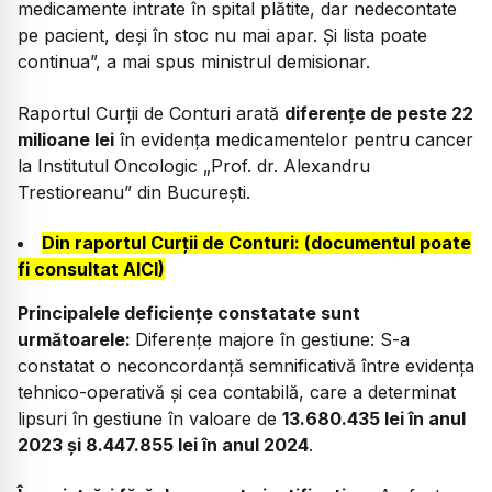
medicamente intrate în spital plătite, dar nedecontate
pe pacient, deşi în stoc nu mai apar. Şi lista poate
continua”, a mai spus ministrul demisionar.
Raportul Curții de Conturi arată
diferențe de peste 22
milioane lei
în evidența medicamentelor pentru cancer
la Institutul Oncologic „Prof. dr. Alexandru
Trestioreanu” din București.
Din raportul Curții de Conturi: (documentul poate
fi consultat
AICI
)
Principalele deficiențe constatate sunt
următoarele:
Diferențe majore în gestiune: S-a
constatat o neconcordanță semnificativă între evidența
tehnico-operativă și cea contabilă, care a determinat
lipsuri în gestiune în valoare de
13.680.435 lei în anul
2023 și 8.447.855 lei în anul 2024
.