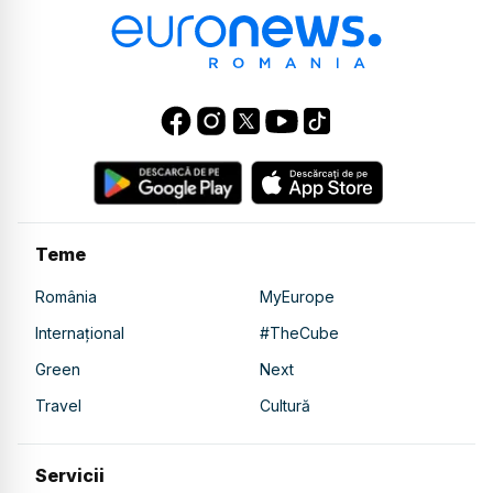
Teme
România
MyEurope
Internațional
#TheCube
Green
Next
Travel
Cultură
Servicii