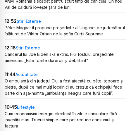
ANM: România a scăpat pentru scurt timp de caniculă. Un nou
val de căldură lovește țara de luni
12:52
Știri Externe
Péter Magyar îl propune președinte al Ungariei pe judecătorul
înlăturat de Viktor Orban de la șefia Curții Supreme
12:18
Știri Externe
Cancerul lui Joe Biden s-a extins. Fiul fostului președinte
american: „Este foarte dureros și debilitant”
11:44
Actualitate
O ambulanță din județul Cluj a fost atacată cu bâte, topoare și
pietre, după ce mai mulți localnici au crezut că echipajul face
parte din așa-numita „ambulanță neagră care fură copii”.
10:45
Lifestyle
Cum economisim energie electrică în zilele caniculare fără
investiții mari. Trucuri simple care pot reduce consumul și
factura