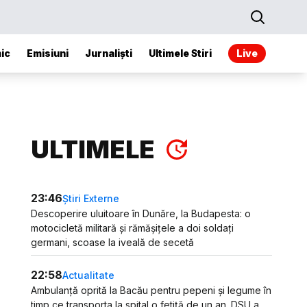
ic
Emisiuni
Jurnaliști
Ultimele Stiri
Live
ULTIMELE
23:46
Știri Externe
Descoperire uluitoare în Dunăre, la Budapesta: o
motocicletă militară și rămășițele a doi soldați
germani, scoase la iveală de secetă
22:58
Actualitate
Ambulanță oprită la Bacău pentru pepeni și legume în
timp ce transporta la spital o fetiță de un an. DSU a