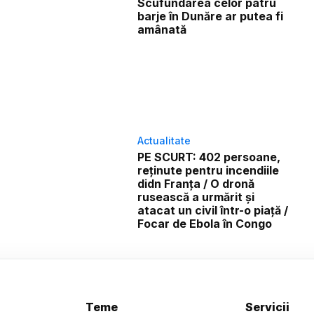
Scufundarea celor patru
barje în Dunăre ar putea fi
amânată
Actualitate
PE SCURT: 402 persoane,
reținute pentru incendiile
didn Franța / O dronă
rusească a urmărit și
atacat un civil într-o piață /
Focar de Ebola în Congo
Teme
Servicii