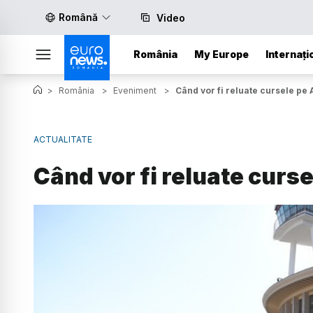
Română
Video
România
My Europe
Internați
>
România
>
Eveniment
>
Când vor fi reluate cursele pe
ACTUALITATE
Când vor fi reluate curs