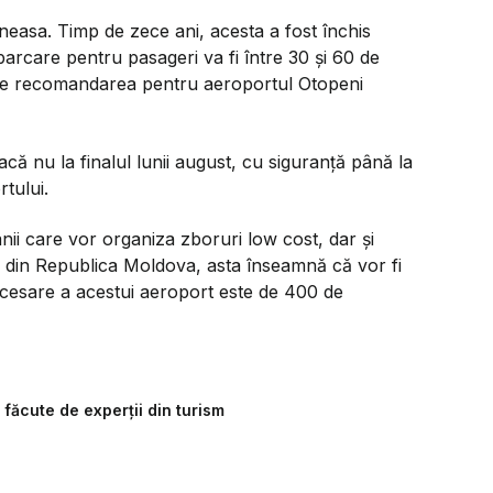
easa. Timp de zece ani, acesta a fost închis
barcare pentru pasageri va fi între 30 și 60 de
este recomandarea pentru aeroportul Otopeni
ă nu la finalul lunii august, cu siguranță până la
rtului.
ii care vor organiza zboruri low cost, dar și
e din Republica Moldova, asta înseamnă că vor fi
ocesare a acestui aeroport este de 400 de
e făcute de experții din turism