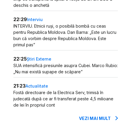
deschis o anchetă
22:29
Interviu
INTERVIU. Etnicii ruși, o posibilă bombă cu ceas
pentru Republica Moldova. Dan Barna: „Este un lucru
bun că vorbim despre Republica Moldova. Este
primul pas”
22:25
Știri Externe
SUA intensifică presiunile asupra Cubei. Marco Rubio:
„Nu mai există supape de scăpare”
21:23
Actualitate
Fostă directoare de la Electrica Serv, trimisă în
judecată după ce ar fi transferat peste 4,5 milioane
de lei în propriul cont
VEZI MAI MULT