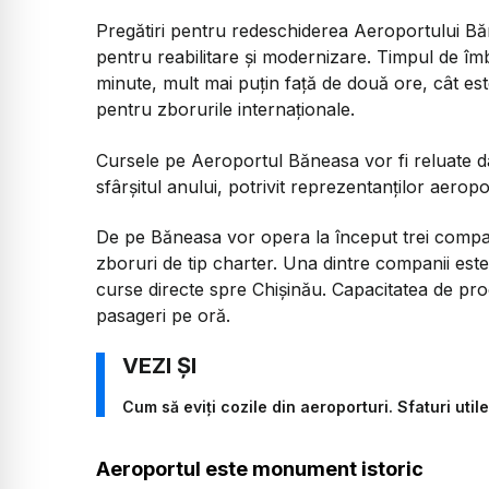
Pregătiri pentru redeschiderea Aeroportului Băn
pentru reabilitare și modernizare. Timpul de îm
minute, mult mai puțin față de două ore, cât 
pentru zborurile internaționale.
Cursele pe Aeroportul Băneasa vor fi reluate dac
sfârșitul anului, potrivit reprezentanților aeropo
De pe Băneasa vor opera la început trei compan
zboruri de tip charter. Una dintre companii est
curse directe spre Chișinău. Capacitatea de pr
pasageri pe oră.
Cum să eviți cozile din aeroporturi. Sfaturi util
Aeroportul este monument istoric