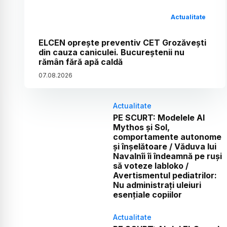
Actualitate
ELCEN oprește preventiv CET Grozăvești
din cauza caniculei. Bucureștenii nu
rămân fără apă caldă
07
.
08
.
2026
Actualitate
PE SCURT: Modelele AI
Mythos și Sol,
comportamente autonome
și înșelătoare / Văduva lui
Navalnîi îi îndeamnă pe ruși
să voteze Iabloko /
Avertismentul pediatrilor:
Nu administrați uleiuri
esențiale copiilor
Actualitate