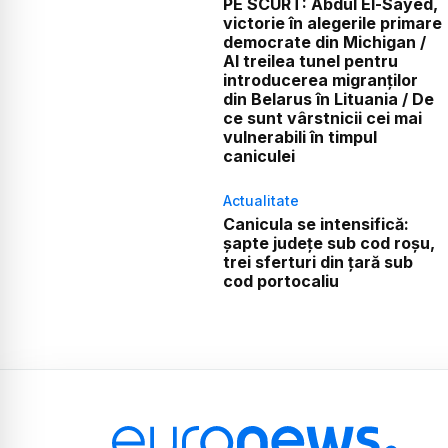
PE SCURT: Abdul El-Sayed,
victorie în alegerile primare
democrate din Michigan /
Al treilea tunel pentru
introducerea migranților
din Belarus în Lituania / De
ce sunt vârstnicii cei mai
vulnerabili în timpul
caniculei
Actualitate
Canicula se intensifică:
șapte județe sub cod roșu,
trei sferturi din țară sub
cod portocaliu