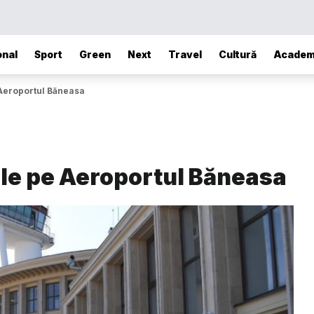
onal
Sport
Green
Next
Travel
Cultură
Academ
 Aeroportul Băneasa
ele pe Aeroportul Băneasa