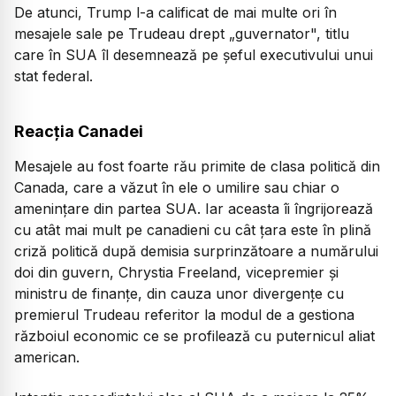
De atunci, Trump l-a calificat de mai multe ori în
mesajele sale pe Trudeau drept „guvernator", titlu
care în SUA îl desemnează pe şeful executivului unui
stat federal.
Reacția Canadei
Mesajele au fost foarte rău primite de clasa politică din
Canada, care a văzut în ele o umilire sau chiar o
ameninţare din partea SUA. Iar aceasta îi îngrijorează
cu atât mai mult pe canadieni cu cât ţara este în plină
criză politică după demisia surprinzătoare a numărului
doi din guvern, Chrystia Freeland, vicepremier şi
ministru de finanţe, din cauza unor divergenţe cu
premierul Trudeau referitor la modul de a gestiona
războiul economic ce se profilează cu puternicul aliat
american.