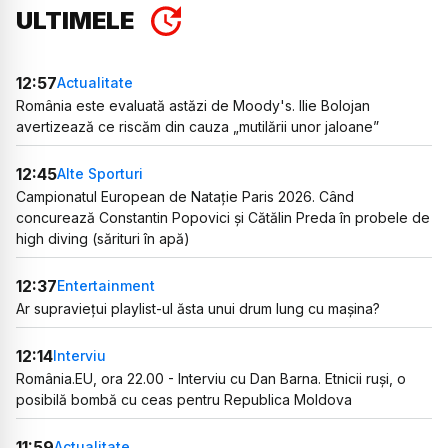
ULTIMELE
12:57
Actualitate
România este evaluată astăzi de Moody's. Ilie Bolojan
avertizează ce riscăm din cauza „mutilării unor jaloane”
12:45
Alte Sporturi
Campionatul European de Natație Paris 2026. Când
concurează Constantin Popovici și Cătălin Preda în probele de
high diving (sărituri în apă)
12:37
Entertainment
Ar supraviețui playlist-ul ăsta unui drum lung cu mașina?
12:14
Interviu
România.EU, ora 22.00 - Interviu cu Dan Barna. Etnicii ruși, o
posibilă bombă cu ceas pentru Republica Moldova
11:59
Actualitate