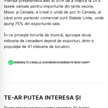
Intenţia preşedintelui ales al SUA de a majora la 25%
taxele vamale pentru importurile din ţările vecine,
Mexic şi Canada, a creat o undă de şoc în Canada, al
cărei prim partener comercial sunt Statele Unite, unde
ajung 75% din exporturile sale.
În ce priveşte locurile de muncă, aproape două
milioane de canadieni depind de exporturi, dintr-o
populaţie de 41 milioane de locuitori.
URMĂREȘTE CANALUL EURONEWS ROMÂNIA PE WHATSAPP!
TE-AR PUTEA INTERESA ȘI
Trump impune noi taxe pentru importuri. De teama