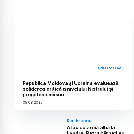
Știri Externe
Republica Moldova și Ucraina evaluează
scăderea critică a nivelului Nistrului și
pregătesc măsuri
05
.
08
.
2026
Știri Externe
Atac cu armă albă la
Londra. Patru bărbați au