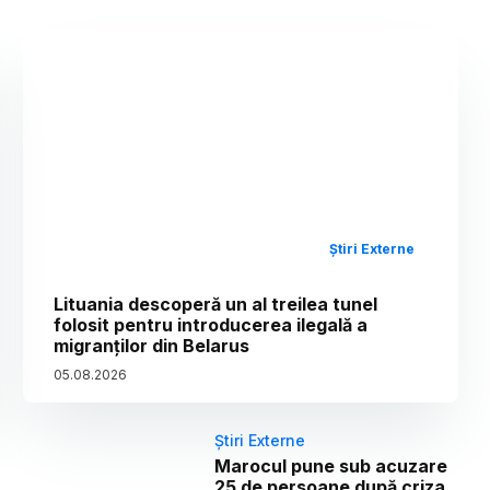
Știri Externe
Lituania descoperă un al treilea tunel
folosit pentru introducerea ilegală a
migranților din Belarus
05
.
08
.
2026
Știri Externe
Marocul pune sub acuzare
25 de persoane după criza