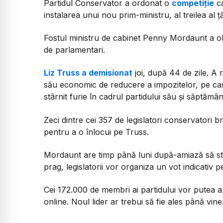
Partidul Conservator a ordonat o
competiție
ca
instalarea unui nou prim-ministru, al treilea al 
Fostul ministru de cabinet Penny Mordaunt a ob
de parlamentari.
Liz Truss a demisionat
joi, după 44 de zile. A
său economic de reducere a impozitelor, pe car
stârnit furie în cadrul partidului său și săptămân
Zeci dintre cei 357 de legislatori conservatori b
pentru a o înlocui pe Truss.
Mordaunt are timp până luni după-amiază să st
prag, legislatorii vor organiza un vot indicativ pe
Cei 172.000 de membri ai partidului vor putea apo
online. Noul lider ar trebui să fie ales până viner