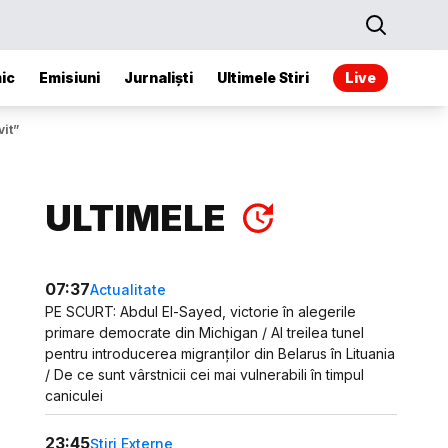
ic
Emisiuni
Jurnaliști
Ultimele Stiri
Live
vit”
ULTIMELE
07:37
Actualitate
PE SCURT: Abdul El-Sayed, victorie în alegerile
primare democrate din Michigan / Al treilea tunel
pentru introducerea migranților din Belarus în Lituania
/ De ce sunt vârstnicii cei mai vulnerabili în timpul
caniculei
23:45
Știri Externe