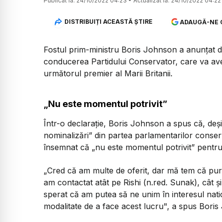
Publicat la:
24/10/2022 04:23
•
Actualizat la:
24/10/2022 04:22
DISTRIBUIȚI ACEASTĂ ȘTIRE
ADAUGĂ-NE 
Fostul prim-ministru Boris Johnson a anunțat d
conducerea Partidului Conservator, care va av
următorul premier al Marii Britanii.
„Nu este momentul potrivit”
Într-o declarație, Boris Johnson a spus că, deș
nominalizări” din partea parlamentarilor conserv
însemnat că „nu este momentul potrivit” pentru
„Cred că am multe de oferit, dar mă tem că pur 
am contactat atât pe Rishi (n.red. Sunak), cât 
sperat că am putea să ne unim în interesul nati
modalitate de a face acest lucru
", a spus Boris