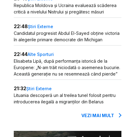
Republica Moldova și Ucraina evaluează scăderea
critică a nivelului Nistrului și pregătesc măsuri
22:48
Știri Externe
Candidatul progresist Abdul El-Sayed obține victoria
în alegerile primare democrate din Michigan
22:44
Alte Sporturi
Elisabeta Lipă, după performanța istorică de la
Europene: „N-am trăit niciodată o asemenea bucurie.
Această generație nu se resemnează când pierde”
21:32
Știri Externe
Lituania descoperă un al treilea tunel folosit pentru
introducerea ilegală a migranților din Belarus
VEZI MAI MULT