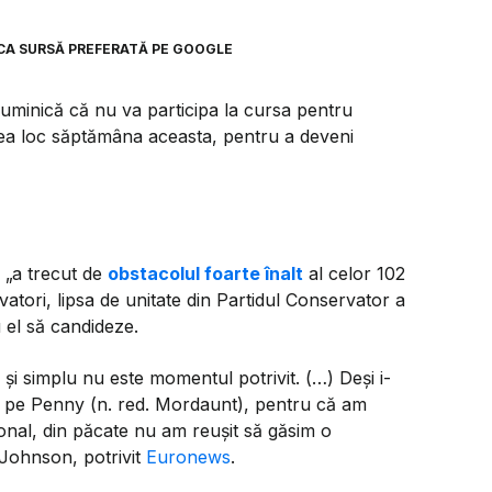
CA SURSĂ PREFERATĂ PE GOOGLE
uminică că nu va participa la cursa pentru
ea loc săptămâna aceasta, pentru a deveni
i „a trecut de
obstacolul foarte înalt
al celor 102
atori, lipsa de unitate din Partidul Conservator a
 el să candideze.
și simplu nu este momentul potrivit. (…) Deși i-
și pe Penny (n. red. Mordaunt), pentru că am
onal, din păcate nu am reușit să găsim o
 Johnson, potrivit
Euronews
.