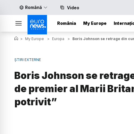
Română
Video
România
My Europe
Internați
>
My Europe
>
Europa
>
Boris Johnson se retrage din cur
ȘTIRI EXTERNE
Boris Johnson se retrage
de premier al Marii Brit
potrivit”