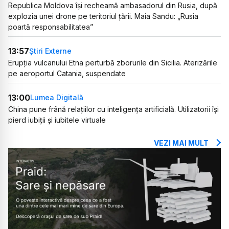
Republica Moldova își recheamă ambasadorul din Rusia, după
explozia unei drone pe teritoriul țării. Maia Sandu: „Rusia
poartă responsabilitatea”
13:57
Știri Externe
Erupția vulcanului Etna perturbă zborurile din Sicilia. Aterizările
pe aeroportul Catania, suspendate
13:00
Lumea Digitală
China pune frână relațiilor cu inteligența artificială. Utilizatorii își
pierd iubiții și iubitele virtuale
VEZI MAI MULT