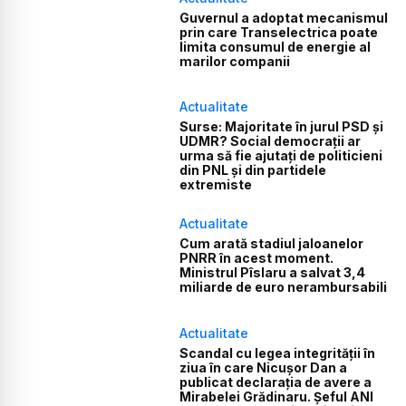
Guvernul a adoptat mecanismul
prin care Transelectrica poate
limita consumul de energie al
marilor companii
Actualitate
Surse: Majoritate în jurul PSD și
UDMR? Social democrații ar
urma să fie ajutați de politicieni
din PNL și din partidele
extremiste
Actualitate
Cum arată stadiul jaloanelor
PNRR în acest moment.
Ministrul Pîslaru a salvat 3,4
miliarde de euro nerambursabili
Actualitate
Scandal cu legea integrității în
ziua în care Nicușor Dan a
publicat declarația de avere a
Mirabelei Grădinaru. Șeful ANI