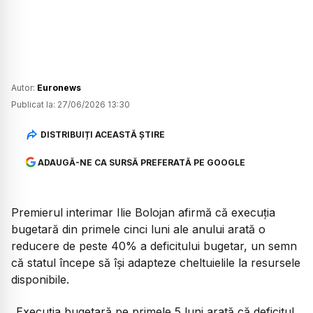
Autor:
Euronews
Publicat la:
27/06/2026 13:30
DISTRIBUIȚI ACEASTĂ ȘTIRE
ADAUGĂ-NE CA SURSĂ PREFERATĂ PE GOOGLE
Premierul interimar Ilie Bolojan afirmă că execuția
bugetară din primele cinci luni ale anului arată o
reducere de peste 40% a deficitului bugetar, un semn
că statul începe să își adapteze cheltuielile la resursele
disponibile.
„Execuția bugetară pe primele 5 luni arată că deficitul