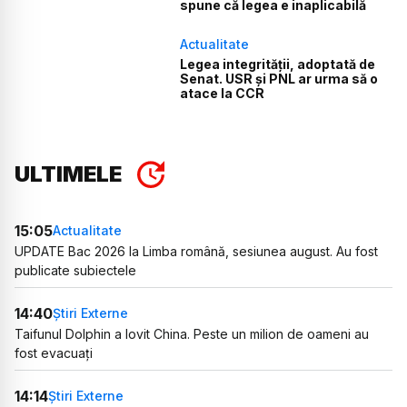
spune că legea e inaplicabilă
Actualitate
Legea integrității, adoptată de
Senat. USR și PNL ar urma să o
atace la CCR
ULTIMELE
15:05
Actualitate
UPDATE Bac 2026 la Limba română, sesiunea august. Au fost
publicate subiectele
14:40
Știri Externe
Taifunul Dolphin a lovit China. Peste un milion de oameni au
fost evacuați
14:14
Știri Externe