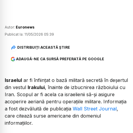
Autor:
Euronews
Publicat la:
11/05/2026 05:39
DISTRIBUIȚI ACEASTĂ ȘTIRE
ADAUGĂ-NE CA SURSĂ PREFERATĂ PE GOOGLE
Israelul
ar fi înființat o bază militară secretă în deșertul
din vestul
Irakului
, înainte de izbucnirea războiului cu
Iran. Scopul ar fi acela ca israelienii să-și asigure
acoperire aeriană pentru operațiile militare. Informația
a fost dezvăluită de publicația
Wall Street Journal
,
care citează surse americane din domeniul
informațiilor.