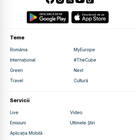
Teme
România
MyEurope
Internațional
#TheCube
Green
Next
Travel
Cultură
Servicii
Live
Video
Emisiuni
Ultimele Știri
Aplicația Mobilă