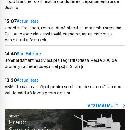
Todd Blanche, confirmat la conducerea Departamentului de
Justiție
15:07
Actualitate
Update: Trei tineri, reținuți după atacul asupra ambulanței din
Cluj. Autospeciala a fost lovită cu pietre, iar un membru al
echipajului a fost rănit
14:40
Știri Externe
Bombardament masiv asupra regiunii Odesa. Peste 200 de
drone și rachete rusești, cel puțin 9 răniți
13:20
Actualitate
ANM: România a scăpat pentru scurt timp de caniculă. Un nou
val de căldură lovește țara de luni
VEZI MAI MULT