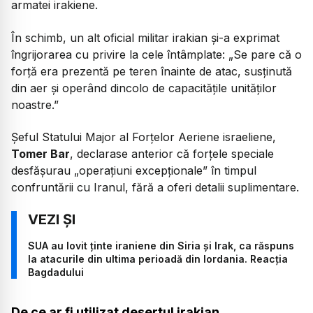
armatei irakiene.
În schimb, un alt oficial militar irakian și-a exprimat
îngrijorarea cu privire la cele întâmplate:
„Se pare că o
forță era prezentă pe teren înainte de atac, susținută
din aer și operând dincolo de capacitățile unităților
noastre.”
Șeful Statului Major al Forțelor Aeriene israeliene,
Tomer Bar
, declarase anterior că forțele speciale
desfășurau
„operațiuni excepționale”
în timpul
confruntării cu Iranul, fără a oferi detalii suplimentare.
SUA au lovit ținte iraniene din Siria și Irak, ca răspuns
la atacurile din ultima perioadă din Iordania. Reacția
Bagdadului
De ce ar fi utilizat deșertul irakian