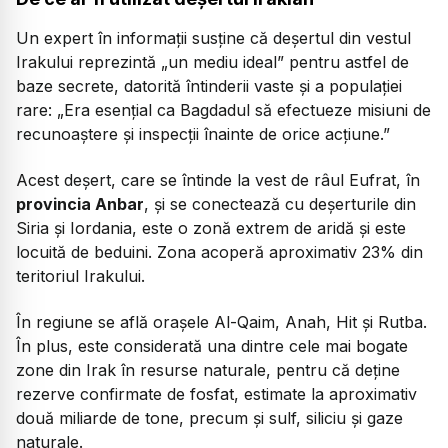
Un expert în informații susține că deșertul din vestul
Irakului reprezintă „un mediu ideal” pentru astfel de
baze secrete, datorită întinderii vaste și a populației
rare:
„Era esențial ca Bagdadul să efectueze misiuni de
recunoaștere și inspecții înainte de orice acțiune.”
Acest deșert, care se întinde la vest de râul Eufrat, în
provincia Anbar
, și se conectează cu deșerturile din
Siria și Iordania, este o zonă extrem de aridă și este
locuită de beduini. Zona acoperă aproximativ 23% din
teritoriul Irakului.
În regiune se află orașele Al-Qaim, Anah, Hit și Rutba.
În plus, este considerată una dintre cele mai bogate
zone din Irak în resurse naturale, pentru că deține
rezerve confirmate de fosfat, estimate la aproximativ
două miliarde de tone, precum și sulf, siliciu și gaze
naturale.