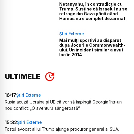
Netanyahu, în contradicție cu
Trump. Susține că Israelul nu se
retrage din Gaza până când
Hamas nu e complet dezarmat
Știri Externe
Mai mulți sportivi au dispărut
după Jocurile Commonwealth-
ului. Un incident similar a avut
loc în 2014
ULTIMELE
16:17
Știri Externe
Rusia acuză Ucraina și UE că vor să împingă Georgia într-un
nou conflict: „O aventură sângeroasă”
15:32
Știri Externe
Fostul avocat al lui Trump ajunge procuror general al SUA.