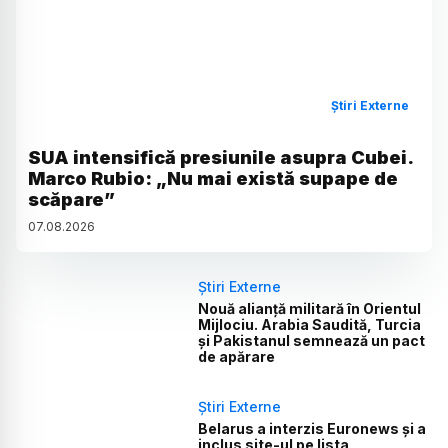
Știri Externe
SUA intensifică presiunile asupra Cubei.
Marco Rubio: „Nu mai există supape de
scăpare”
07
.
08
.
2026
Știri Externe
Nouă alianță militară în Orientul
Mijlociu. Arabia Saudită, Turcia
și Pakistanul semnează un pact
de apărare
Știri Externe
Belarus a interzis Euronews și a
inclus site-ul pe lista