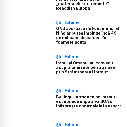
„materialelor extremiste”.
Reacții în Europa
Știri Externe
ONU avertizează: Fenomenul El
Niño ar putea împinge încă 49
de milioane de oameni în
foamete acută
Știri Externe
Iranul și Omanul au convenit
asupra unei rute pentru nave
prin Strâmtoarea Hormuz
Știri Externe
Beijingul introduce noi măsuri
economice împotriva SUA și
înăsprește controalele la export
Știri Externe