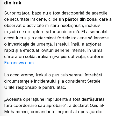
din Irak
Surprinzător, baza nu a fost descoperită de agențiile
de securitate irakiene, ci de
un păstor din zonă
, care a
observat o activitate militară neobișnuită, inclusiv
mișcări de elicoptere și focuri de armă. El a semnalat
acest lucru și a determinat forțele irakiene să lanseze
o investigație de urgență. Israelul, însă, a acționat
rapid și a efectuat lovituri aeriene intense, în urma
cărora un soldat irakian și-a pierdut viața, conform
Euronews.com
.
La acea vreme, Irakul a pus sub semnul întrebării
circumstanțele incidentului și a considerat Statele
Unite responsabile pentru atac.
„Această operațiune imprudentă a fost desfășurată
fără coordonare sau aprobare”
, a declarat Qais al-
Mohammadi, comandantul adjunct al operațiunilor