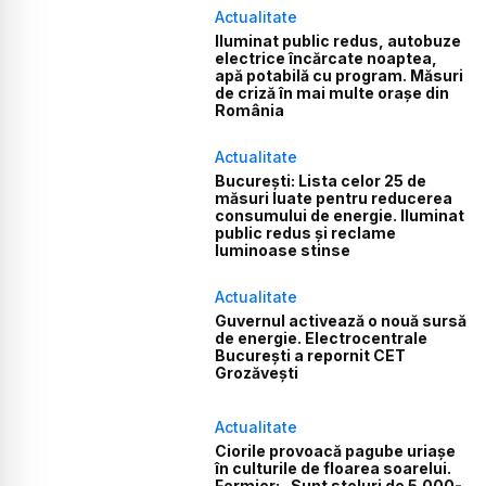
Actualitate
Iluminat public redus, autobuze
electrice încărcate noaptea,
apă potabilă cu program. Măsuri
de criză în mai multe orașe din
România
Actualitate
București: Lista celor 25 de
măsuri luate pentru reducerea
consumului de energie. Iluminat
public redus și reclame
luminoase stinse
Actualitate
Guvernul activează o nouă sursă
de energie. Electrocentrale
București a repornit CET
Grozăvești
Actualitate
Ciorile provoacă pagube uriașe
în culturile de floarea soarelui.
Fermier: „Sunt stoluri de 5.000-