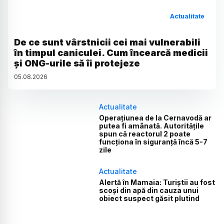
Actualitate
De ce sunt vârstnicii cei mai vulnerabili
în timpul caniculei. Cum încearcă medicii
și ONG-urile să îi protejeze
05
.
08
.
2026
Actualitate
Operațiunea de la Cernavodă ar
putea fi amânată. Autoritățile
spun că reactorul 2 poate
funcționa în siguranță încă 5-7
zile
Actualitate
Alertă în Mamaia: Turiștii au fost
scoși din apă din cauza unui
obiect suspect găsit plutind