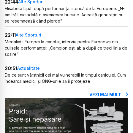
22:44
Alte Sporturi
Elisabeta Lipă, după performanța istorică de la Europene: „N-
am trăit niciodată o asemenea bucurie. Această generație nu
se resemnează când pierde”
22:11
Alte Sporturi
Medaliații Europei la canotaj, interviu pentru Euronews din
culisele performanței: „Campion ești abia după ce treci linia de
sosire”
20:51
Actualitate
De ce sunt vârstnicii cei mai vulnerabili în timpul caniculei. Cum
încearcă medicii și ONG-urile să îi protejeze
VEZI MAI MULT