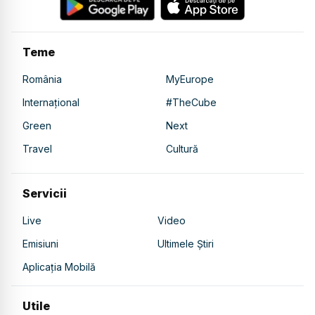
Teme
România
MyEurope
Internațional
#TheCube
Green
Next
Travel
Cultură
Servicii
Live
Video
Emisiuni
Ultimele Știri
Aplicația Mobilă
Utile