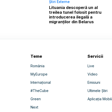
Știri Externe
Lituania descoperă un al
treilea tunel folosit pentru
introducerea ilegală a
migranților din Belarus
Teme
Servicii
România
Live
MyEurope
Video
Internațional
Emisiuni
#TheCube
Ultimele Știri
Green
Aplicația Mobil
Next