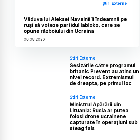
Știri Externe
Văduva lui Aleksei Navalnîi îi îndeamnă pe
ruși să voteze partidul Iabloko, care se
opune războiului din Ucraina
06
.
08
.
2026
Știri Externe
Sesizările către programul
britanic Prevent au atins un
nivel record. Extremismul
de dreapta, pe primul loc
Știri Externe
Ministrul Apărării din
Lituania: Rusia ar putea
folosi drone ucrainene
capturate în operațiuni sub
steag fals