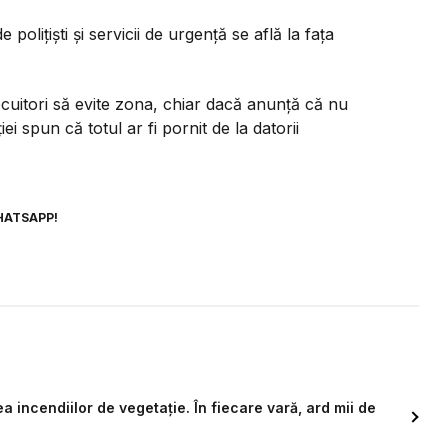
olițiști și servicii de urgență se află la fața
locuitori să evite zona, chiar dacă anunță că nu
ei spun că totul ar fi pornit de la datorii
HATSAPP!
a incendiilor de vegetație. În fiecare vară, ard mii de