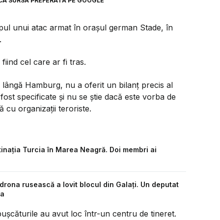
CA SURSĂ PREFERATĂ PE GOOGLE
mpul unui atac armat în orașul german Stade, în
.
fiind cel care ar fi tras.
i lângă Hamburg, nu a oferit un bilanț precis al
fost specificate și nu se știe dacă este vorba de
 cu organizații teroriste.
inația Turcia în Marea Neagră. Doi membri ai
e drona rusească a lovit blocul din Galați. Un deputat
ia
ușcăturile au avut loc într-un centru de tineret.