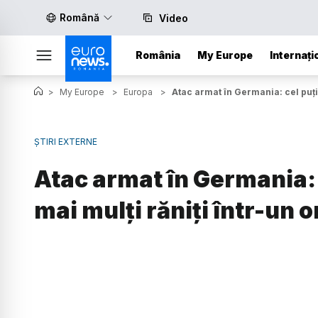
Română
Video
România
My Europe
Internați
>
My Europe
>
Europa
>
Atac armat în Germania: cel puți
ȘTIRI EXTERNE
Atac armat în Germania: c
mai mulți răniți într-un