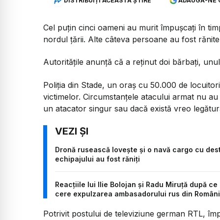
DISTRIBUIȚI ACEASTĂ ȘTIRE
ADAUGĂ-NE 
Cel puțin cinci oameni au murit împușcați în ti
nordul țării. Alte câteva persoane au fost rănite
Autoritățile anunță că a reținut doi bărbați, unul 
Poliția din Stade, un oraș cu 50.000 de locuitor
victimelor. Circumstanțele atacului armat nu au 
un atacator singur sau dacă există vreo legătură
Dronă rusească lovește și o navă cargo cu dest
echipajului au fost răniți
Reacțiile lui Ilie Bolojan și Radu Miruță după c
cere expulzarea ambasadorului rus din Român
Potrivit postului de televiziune german RTL, împ