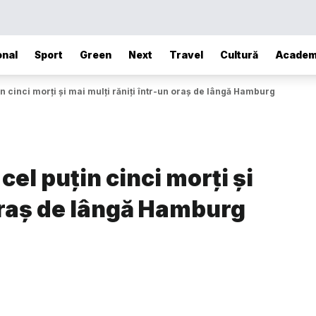
onal
Sport
Green
Next
Travel
Cultură
Academ
n cinci morți și mai mulți răniți într-un oraș de lângă Hamburg
el puțin cinci morți și
 oraș de lângă Hamburg