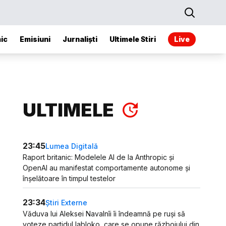
ic
Emisiuni
Jurnaliști
Ultimele Stiri
Live
ULTIMELE
23:45
Lumea Digitală
Raport britanic: Modelele AI de la Anthropic și
OpenAI au manifestat comportamente autonome și
înșelătoare în timpul testelor
23:34
Știri Externe
Văduva lui Aleksei Navalnîi îi îndeamnă pe ruși să
voteze partidul Iabloko, care se opune războiului din