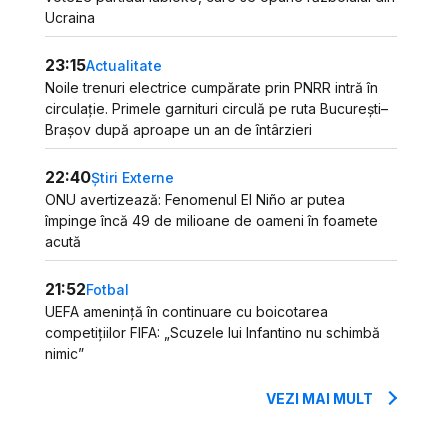
Ucraina
23:15
Actualitate
Noile trenuri electrice cumpărate prin PNRR intră în
circulație. Primele garnituri circulă pe ruta București–
Brașov după aproape un an de întârzieri
22:40
Știri Externe
ONU avertizează: Fenomenul El Niño ar putea
împinge încă 49 de milioane de oameni în foamete
acută
21:52
Fotbal
UEFA amenință în continuare cu boicotarea
competițiilor FIFA: „Scuzele lui Infantino nu schimbă
nimic”
VEZI MAI MULT