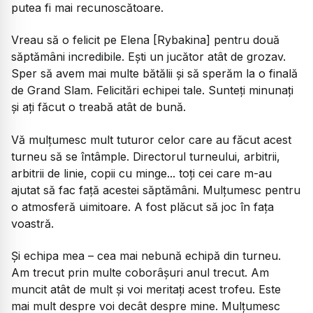
putea fi mai recunoscătoare.
Vreau să o felicit pe Elena [Rybakina] pentru două
săptămâni incredibile. Ești un jucător atât de grozav.
Sper să avem mai multe bătălii și să sperăm la o finală
de Grand Slam. Felicitări echipei tale. Sunteți minunați
și ați făcut o treabă atât de bună.
Vă mulțumesc mult tuturor celor care au făcut acest
turneu să se întâmple. Directorul turneului, arbitrii,
arbitrii de linie, copii cu minge... toți cei care m-au
ajutat să fac față acestei săptămâni. Mulțumesc pentru
o atmosferă uimitoare. A fost plăcut să joc în fața
voastră.
Și echipa mea – cea mai nebună echipă din turneu.
Am trecut prin multe coborâșuri anul trecut. Am
muncit atât de mult și voi meritați acest trofeu. Este
mai mult despre voi decât despre mine. Mulțumesc