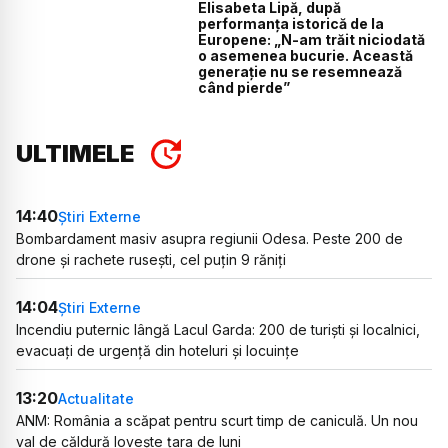
Elisabeta Lipă, după
performanța istorică de la
Europene: „N-am trăit niciodată
o asemenea bucurie. Această
generație nu se resemnează
când pierde”
ULTIMELE
14:40
Știri Externe
Bombardament masiv asupra regiunii Odesa. Peste 200 de
drone și rachete rusești, cel puțin 9 răniți
14:04
Știri Externe
Incendiu puternic lângă Lacul Garda: 200 de turiști și localnici,
evacuați de urgență din hoteluri și locuințe
13:20
Actualitate
ANM: România a scăpat pentru scurt timp de caniculă. Un nou
val de căldură lovește țara de luni