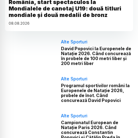
România, start spectaculos la
Mondialele de canotaj U19: două titluri
mondiale și două medalii de bronz
08
.
08
.
2026
Alte Sporturi
David Popovici la Europenele de
Natație 2026. Când concurează
în probele de 100 metri liber și
200 metri liber
Alte Sporturi
Programul sportivilor români la
Europenele de Natație 2026,
probele de înot. Când
concurează David Popovici
Alte Sporturi
Campionatul European de
Natație Paris 2026. Când
concurează Constantin
Popovici și Cătălin Preda în