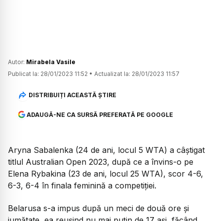
Autor:
Mirabela Vasile
Publicat la:
28/01/2023 11:52
•
Actualizat la:
28/01/2023 11:57
DISTRIBUIȚI ACEASTĂ ȘTIRE
ADAUGĂ-NE CA SURSĂ PREFERATĂ PE GOOGLE
Aryna Sabalenka (24 de ani, locul 5 WTA) a câștigat
titlul Australian Open 2023, după ce a învins-o pe
Elena Rybakina (23 de ani, locul 25 WTA), scor 4-6,
6-3, 6-4 în finala feminină a competiției.
Belarusa s-a impus după un meci de două ore şi
jumătate, ea reuşind nu mai puţin de 17 aşi, făcând