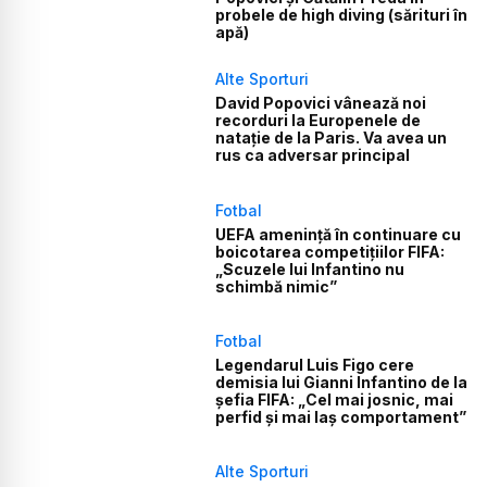
probele de high diving (sărituri în
apă)
Alte Sporturi
David Popovici vânează noi
recorduri la Europenele de
natație de la Paris. Va avea un
rus ca adversar principal
Fotbal
UEFA amenință în continuare cu
boicotarea competițiilor FIFA:
„Scuzele lui Infantino nu
schimbă nimic”
Fotbal
Legendarul Luis Figo cere
demisia lui Gianni Infantino de la
șefia FIFA: „Cel mai josnic, mai
perfid și mai laș comportament”
Alte Sporturi