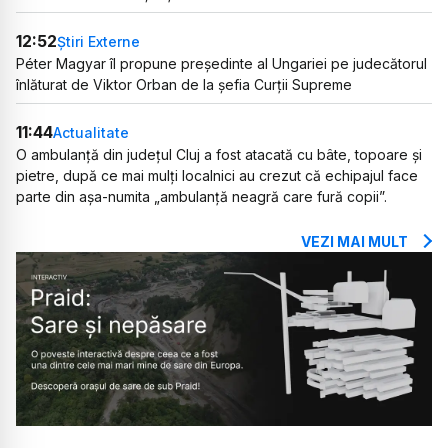
12:52
Știri Externe
Péter Magyar îl propune președinte al Ungariei pe judecătorul
înlăturat de Viktor Orban de la șefia Curții Supreme
11:44
Actualitate
O ambulanță din județul Cluj a fost atacată cu bâte, topoare și
pietre, după ce mai mulți localnici au crezut că echipajul face
parte din așa-numita „ambulanță neagră care fură copii”.
VEZI MAI MULT