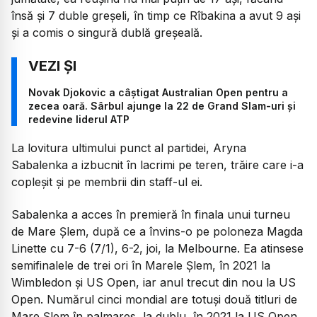
însă şi 7 duble greşeli, în timp ce Rîbakina a avut 9 aşi
şi a comis o singură dublă greşeală.
Novak Djokovic a câștigat Australian Open pentru a
zecea oară. Sârbul ajunge la 22 de Grand Slam-uri și
redevine liderul ATP
La lovitura ultimului punct al partidei, Aryna
Sabalenka a izbucnit în lacrimi pe teren, trăire care i-a
copleșit și pe membrii din staff-ul ei.
Sabalenka a acces în premieră în finala unui turneu
de Mare Şlem, după ce a învins-o pe poloneza Magda
Linette cu 7-6 (7/1), 6-2, joi, la Melbourne. Ea atinsese
semifinalele de trei ori în Marele Şlem, în 2021 la
Wimbledon şi US Open, iar anul trecut din nou la US
Open. Numărul cinci mondial are totuşi două titluri de
Mare Şlem în palmares, la dublu, în 2021 la US Open