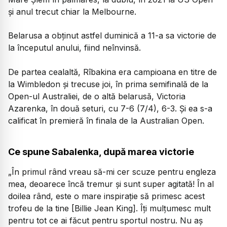
şi anul trecut chiar la Melbourne.
Belarusa a obţinut astfel duminică a 11-a sa victorie de
la începutul anului, fiind neînvinsă.
De partea cealaltă, Rîbakina era campioana en titre de
la Wimbledon şi trecuse joi, în prima semifinală de la
Open-ul Australiei, de o altă belarusă, Victoria
Azarenka, în două seturi, cu 7-6 (7/4), 6-3. Şi ea s-a
calificat în premieră în finala de la Australian Open.
Ce spune Sabalenka, după marea victorie
„În primul rând vreau să-mi cer scuze pentru engleza
mea, deoarece încă tremur și sunt super agitată! În al
doilea rând, este o mare inspirație să primesc acest
trofeu de la tine [Billie Jean King]. Îți mulțumesc mult
pentru tot ce ai făcut pentru sportul nostru. Nu aș