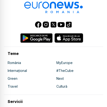
Teme
România
MyEurope
Internațional
#TheCube
Green
Next
Travel
Cultură
Servicii