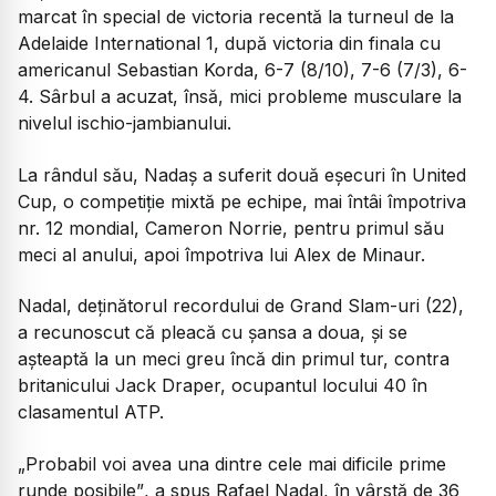
marcat în special de victoria recentă la turneul de la
Adelaide International 1, după victoria din finala cu
americanul Sebastian Korda, 6-7 (8/10), 7-6 (7/3), 6-
4. Sârbul a acuzat, însă, mici probleme musculare la
nivelul ischio-jambianului.
La rândul său, Nadaș a suferit două eşecuri în United
Cup, o competiţie mixtă pe echipe, mai întâi împotriva
nr. 12 mondial, Cameron Norrie, pentru primul său
meci al anului, apoi împotriva lui Alex de Minaur.
Nadal, deţinătorul recordului de Grand Slam-uri (22),
a recunoscut că pleacă cu şansa a doua, şi se
aşteaptă la un meci greu încă din primul tur, contra
britanicului Jack Draper, ocupantul locului 40 în
clasamentul ATP.
„Probabil voi avea una dintre cele mai dificile prime
runde posibile”
, a spus Rafael Nadal, în vârstă de 36