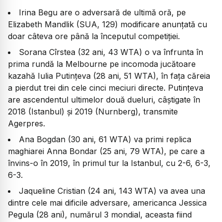
Irina Begu are o adversară de ultimă oră, pe
Elizabeth Mandlik (SUA, 129) modificare anunțată cu
doar câteva ore până la începutul competiției.
Sorana Cîrstea (32 ani, 43 WTA) o va înfrunta în
prima rundă la Melbourne pe incomoda jucătoare
kazahă Iulia Putinţeva (28 ani, 51 WTA), în faţa căreia
a pierdut trei din cele cinci meciuri directe. Putinţeva
are ascendentul ultimelor două dueluri, câştigate în
2018 (Istanbul) şi 2019 (Nurnberg), transmite
Agerpres.
Ana Bogdan (30 ani, 61 WTA) va primi replica
maghiarei Anna Bondar (25 ani, 79 WTA), pe care a
învins-o în 2019, în primul tur la Istanbul, cu 2-6, 6-3,
6-3.
Jaqueline Cristian (24 ani, 143 WTA) va avea una
dintre cele mai dificile adversare, americanca Jessica
Pegula (28 ani), numărul 3 mondial, aceasta fiind