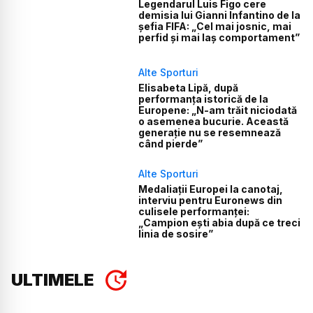
Legendarul Luis Figo cere
demisia lui Gianni Infantino de la
șefia FIFA: „Cel mai josnic, mai
perfid și mai laș comportament”
Alte Sporturi
Elisabeta Lipă, după
performanța istorică de la
Europene: „N-am trăit niciodată
o asemenea bucurie. Această
generație nu se resemnează
când pierde”
Alte Sporturi
Medaliații Europei la canotaj,
interviu pentru Euronews din
culisele performanței:
„Campion ești abia după ce treci
linia de sosire”
ULTIMELE