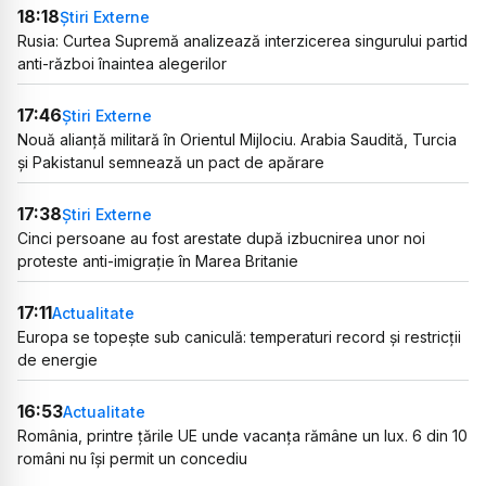
18:18
Știri Externe
Rusia: Curtea Supremă analizează interzicerea singurului partid
anti-război înaintea alegerilor
17:46
Știri Externe
Nouă alianță militară în Orientul Mijlociu. Arabia Saudită, Turcia
și Pakistanul semnează un pact de apărare
17:38
Știri Externe
Cinci persoane au fost arestate după izbucnirea unor noi
proteste anti-imigrație în Marea Britanie
17:11
Actualitate
Europa se topește sub caniculă: temperaturi record și restricții
de energie
16:53
Actualitate
România, printre țările UE unde vacanța rămâne un lux. 6 din 10
români nu își permit un concediu