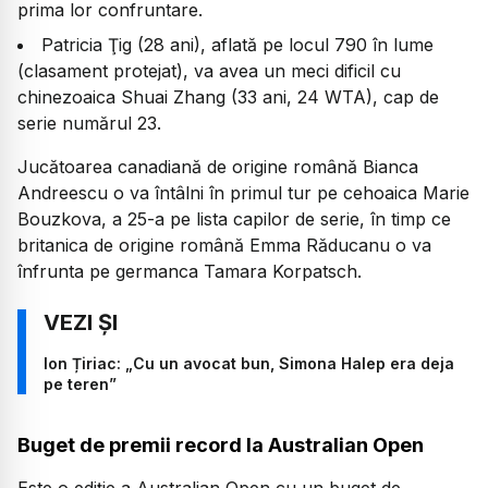
prima lor confruntare.
Patricia Ţig (28 ani), aflată pe locul 790 în lume
(clasament protejat), va avea un meci dificil cu
chinezoaica Shuai Zhang (33 ani, 24 WTA), cap de
serie numărul 23.
Jucătoarea canadiană de origine română Bianca
Andreescu o va întâlni în primul tur pe cehoaica Marie
Bouzkova, a 25-a pe lista capilor de serie, în timp ce
britanica de origine română Emma Răducanu o va
înfrunta pe germanca Tamara Korpatsch.
Ion Țiriac: „Cu un avocat bun, Simona Halep era deja
pe teren”
Buget de premii record la Australian Open
Este o ediție a Australian Open cu un buget de