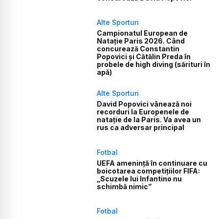
Alte Sporturi
Campionatul European de
Natație Paris 2026. Când
concurează Constantin
Popovici și Cătălin Preda în
probele de high diving (sărituri în
apă)
Alte Sporturi
David Popovici vânează noi
recorduri la Europenele de
natație de la Paris. Va avea un
rus ca adversar principal
Fotbal
UEFA amenință în continuare cu
boicotarea competițiilor FIFA:
„Scuzele lui Infantino nu
schimbă nimic”
Fotbal