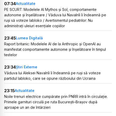
07:34
Actualitate
PE SCURT: Modelele AI Mythos și Sol, comportamente
autonome și înșelătoare / Văduva lui Navalnîi îi îndeamnă pe
ruși să voteze Iabloko / Avertismentul pediatrilor: Nu
administrați uleiuri esențiale copiilor
23:45
Lumea Digitală
Raport britanic: Modelele AI de la Anthropic și OpenAI au
manifestat comportamente autonome și înșelătoare în timpul
testelor
23:34
Știri Externe
Văduva lui Aleksei Navalnîi îi îndeamnă pe ruși să voteze
partidul Iabloko, care se opune războiului din Ucraina
23:15
Actualitate
Noile trenuri electrice cumpărate prin PNRR intră în circulație.
Primele garnituri circulă pe ruta București–Brașov după
aproape un an de întârzieri