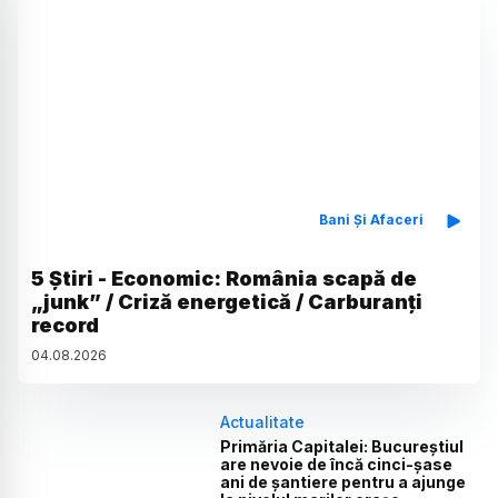
Bani Și Afaceri
5 Știri - Economic: România scapă de
„junk” / Criză energetică / Carburanți
record
04
.
08
.
2026
Actualitate
Primăria Capitalei: Bucureștiul
are nevoie de încă cinci-șase
ani de șantiere pentru a ajunge