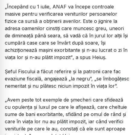
„Începând cu 1 iulie, ANAF va începe controale
masive pentru verificarea veniturilor persoanelor
fizice ca sursă a obținerii averilor. Este o jignire la
adresa oamenilor cinstiți care muncesc greu, uneori
de dimineață până seara, să vadă că în jurul lor alții își
cumpără case care se învârt după soare, își
achiziționează mașini exorbitante și n-au lucrat o zi în
viața lor și n-au plătit impozit”
, a spus Heiuș.
Șeful Fiscului a făcut referire și la patronii care fac
evaziune fiscală, angajează „la negru”, „se îmbogățesc
nemeritat și nu plătesc niciun impozit în viața lor”.
„Avem peste tot exemple de șmecheri care sfidează
cu opulența și luxul pe care le afișează, care cheltuie
sume de bani exorbitante, sfidând pe omul de rând și
care în viața lor nu au plătit impozit, iar când verifici
veniturile pe care le au, constați că ele sunt aproape