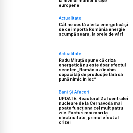
la nivelul marilor orașe
europene
Actualitate
Cât ne costă alerta energetică și
de ce importă România energie
scumpă seara, la orele de vârf
Actualitate
Radu Miruță spune că criza
energetică nu este doar efectul
secetei: „România a închis
capacități de producție fără să
pună nimic în loc”
Bani Și Afaceri
UPDATE: Reactorul 2 al centralei
nucleare de la Cernavodă mai
poate funcționa cel mult patru
zile. Facturi mai mari la
electricitate, primul efect al
crizei