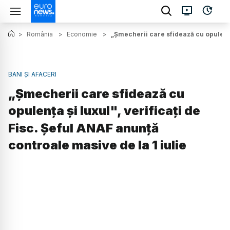
>
România
>
Economie
>
„Șmecherii care sfidează cu opulența 
BANI ȘI AFACERI
„Șmecherii care sfidează cu
opulența și luxul", verificați de
Fisc. Șeful ANAF anunță
controale masive de la 1 iulie