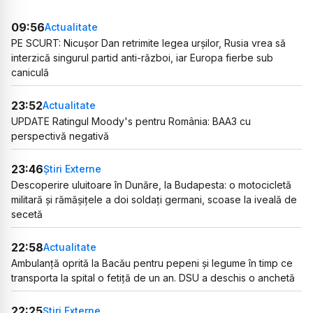
09:56
Actualitate
PE SCURT: Nicușor Dan retrimite legea urșilor, Rusia vrea să
interzică singurul partid anti-război, iar Europa fierbe sub
caniculă
23:52
Actualitate
UPDATE Ratingul Moody's pentru România: BAA3 cu
perspectivă negativă
23:46
Știri Externe
Descoperire uluitoare în Dunăre, la Budapesta: o motocicletă
militară și rămășițele a doi soldați germani, scoase la iveală de
secetă
22:58
Actualitate
Ambulanță oprită la Bacău pentru pepeni și legume în timp ce
transporta la spital o fetiță de un an. DSU a deschis o anchetă
22:25
Știri Externe