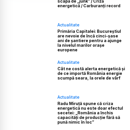
scapă de „junk” / Criză
energetică / Carburanți record
Actualitate
Primăria Capitalei: Bucureștiul
are nevoie de încă cinci-șase
ani de șantiere pentru a ajunge
la nivelul marilor orașe
europene
Actualitate
Cât ne costă alerta energetică și
de ce importă România energie
scumpă seara, la orele de vârf
Actualitate
Radu Miruță spune că criza
energetică nu este doar efectul
secetei: „România a închis
capacități de producție fără să
pună nimic în loc”