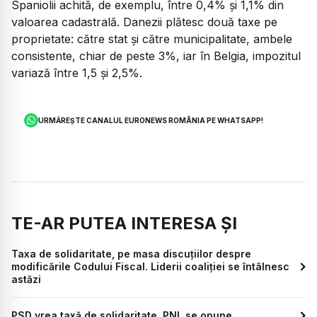
Spaniolii achită, de exemplu, între 0,4% și 1,1% din
valoarea cadastrală. Danezii plătesc două taxe pe
proprietate: către stat și către municipalitate, ambele
consistente, chiar de peste 3%, iar în Belgia, impozitul
variază între 1,5 și 2,5%.
URMĂREȘTE CANALUL EURONEWS ROMÂNIA PE WHATSAPP!
TE-AR PUTEA INTERESA ȘI
Taxa de solidaritate, pe masa discuțiilor despre
modificările Codului Fiscal. Liderii coaliției se întâlnesc
astăzi
PSD vrea taxă de solidaritate. PNL se opune