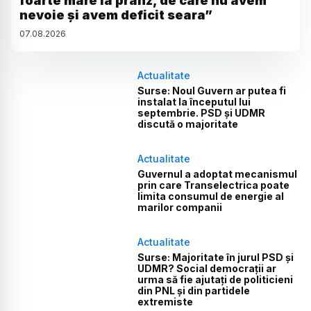
foarte mare la prânz, de care nu avem
nevoie și avem deficit seara”
07
.
08
.
2026
Actualitate
Surse: Noul Guvern ar putea fi
instalat la începutul lui
septembrie. PSD și UDMR
discută o majoritate
Actualitate
Guvernul a adoptat mecanismul
prin care Transelectrica poate
limita consumul de energie al
marilor companii
Actualitate
Surse: Majoritate în jurul PSD și
UDMR? Social democrații ar
urma să fie ajutați de politicieni
din PNL și din partidele
extremiste