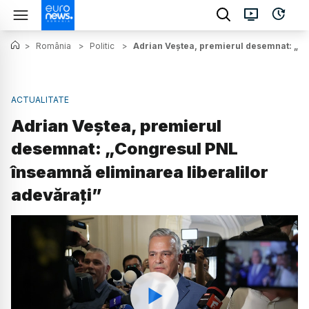
>
România
>
Politic
>
Adrian Veștea, premierul desemnat: „Co
ACTUALITATE
Adrian Veștea, premierul
desemnat: „Congresul PNL
înseamnă eliminarea liberalilor
adevărați”