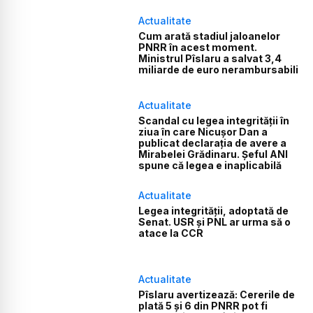
Actualitate
Cum arată stadiul jaloanelor
PNRR în acest moment.
Ministrul Pîslaru a salvat 3,4
miliarde de euro nerambursabili
Actualitate
Scandal cu legea integrității în
ziua în care Nicușor Dan a
publicat declarația de avere a
Mirabelei Grădinaru. Șeful ANI
spune că legea e inaplicabilă
Actualitate
Legea integrității, adoptată de
Senat. USR și PNL ar urma să o
atace la CCR
Actualitate
Pîslaru avertizează: Cererile de
plată 5 și 6 din PNRR pot fi