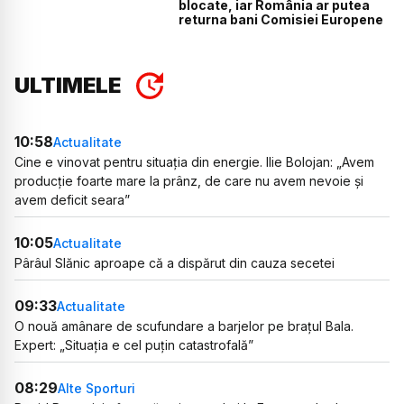
blocate, iar România ar putea
returna bani Comisiei Europene
ULTIMELE
10:58
Actualitate
Cine e vinovat pentru situația din energie. Ilie Bolojan: „Avem
producție foarte mare la prânz, de care nu avem nevoie și
avem deficit seara”
10:05
Actualitate
Pârâul Slănic aproape că a dispărut din cauza secetei
09:33
Actualitate
O nouă amânare de scufundare a barjelor pe brațul Bala.
Expert: „Situația e cel puțin catastrofală”
08:29
Alte Sporturi