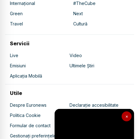
Internațional
#TheCube
Green
Next
Travel
Cultură
Servicii
Live
Video
Emisiuni
Ultimele Știri
Aplicația Mobilă
Utile
Despre Euronews
Declarație accesibilitate
Politica Cookie
Politica de confidențialitate
×
Formular de contact
Transparență în utilizarea AI
Gestionați preferințele