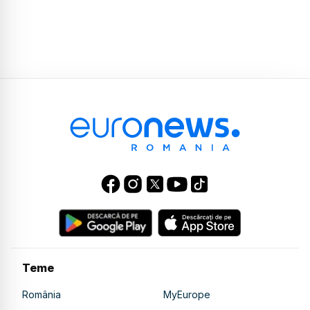
Teme
România
MyEurope