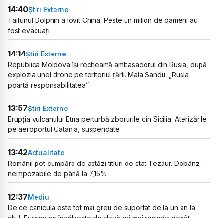
14:40
Știri Externe
Taifunul Dolphin a lovit China. Peste un milion de oameni au
fost evacuați
14:14
Știri Externe
Republica Moldova își recheamă ambasadorul din Rusia, după
explozia unei drone pe teritoriul țării. Maia Sandu: „Rusia
poartă responsabilitatea”
13:57
Știri Externe
Erupția vulcanului Etna perturbă zborurile din Sicilia. Aterizările
pe aeroportul Catania, suspendate
13:42
Actualitate
Românii pot cumpăra de astăzi titluri de stat Tezaur. Dobânzi
neimpozabile de până la 7,15%
12:37
Mediu
De ce canicula este tot mai greu de suportat de la un an la
altul. Europa se încălzește de două ori mai repede decât