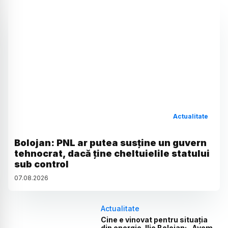
Actualitate
Bolojan: PNL ar putea susține un guvern
tehnocrat, dacă ține cheltuielile statului
sub control
07
.
08
.
2026
Actualitate
Cine e vinovat pentru situația
din energie. Ilie Bolojan: „Avem