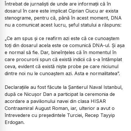
Întrebat de jurnalişti de unde are informaţii că în
dosarul în care este implicat Ciprian Ciucu ar exista
stenograme, pentru că, până în acest moment, DNA
nu a comunicat acest lucru, şeful statului a răspuns:
„Ce am spus şi ce reafirm azi este că ce cunoaştem
toţi din dosarul acela este ce comunică DNA-ul. Şi aşa
e normal să fie. Dar, bineînţeles că în momentul în
care procurorii spun că există indicii că s-a întâmplat
ceva, evident că există nişte probe pe care niciunul
dintre noi nu le cunoaştem azi. Asta e normalitatea”.
Declaraţiile au fost făcute la Şantierul Naval Istanbul,
după ce Nicuşor Dan a participat la ceremonia de
acordare a pavilionului navei din clasa HISAR
Contraamiral August Roman, iar, ulterior a avut o
întrevedere cu preşedintele Turciei, Recep Tayyip
Erdogan.