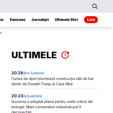
ic
Emisiuni
Jurnaliști
Ultimele Stiri
Live
ii
ULTIMELE
20:28
Știri Externe
Curtea de Apel blochează construcția sălii de bal
dorite de Donald Trump la Casa Albă
20:23
Actualitate
Guvernul a adoptat planul pentru orele critice din
energie. Marii consumatori industriali pot fi
deconectați