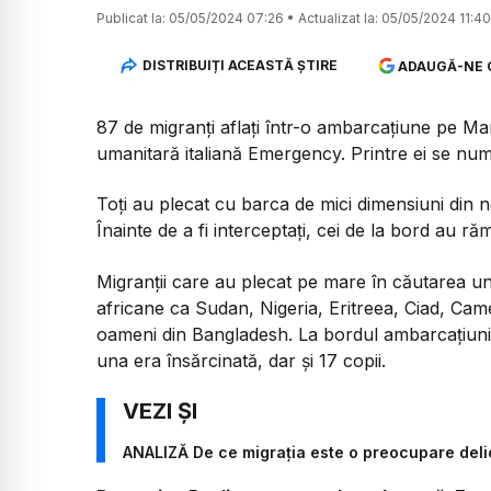
Publicat la:
05/05/2024 07:26
•
Actualizat la:
05/05/2024 11:40
DISTRIBUIȚI ACEASTĂ ȘTIRE
ADAUGĂ-NE 
87 de migranți aflați într-o ambarcațiune pe Ma
umanitară italiană Emergency. Printre ei se numă
Toți au plecat cu barca de mici dimensiuni din n
Înainte de a fi interceptați, cei de la bord au r
Migranții care au plecat pe mare în căutarea une
africane ca Sudan, Nigeria, Eritreea, Ciad, Camer
oameni din Bangladesh. La bordul ambarcațiunii
una era însărcinată, dar și 17 copii.
ANALIZĂ De ce migrația este o preocupare delic