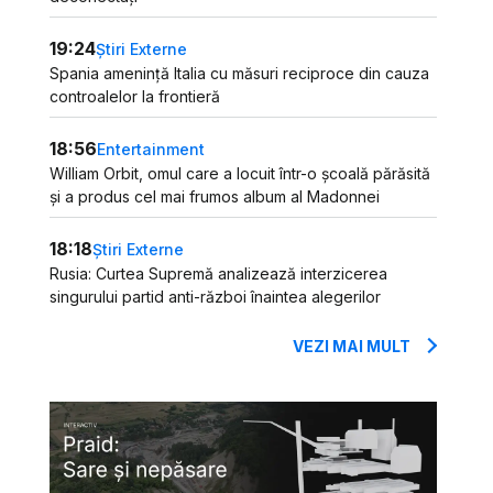
19:24
Știri Externe
Spania amenință Italia cu măsuri reciproce din cauza
controalelor la frontieră
18:56
Entertainment
William Orbit, omul care a locuit într-o școală părăsită
și a produs cel mai frumos album al Madonnei
18:18
Știri Externe
Rusia: Curtea Supremă analizează interzicerea
singurului partid anti-război înaintea alegerilor
VEZI MAI MULT