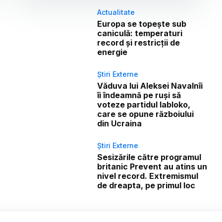
Actualitate
Europa se topește sub
caniculă: temperaturi
record și restricții de
energie
Știri Externe
Văduva lui Aleksei Navalnîi
îi îndeamnă pe ruși să
voteze partidul Iabloko,
care se opune războiului
din Ucraina
Știri Externe
Sesizările către programul
britanic Prevent au atins un
nivel record. Extremismul
de dreapta, pe primul loc