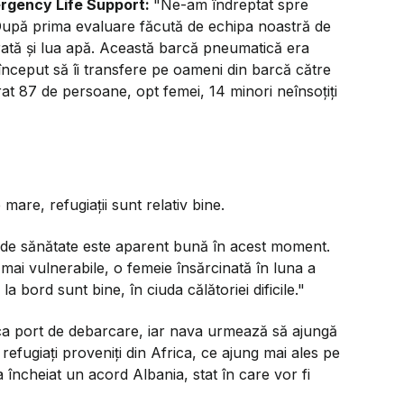
rgency Life Support:
"Ne-am îndreptat spre
 După prima evaluare făcută de echipa noastră de
ată și lua apă. Această barcă pneumatică era
început să îi transfere pe oameni din barcă către
rat 87 de persoane, opt femei, 14 minori neînsoțiți
mare, refugiații sunt relativ bine.
 de sănătate este aparent bună în acest moment.
mai vulnerabile, o femeie însărcinată în luna a
i la bord sunt bine, în ciuda călătoriei dificile."
 ca port de debarcare, iar nava urmează să ajungă
refugiați proveniți din Africa, ce ajung mai ales pe
ut a încheiat un acord Albania, stat în care vor fi