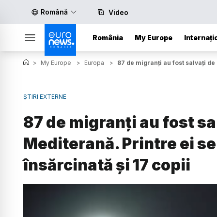
Română
Video
România
My Europe
Internați
>
My Europe
>
Europa
>
87 de migranți au fost salvați de
ȘTIRI EXTERNE
87 de migranți au fost s
Mediterană. Printre ei se
însărcinată și 17 copii