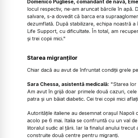
Domenico Pugliese, comandant de navă, Eme
locul respectiv, ne-am aruncat bărcile în apă.
salvare, s-a dovedit că barca era supraaglomer
dezumflată. După stabilizare, echipa noastră a 
Life Support, cu dificultate. În total, am recupe
și trei copii mici."
Starea migranților
Chiar dacă au avut de înfruntat condiții grele pe 
Sara Chessa, asistentă medicală:
"Starea lor
Am avut în grijă doar primele două cazuri, cele 
patra și un băiat diabetic. Cei trei copii mici aflaț
Autoritățile italiene au desemnat orașul Napoli
acolo pe 6 mai. Italia se confruntă cu un val de 
litoralul sudic al țării. Iar la finalul anului trec
construite două centre pentru migranți.