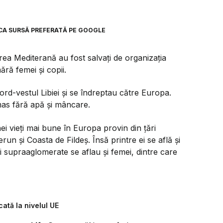
CA SURSĂ PREFERATĂ PE GOOGLE
rea Mediterană au fost salvați de organizația
ră femei și copii.
ord-vestul Libiei și se îndreptau către Europa.
ămas fără apă și mâncare.
i vieți mai bune în Europa provin din țări
un și Coasta de Fildeș. Însă printre ei se află și
 supraaglomerate se aflau și femei, dintre care
ată la nivelul UE