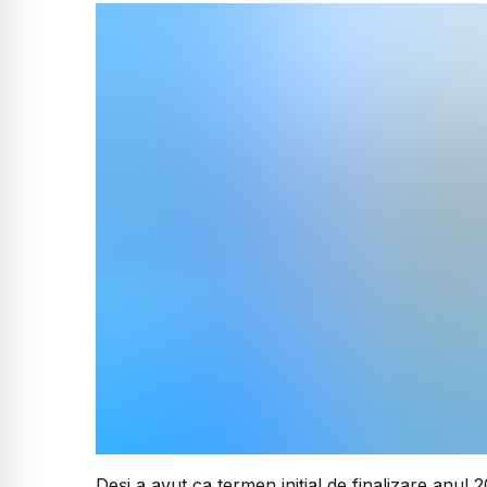
Deși a avut ca termen inițial de finalizare anul