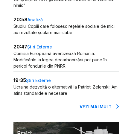
nimic”
20:58
Analiză
Studiu: Copiii care folosesc rețelele sociale de mici
au rezultate școlare mai slabe
20:47
Știri Externe
Comisia Europeană avertizează România:
Modificările la legea decarbonizării pot pune în
pericol fondurile din PNRR
19:35
Știri Externe
Ucraina dezvoltă o alternativă la Patriot. Zelenski: Am
atins standardele necesare
VEZI MAI MULT