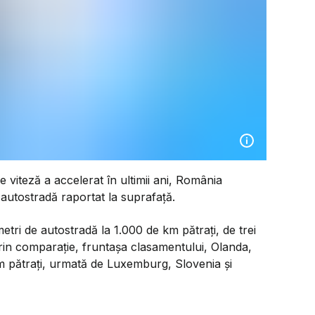
 viteză a accelerat în ultimii ani, România
 autostradă raportat la suprafață.
etri de autostradă la 1.000 de km pătrați, de trei
rin comparație, fruntașa clasamentului, Olanda,
km pătrați, urmată de Luxemburg, Slovenia și