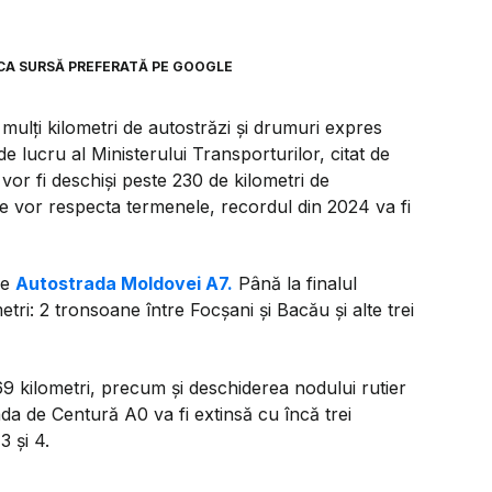
CA SURSĂ PREFERATĂ PE GOOGLE
 mulți kilometri de autostrăzi și drumuri expres
 lucru al Ministerului Transporturilor, citat de
 vor fi deschiși peste 230 de kilometri de
e vor respecta termenele, recordul din 2024 va fi
pe
Autostrada Moldovei A7.
Până la finalul
metri: 2 tronsoane între Focșani și Bacău și alte trei
69 kilometri, precum și deschiderea nodului rutier
da de Centură A0 va fi extinsă cu încă trei
3 și 4.