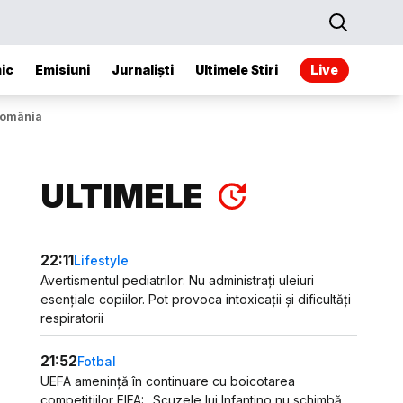
ic
Emisiuni
Jurnaliști
Ultimele Stiri
Live
 România
ULTIMELE
22:11
Lifestyle
Avertismentul pediatrilor: Nu administrați uleiuri
esențiale copiilor. Pot provoca intoxicații și dificultăți
respiratorii
21:52
Fotbal
UEFA amenință în continuare cu boicotarea
competițiilor FIFA: „Scuzele lui Infantino nu schimbă