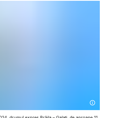
 2024, drumul expres Brăila – Galați, de aproape 11