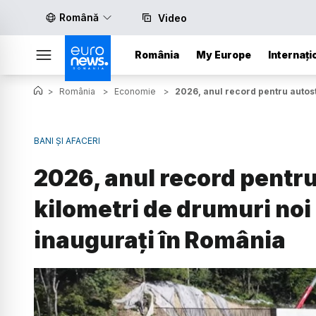
Română
Video
România
My Europe
Internați
>
România
>
Economie
>
2026, anul record pentru autost
BANI ȘI AFACERI
2026, anul record pentru
kilometri de drumuri noi
inaugurați în România