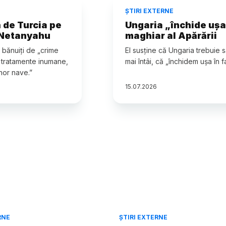
ȘTIRI EXTERNE
 de Turcia pe
Ungaria „închide ușa
 Netanyahu
maghiar al Apărării
t bănuiți de „crime
El susține că Ungaria trebuie 
e, tratamente inumane,
mai întâi, că „închidem ușa în fa
nor nave.”
15
.
07
.
2026
RNE
ȘTIRI EXTERNE