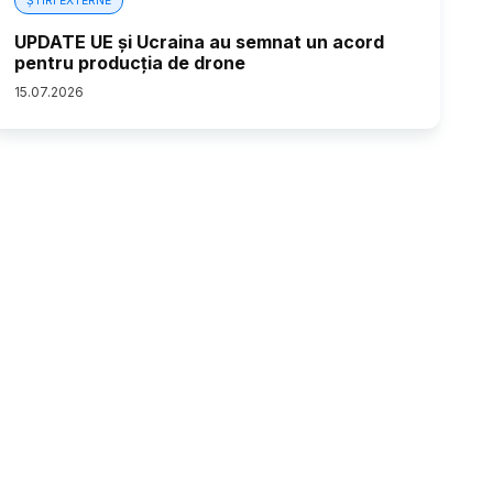
ȘTIRI EXTERNE
UPDATE UE și Ucraina au semnat un acord
pentru producția de drone
15
.
07
.
2026