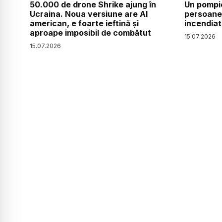
50.000 de drone Shrike ajung în
Un pompie
Ucraina. Noua versiune are AI
persoanel
american, e foarte ieftină și
incendiat
aproape imposibil de combătut
15
.
07
.
2026
15
.
07
.
2026