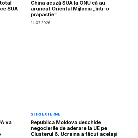
total
China acuză SUA la ONU că au
 ce SUA
aruncat Orientul Mijlociu „într-o
prăpastie”
14
.
07
.
2026
ȘTIRI EXTERNE
UA va
Republica Moldova deschide
negocierile de aderare la UE pe
o
Clusterul 6. Ucraina a făcut același