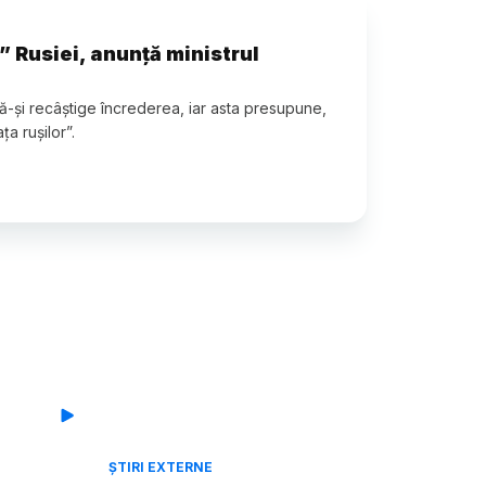
” Rusiei, anunță ministrul
să-și recâștige încrederea, iar asta presupune,
ța rușilor”.
ȘTIRI EXTERNE