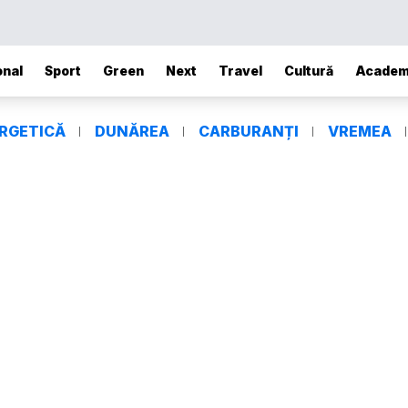
onal
Sport
Green
Next
Travel
Cultură
Academ
ERGETICĂ
DUNĂREA
CARBURANȚI
VREMEA