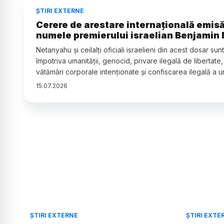
ȘTIRI EXTERNE
Cerere de arestare internațională emisă
numele premierului israelian Benjamin
Netanyahu și ceilalți oficiali israelieni din acest dosar sun
împotriva umanității, genocid, privare ilegală de libertat
vătămări corporale intenționate și confiscarea ilegală a u
15
.
07
.
2026
ȘTIRI EXTERNE
ȘTIRI EXTE