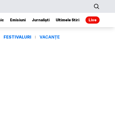
ic
Emisiuni
Jurnaliști
Ultimele Stiri
Live
FESTIVALURI
VACANȚE