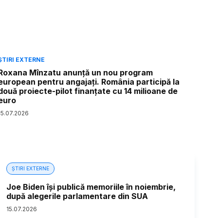
ȘTIRI EXTERNE
Roxana Mînzatu anunță un nou program
european pentru angajați. România participă la
două proiecte-pilot finanțate cu 14 milioane de
euro
15
.
07
.
2026
ȘTIRI EXTERNE
Joe Biden își publică memoriile în noiembrie,
după alegerile parlamentare din SUA
15
.
07
.
2026