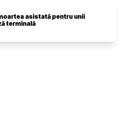
moartea asistată pentru unii
ază terminală