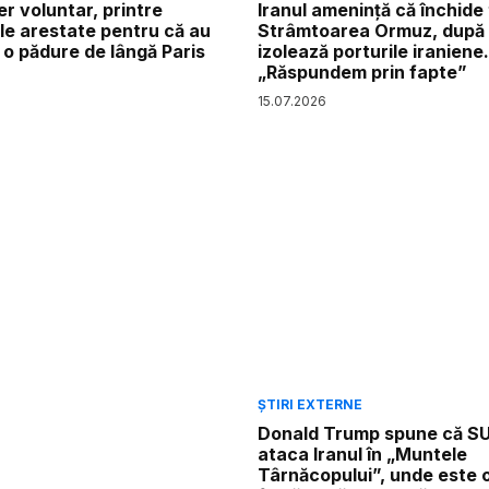
r voluntar, printre
Iranul amenință că închide 
e arestate pentru că au
Strâmtoarea Ormuz, după
 o pădure de lângă Paris
izolează porturile iraniene.
„Răspundem prin fapte”
15
.
07
.
2026
ȘTIRI EXTERNE
Donald Trump spune că S
ataca Iranul în „Muntele
Târnăcopului”, unde este 