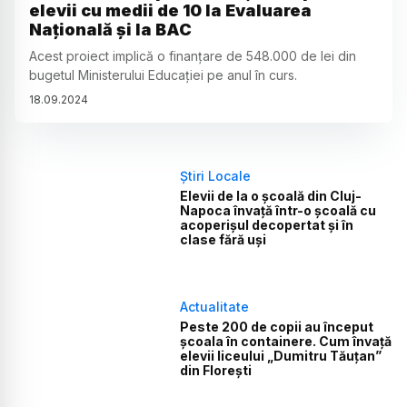
elevii cu medii de 10 la Evaluarea
Națională și la BAC
Acest proiect implică o finanțare de 548.000 de lei din
bugetul Ministerului Educației pe anul în curs.
18
.
09
.
2024
Știri Locale
Elevii de la o școală din Cluj-
Napoca învață într-o școală cu
acoperișul decopertat și în
clase fără uși
Actualitate
Peste 200 de copii au început
școala în containere. Cum învață
elevii liceului „Dumitru Tăuțan”
din Florești