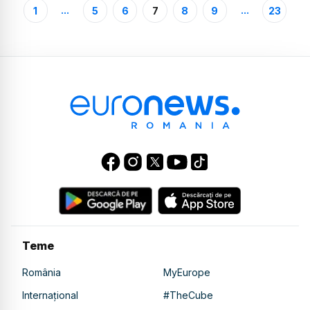
...
...
1
5
6
7
8
9
23
Teme
România
MyEurope
Internațional
#TheCube