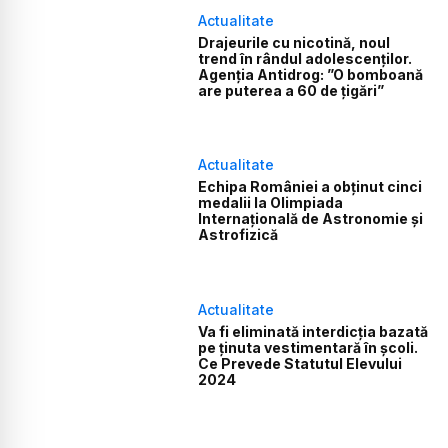
Actualitate
Drajeurile cu nicotină, noul
trend în rândul adolescenților.
Agenția Antidrog: ”O bomboană
are puterea a 60 de țigări”
Actualitate
Echipa României a obţinut cinci
medalii la Olimpiada
Internaţională de Astronomie şi
Astrofizică
Actualitate
Va fi eliminată interdicția bazată
pe ținuta vestimentară în școli.
Ce Prevede Statutul Elevului
2024