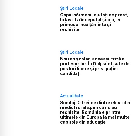
Știri Locale
Copiii sărmani, ajutați de preot,
la Iași. La începutul școlii, ei
primesc încălțăminte și
rechizite
Știri Locale
Nou an școlar, aceeași criză a
profesorilor. În Dolj sunt sute de
posturi libere și prea puțini
candidați
Actualitate
Sondaj: O treime dintre elevii din
mediul rural spun că nu au
rechizite. România e printre
ultimele din Europa la mai multe
capitole din educație