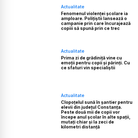
Actualitate
Fenomenul violenței școlare ia
amploare. Polițiștii lansează o
campanie prin care încurajează
copiii să spună prin ce trec
Actualitate
Prima zi de grădiniță vine cu
emoții pentru copii și părinți. Cu
ce sfaturi vin specialiștii
Actualitate
Clopoțelul sună în șantier pentru
elevii din județul Constanța.
Peste două mii de copii vor
începe anul școlar în alte spații,
mutați chiar și la zeci de
kilometri distanță