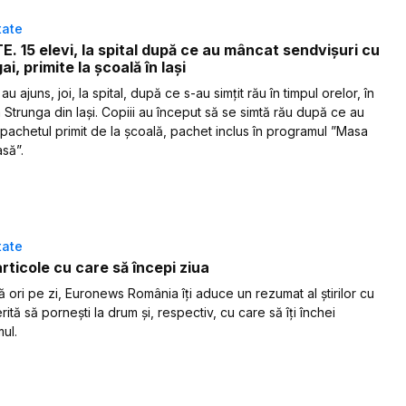
tate
. 15 elevi, la spital după ce au mâncat sendvișuri cu
i, primite la școală în Iași
 au ajuns, joi, la spital, după ce s-au simțit rău în timpul orelor, în
Strunga din Iași. Copiii au început să se simtă rău după ce au
pachetul primit de la școală, pachet inclus în programul ”Masa
să”.
tate
articole cu care să începi ziua
 ori pe zi, Euronews România îți aduce un rezumat al știrilor cu
ită să pornești la drum și, respectiv, cu care să îți închei
ul.