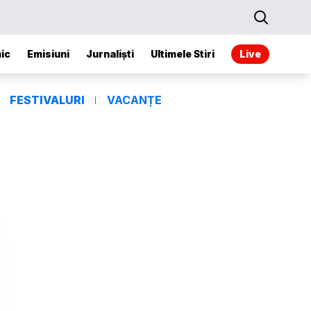
ic
Emisiuni
Jurnaliști
Ultimele Stiri
Live
FESTIVALURI
VACANȚE