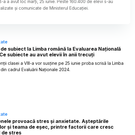
a a avut loc marți, 25 iunie. Peste 160.400 de elevi s-au
alizate și comunicate de Ministerul Educației.
tate
de subiect la Limba română la Evaluarea Națională
Ce subiecte au avut elevii în anii trecuți
ții clasei a VIII-a vor susține pe 25 iunie proba scrisă la Limba
din cadrul Evaluării Naționale 2024.
tate
ele provoacă stres și anxietate. Așteptările
ilor și teama de eșec, printre factorii care cresc
l de stres