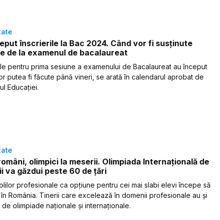
tate
eput înscrierile la Bac 2024. Când vor fi susținute
e de la examenul de bacalaureat
rile pentru prima sesiune a examenului de Bacalaureat au început
vor putea fi făcute până vineri, se arată în calendarul aprobat de
ul Educației.
tate
 români, olimpici la meserii. Olimpiada Internațională de
i va găzdui peste 60 de țări
olilor profesionale ca opțiune pentru cei mai slabi elevi începe să
 în România. Tinerii care excelează în domenii profesionale au și
 de olimpiade naționale și internaționale.