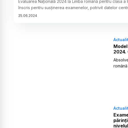
Evaluarea Națională 2024 la Limba română pentru clasa a 8-
înscris pentru susținerea examenelor, potrivit datelor centr
25
.
06
.
2024
Actuali
Model 
2024. 
Absolven
română 
Actuali
Examen
părinț
nivelu