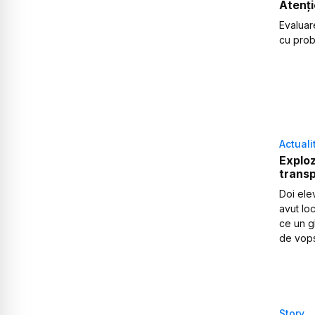
Atenți
Evaluar
cu prob
Actuali
Explozi
transp
Doi elev
avut loc
ce un g
de vops
Story