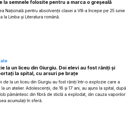
e la semnele folosite pentru a marca o greșeală
ea Națională pentru absolvenții clasei a VIII-a începe pe 25 iunie
a la Limba și Literatura română.
tate
e la un liceu din Giurgiu. Doi elevi au fost răniți și
ortați la spital, cu arsuri pe brațe
i de la un liceu din Giurgiu au fost răniți într-o explozie care a
 la un atelier. Adolescenții, de 16 și 17 ani, au ajuns la spital, după
lob pământesc din fibră de sticlă a explodat, din cauza vaporilor
ea acumulați în sferă.