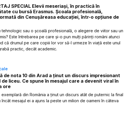
AJ SPECIAL Elevii meseriași, în practică în
ătate cu bursă Erasmus. Școala profesională,
ormată din Cenușăreasa educației, într-o opțiune de
u tehnologic sau o școală profesională, o alegere de viitor sau un
is? Este întrebarea pe care și-o pun mulți părinți români atunci
d că drumul pe care copiii lor vor să-l urmeze în viață este unul
rabă practic, decât academic.
ocale
ă de nota 10 din Arad a ținut un discurs impresionant
al de liceu. Ce spune în mesajul care a devenit viral în
a ore
 exemplară din România a ținut un discurs atât de puternic la final
u încât mesajul ei a ajuns la peste un milion de oameni în câteva