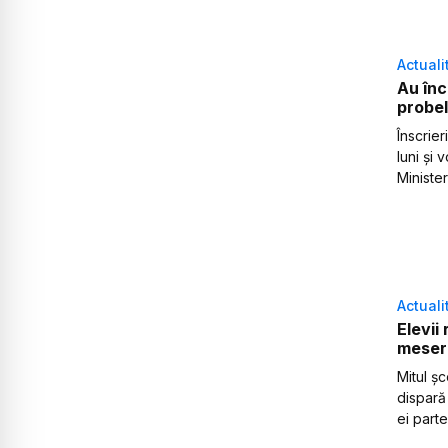
Actuali
Au înc
probel
Înscrie
luni și 
Minister
Actuali
Elevii
meseri
Mitul șc
dispară
ei parte