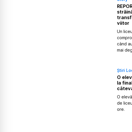
REPORT
străin
transf
viitor
Un lice
comprom
când au
mai deg
Știri L
O elev
la fin
câtev
O elevă
de lice
ore.