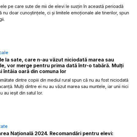
le pe care sute de mii de elevi le susțin în această perioadă
 nu doar cunoștințele, ci și limitele emoționale ale tinerilor, spun
ii.
ocale
de la sate, care n-au văzut niciodată marea sau
e, vor merge pentru prima dată într-o tabără. Mulți
și întâia oară din comuna lor
mătate dintre copiii din mediul rural spun că nu au fost niciodată
acanță. Mulți dintre ei nu au văzut marea sau muntele, iar unii nici
 au ieșit din satul lor.
tate
rea Națională 2024. Recomandări pentru elevi: