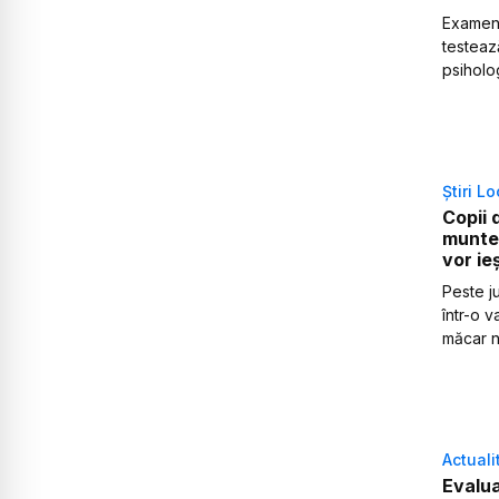
Examene
testează
psiholog
Știri L
Copii 
muntel
vor ie
Peste ju
într-o v
măcar nu
Actuali
Evalua