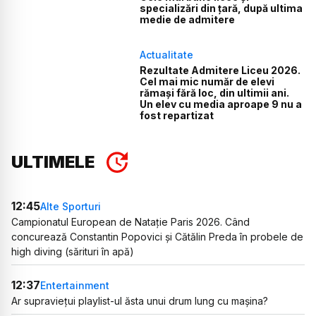
specializări din țară, după ultima
medie de admitere
Actualitate
Rezultate Admitere Liceu 2026.
Cel mai mic număr de elevi
rămași fără loc, din ultimii ani.
Un elev cu media aproape 9 nu a
fost repartizat
ULTIMELE
12:45
Alte Sporturi
Campionatul European de Natație Paris 2026. Când
concurează Constantin Popovici și Cătălin Preda în probele de
high diving (sărituri în apă)
12:37
Entertainment
Ar supraviețui playlist-ul ăsta unui drum lung cu mașina?