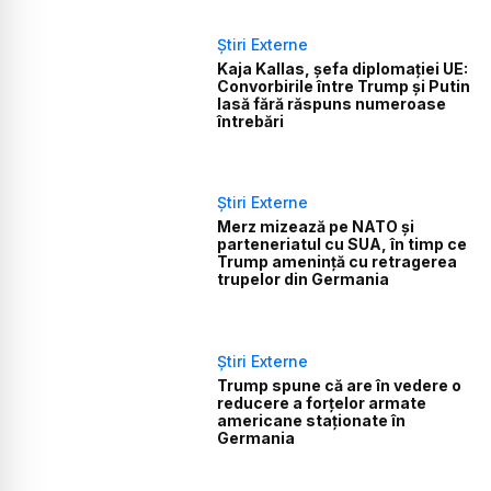
Știri Externe
Kaja Kallas, șefa diplomației UE:
Convorbirile între Trump și Putin
lasă fără răspuns numeroase
întrebări
Știri Externe
Merz mizează pe NATO și
parteneriatul cu SUA, în timp ce
Trump amenință cu retragerea
trupelor din Germania
Știri Externe
Trump spune că are în vedere o
reducere a forțelor armate
americane staționate în
Germania