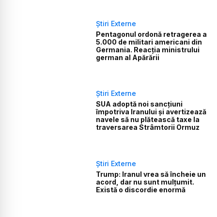
Știri Externe
Pentagonul ordonă retragerea a
5.000 de militari americani din
Germania. Reacția ministrului
german al Apărării
Știri Externe
SUA adoptă noi sancțiuni
împotriva Iranului și avertizează
navele să nu plătească taxe la
traversarea Strâmtorii Ormuz
Știri Externe
Trump: Iranul vrea să încheie un
acord, dar nu sunt mulțumit.
Există o discordie enormă