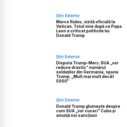
Știri Externe
Marco Rubio, vizită oficială la
Vatican. Totul vine după ce Papa
Leon a criticat politicile lui
Donald Trump
Știri Externe
Disputa Trump-Merz. SUA „vor
reduce drastic” numărul
soldaților din Germania, spune
Trump: „Mult mai mult decât
5000”
Știri Externe
Donald Trump glumește despre
cum SUA „vor cuceri” Cuba și
anunță noi sancțiuni