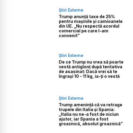
Știri Externe
Trump anunță taxe de 25%
pentru mașinile și camioanele
din UE. „Nu respectă acordul
comercial pe care l-am
convenit”
Știri Externe
De ce Trump nu vrea să poarte
vestă antiglonț după tentativa
de asasinat: Dacă vrei să te
îngrași 10 - 11 kg, ia-ți o vestă
Știri Externe
Trump amenință că va retrage
trupele din Italia și Spania:
„Italia nu ne-a fost de niciun
ajutor, iar Spania a fost
groaznică, absolut groaznică”