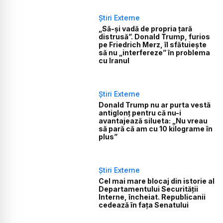
Știri Externe
„Să-și vadă de propria țară
distrusă”. Donald Trump, furios
pe Friedrich Merz, îl sfătuiește
să nu „interfereze” în problema
cu Iranul
Știri Externe
Donald Trump nu ar purta vestă
antiglonț pentru că nu-i
avantajează silueta: „Nu vreau
să pară că am cu 10 kilograme în
plus”
Știri Externe
Cel mai mare blocaj din istorie al
Departamentului Securității
Interne, încheiat. Republicanii
cedează în fața Senatului