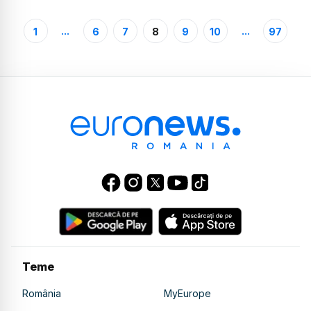
...
...
1
6
7
8
9
10
97
Teme
România
MyEurope