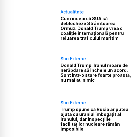
Actualitate
Cum încearcă SUA să
deblocheze Strâmtoarea
Ormuz. Donald Trump vrea o
coaliție internațională pentru
reluarea traficului maritim
Știri Externe
Donald Trump: Iranul moare de
nerăbdare să încheie un acord.
Sunt într-o stare foarte proastă,
nu mai au nimic
Știri Externe
Trump spune că Rusia ar putea
ajuta cu uraniul îmbogățit al
Iranului, dar inspecțiile
facilităților nucleare rămân
imposibile