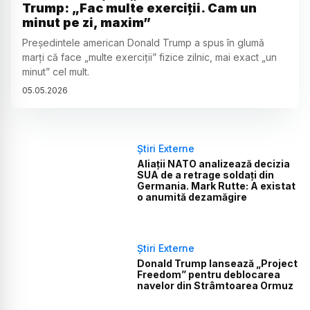
Trump: „Fac multe exerciții. Cam un
minut pe zi, maxim”
Președintele american Donald Trump a spus în glumă
marți că face „multe exerciții” fizice zilnic, mai exact „un
minut” cel mult.
05
.
05
.
2026
Știri Externe
Aliații NATO analizează decizia
SUA de a retrage soldați din
Germania. Mark Rutte: A existat
o anumită dezamăgire
Știri Externe
Donald Trump lansează „Project
Freedom” pentru deblocarea
navelor din Strâmtoarea Ormuz