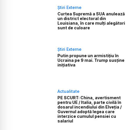
Știri Externe
Curtea Supremă a SUA anulează
un district electoral din
Louisiana, în care mulți alegători
sunt de culoare
Știri Externe
Putin propune un armistițiu în
Ucraina pe 9 mai. Trump susține
inițiativa
Actualitate
PE SCURT: China, avertisment
pentru UE / Italia, parte civilă în
dosarul incendiului din Elveția /
Guvernul adoptă legea care
interzice cumulul pensiei cu
salariul