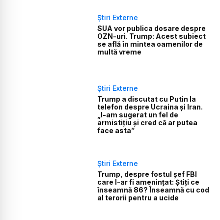
Știri Externe
SUA vor publica dosare despre
OZN-uri. Trump: Acest subiect
se află în mintea oamenilor de
multă vreme
Știri Externe
Trump a discutat cu Putin la
telefon despre Ucraina și Iran.
„I-am sugerat un fel de
armistițiu și cred că ar putea
face asta”
Știri Externe
Trump, despre fostul șef FBI
care l-ar fi amenințat: Știți ce
înseamnă 86? Înseamnă cu cod
al terorii pentru a ucide