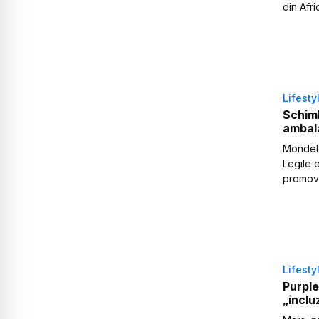
din Afri
Lifesty
Schimb
ambala
Mondele
Legile e
promova
Lifesty
Purple
„inclu