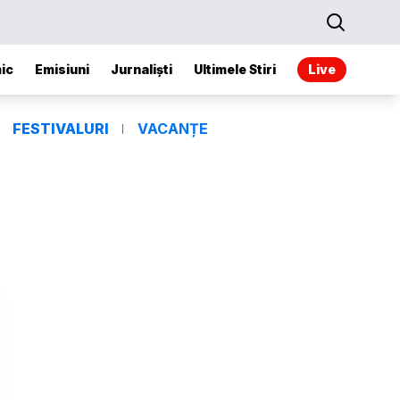
ic
Emisiuni
Jurnaliști
Ultimele Stiri
Live
FESTIVALURI
VACANȚE