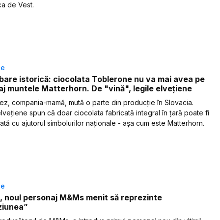
ca de Vest.
le
are istorică: ciocolata Toblerone nu va mai avea pe
j muntele Matterhorn. De "vină", legile elvețiene
z, compania-mamă, mută o parte din producție în Slovacia.
lvețiene spun că doar ciocolata fabricată integral în țară poate fi
tă cu ajutorul simbolurilor naționale - așa cum este Matterhorn.
le
, noul personaj M&Ms menit să reprezinte
ziunea”