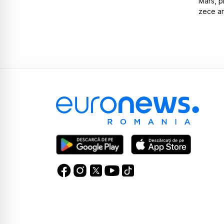
Mars, p
zece an