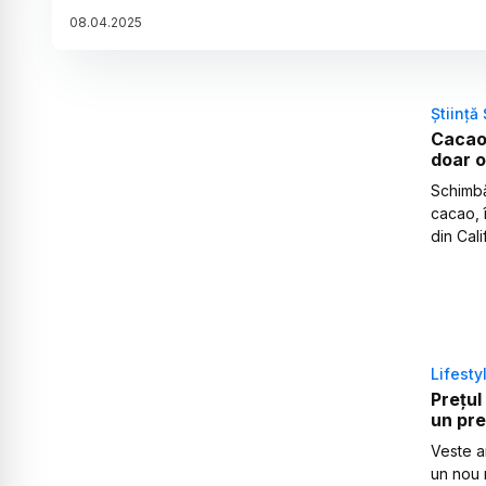
08
.
04
.
2025
Știință 
Cacao 
doar o
Schimbă
cacao, î
din Cali
Lifesty
Prețul
un pre
Veste am
un nou 