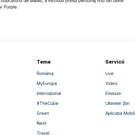
roducătorul de M&Ms, a introdus primul personaj nou din ultimii
i: Purple.
Teme
Servicii
România
Live
MyEurope
Video
Internațional
Emisiuni
#TheCube
Ultimele Știri
Green
Aplicația Mobil
Next
Travel