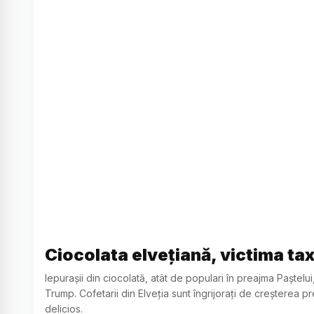
Ciocolata elvețiană, victima ta
Iepurașii din ciocolată, atât de populari în preajma Paștelu
Trump. Cofetarii din Elveția sunt îngrijorați de creșterea p
delicios.