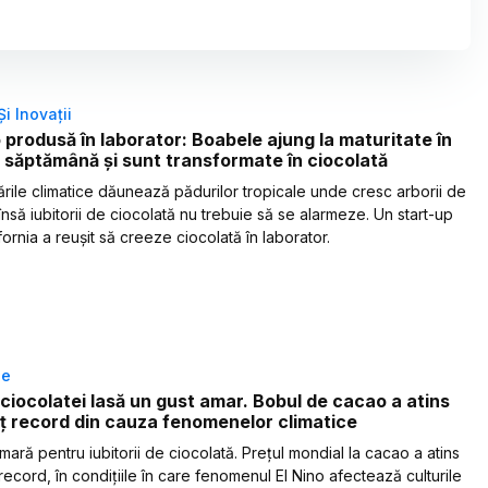
Și Inovații
produsă în laborator: Boabele ajung la maturitate în
 săptămână și sunt transformate în ciocolată
rile climatice dăunează pădurilor tropicale unde cresc arborii de
nsă iubitorii de ciocolată nu trebuie să se alarmeze. Un start-up
fornia a reușit să creeze ciocolată în laborator.
le
 ciocolatei lasă un gust amar. Bobul de cacao a atins
ț record din cauza fenomenelor climatice
ară pentru iubitorii de ciocolată. Prețul mondial la cacao a atins
record, în condițiile în care fenomenul El Nino afectează culturile