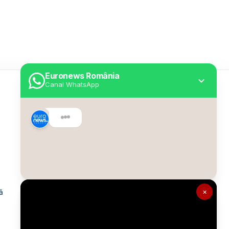
Euronews România
Canal WhatsApp
Utile
Despre Euronews
Declarație accesibilitate
Politica Cookie
Politica de confidențialitate
×
ă
Formular de contact
Transparență în utilizarea AI
Gestionați preferințele