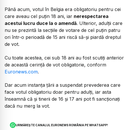
Până acum, votul în Belgia era obligatoriu pentru cei
care aveau cel puțin 18 ani, iar
nerespectarea
acestui lucru duce la o amendă
. Ulterior, adulții care
nu se prezintă la secțiile de votare de cel puțin patru
ori într-o perioadă de 15 ani riscă să-și piardă dreptul
de vot.
Cu toate acestea, cei sub 18 ani au fost scutiți anterior
de această cerință de vot obligatorie, conform
Euronews.com
.
Dar acum instanța țării a suspendat prevederea care
face votul obligatoriu doar pentru adulți, iar asta
înseamnă că și tinerii de 16 și 17 ani pot fi sancționați
dacă nu merg la vot.
URMĂREȘTE CANALUL EURONEWS ROMÂNIA PE WHATSAPP!