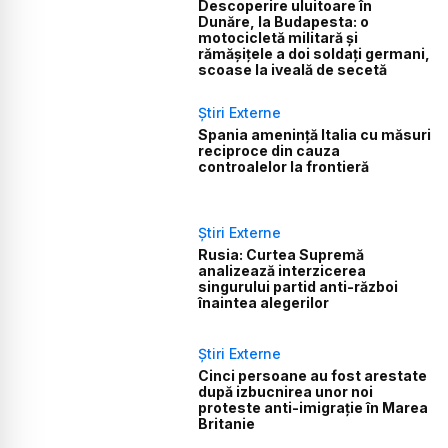
Descoperire uluitoare în
Dunăre, la Budapesta: o
motocicletă militară și
rămășițele a doi soldați germani,
scoase la iveală de secetă
Știri Externe
Spania amenință Italia cu măsuri
reciproce din cauza
controalelor la frontieră
Știri Externe
Rusia: Curtea Supremă
analizează interzicerea
singurului partid anti-război
înaintea alegerilor
Știri Externe
Cinci persoane au fost arestate
după izbucnirea unor noi
proteste anti-imigrație în Marea
Britanie