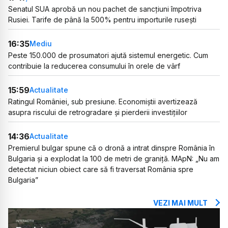
Senatul SUA aprobă un nou pachet de sancțiuni împotriva
Rusiei. Tarife de până la 500% pentru importurile rusești
16:35
Mediu
Peste 150.000 de prosumatori ajută sistemul energetic. Cum
contribuie la reducerea consumului în orele de vârf
15:59
Actualitate
Ratingul României, sub presiune. Economiștii avertizează
asupra riscului de retrogradare și pierderii investițiilor
14:36
Actualitate
Premierul bulgar spune că o dronă a intrat dinspre România în
Bulgaria și a explodat la 100 de metri de graniță. MApN: „Nu am
detectat niciun obiect care să fi traversat România spre
Bulgaria”
VEZI MAI MULT