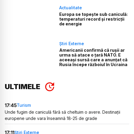
Actualitate
Europa se topește sub caniculă:
temperaturi record și restricții
de energie
Știri Externe
Americanii confirmă că rușii ar
urma să atace o țară NATO. E
aceeași sursă care a anunțat că
Rusia începe războiul în Ucraina
ULTIMELE
17:45
Turism
Unde fugim de caniculă fără să cheltuim o avere. Destinații
europene unde vara înseamnă 18-25 de grade
17:11
Știri Externe