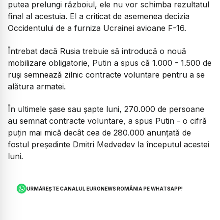
putea prelungi războiul, ele nu vor schimba rezultatul
final al acestuia. El a criticat de asemenea decizia
Occidentului de a furniza Ucrainei avioane F-16.
Întrebat dacă Rusia trebuie să introducă o nouă
mobilizare obligatorie, Putin a spus că 1.000 - 1.500 de
ruşi semnează zilnic contracte voluntare pentru a se
alătura armatei.
În ultimele şase sau şapte luni, 270.000 de persoane
au semnat contracte voluntare, a spus Putin - o cifră
puţin mai mică decât cea de 280.000 anunţată de
fostul preşedinte Dmitri Medvedev la începutul acestei
luni.
URMĂREȘTE CANALUL EURONEWS ROMÂNIA PE WHATSAPP!