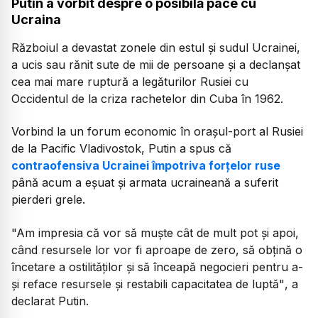
Putin a vorbit despre o posibilă pace cu
Ucraina
Războiul a devastat zonele din estul şi sudul Ucrainei,
a ucis sau rănit sute de mii de persoane şi a declanşat
cea mai mare ruptură a legăturilor Rusiei cu
Occidentul de la criza rachetelor din Cuba în 1962.
Vorbind la un forum economic în oraşul-port al Rusiei
de la Pacific Vladivostok, Putin a spus că
contraofensiva Ucrainei împotriva forţelor ruse
până acum a eşuat şi armata ucraineană a suferit
pierderi grele.
"Am impresia că vor să muşte cât de mult pot şi apoi,
când resursele lor vor fi aproape de zero, să obţină o
încetare a ostilităţilor şi să înceapă negocieri pentru a-
şi reface resursele şi restabili capacitatea de luptă"
, a
declarat Putin.