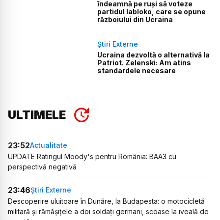
îndeamnă pe ruși să voteze
partidul Iabloko, care se opune
războiului din Ucraina
Știri Externe
Ucraina dezvoltă o alternativă la
Patriot. Zelenski: Am atins
standardele necesare
ULTIMELE
23:52
Actualitate
UPDATE Ratingul Moody's pentru România: BAA3 cu
perspectivă negativă
23:46
Știri Externe
Descoperire uluitoare în Dunăre, la Budapesta: o motocicletă
militară și rămășițele a doi soldați germani, scoase la iveală de