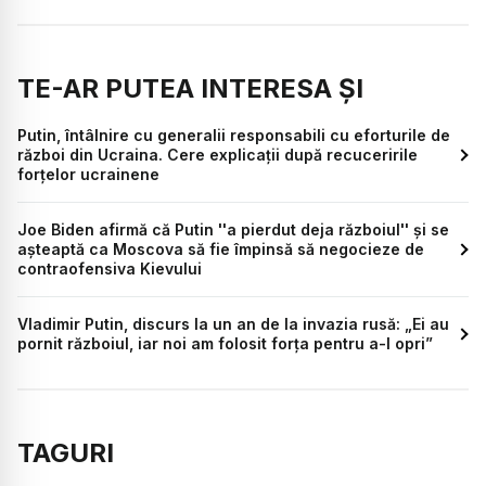
TE-AR PUTEA INTERESA ȘI
Putin, întâlnire cu generalii responsabili cu eforturile de
război din Ucraina. Cere explicații după recuceririle
forțelor ucrainene
Joe Biden afirmă că Putin ''a pierdut deja războiul'' și se
aşteaptă ca Moscova să fie împinsă să negocieze de
contraofensiva Kievului
Vladimir Putin, discurs la un an de la invazia rusă: „Ei au
pornit războiul, iar noi am folosit forța pentru a-l opri”
TAGURI