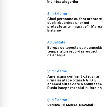
înaintea alegerilor
Știri Externe
Cinci persoane au fost arestate
după izbucnirea unor noi
proteste anti-imigrație în Marea
Britanie
Actualitate
Europa se topește sub caniculă:
temperaturi record și restricții
de energie
Știri Externe
Americanii confirmă că rușii ar
urma să atace o țară NATO. E
aceeași sursă care a anunțat că
Rusia începe războiul în Ucraina
Știri Externe
Văduva lui Aleksei Navalnîi îi