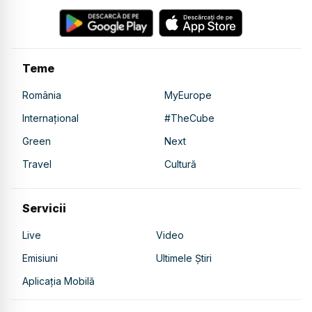
Teme
România
MyEurope
Internațional
#TheCube
Green
Next
Travel
Cultură
Servicii
Live
Video
Emisiuni
Ultimele Știri
Aplicația Mobilă