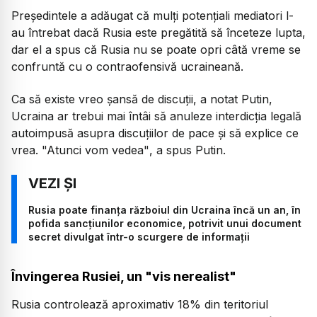
Preşedintele a adăugat că mulţi potenţiali mediatori l-
au întrebat dacă Rusia este pregătită să înceteze lupta,
dar el a spus că Rusia nu se poate opri câtă vreme se
confruntă cu o contraofensivă ucraineană.
Ca să existe vreo şansă de discuţii, a notat Putin,
Ucraina ar trebui mai întâi să anuleze interdicţia legală
autoimpusă asupra discuţiilor de pace şi să explice ce
vrea.
"Atunci vom vedea"
, a spus Putin.
Rusia poate finanța războiul din Ucraina încă un an, în
pofida sancțiunilor economice, potrivit unui document
secret divulgat într-o scurgere de informații
Învingerea Rusiei, un "vis nerealist"
Rusia controlează aproximativ 18% din teritoriul