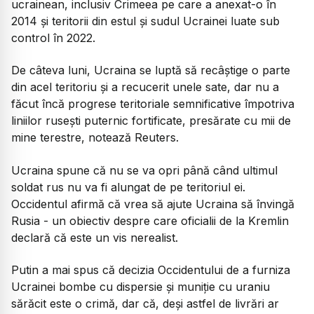
ucrainean, inclusiv Crimeea pe care a anexat-o în
2014 şi teritorii din estul şi sudul Ucrainei luate sub
control în 2022.
De câteva luni, Ucraina se luptă să recâştige o parte
din acel teritoriu şi a recucerit unele sate, dar nu a
făcut încă progrese teritoriale semnificative împotriva
liniilor ruseşti puternic fortificate, presărate cu mii de
mine terestre, notează Reuters.
Ucraina spune că nu se va opri până când ultimul
soldat rus nu va fi alungat de pe teritoriul ei.
Occidentul afirmă că vrea să ajute Ucraina să învingă
Rusia - un obiectiv despre care oficialii de la Kremlin
declară că este un vis nerealist.
Putin a mai spus că decizia Occidentului de a furniza
Ucrainei bombe cu dispersie şi muniţie cu uraniu
sărăcit este o crimă, dar că, deşi astfel de livrări ar