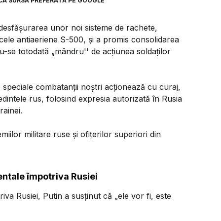
CA SURSĂ PREFERATĂ PE GOOGLE
 desfăşurarea unor noi sisteme de rachete,
 cele antiaeriene S-500, şi a promis consolidarea
-se totodată „mândru'' de acţiunea soldaţilor
 speciale combatanţii noştri acţionează cu curaj,
edintele rus, folosind expresia autorizată în Rusia
ainei.
miilor militare ruse şi ofiţerilor superiori din
ntale împotriva Rusiei
iva Rusiei, Putin a susţinut că „ele vor fi, este