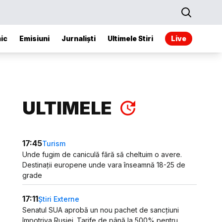
ic
Emisiuni
Jurnaliști
Ultimele Stiri
Live
ULTIMELE
17:45
Turism
Unde fugim de caniculă fără să cheltuim o avere.
Destinații europene unde vara înseamnă 18-25 de
grade
17:11
Știri Externe
Senatul SUA aprobă un nou pachet de sancțiuni
împotriva Rusiei. Tarife de până la 500% pentru