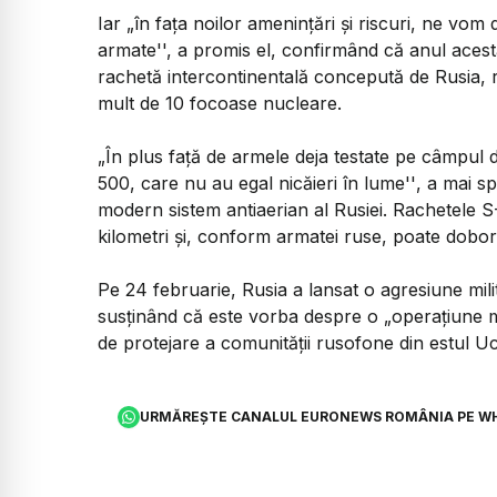
Iar „în faţa noilor ameninţări şi riscuri, ne vom
armate'', a promis el, confirmând că anul acest
rachetă intercontinentală concepută de Rusia, 
mult de 10 focoase nucleare.
„În plus faţă de armele deja testate pe câmpul d
500, care nu au egal nicăieri în lume''
, a mai sp
modern sistem antiaerian al Rusiei. Rachetele 
kilometri şi, conform armatei ruse, poate doborî 
Pe 24 februarie, Rusia a lansat o agresiune mili
susţinând că este vorba despre o „operaţiune mili
de protejare a comunităţii rusofone din estul Uc
URMĂREȘTE CANALUL EURONEWS ROMÂNIA PE W