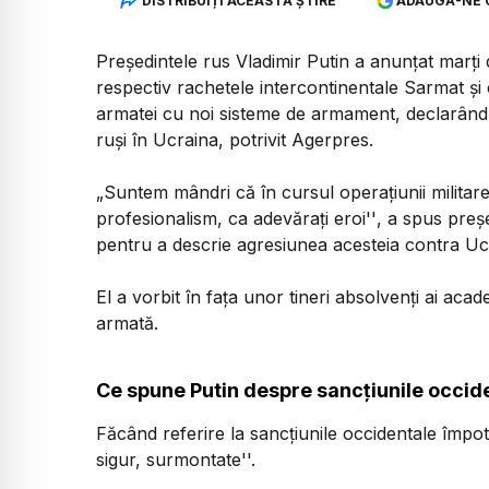
DISTRIBUIȚI ACEASTĂ ȘTIRE
ADAUGĂ-NE 
Preşedintele rus Vladimir Putin a anunţat marţi
respectiv rachetele intercontinentale Sarmat şi
armatei cu noi sisteme de armament, declarându
ruşi în Ucraina, potrivit Agerpres.
„Suntem mândri că în cursul operaţiunii militare
profesionalism, ca adevăraţi eroi''
, a spus preş
pentru a descrie agresiunea acesteia contra Ucr
El a vorbit în faţa unor tineri absolvenţi ai acade
armată.
Ce spune Putin despre sancțiunile occide
Făcând referire la sancţiunile occidentale împotr
sigur, surmontate''.