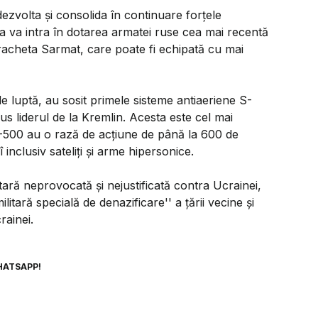
 dezvolta şi consolida în continuare forţele
a va intra în dotarea armatei ruse cea mai recentă
racheta Sarmat, care poate fi echipată cu mai
e luptă, au sosit primele sisteme antiaeriene S-
us liderul de la Kremlin. Acesta este cel mai
S-500 au o rază de acţiune de până la 600 de
inclusiv sateliţi şi arme hipersonice.
tară neprovocată şi nejustificată contra Ucrainei,
tară specială de denazificare'' a ţării vecine şi
rainei.
HATSAPP!