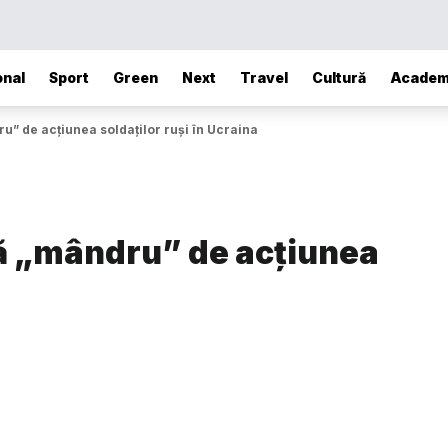
onal
Sport
Green
Next
Travel
Cultură
Academ
u” de acţiunea soldaţilor ruşi în Ucraina
ră „mândru” de acţiunea