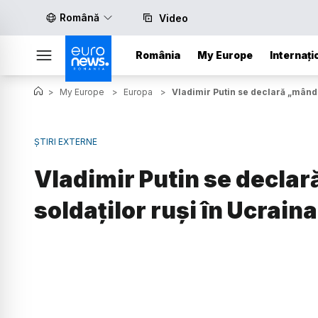
Română
Video
România
My Europe
Internați
>
My Europe
>
Europa
>
Vladimir Putin se declară „mândr
ȘTIRI EXTERNE
Vladimir Putin se decla
soldaţilor ruşi în Ucraina