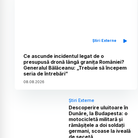
Știri Externe
Ce ascunde incidentul legat de o
presupusă dronă lângă granița României?
Generalul Bălăceanu: „Trebuie să începem
seria de întrebări”
08
.
08
.
2026
Știri Externe
Descoperire uluitoare în
Dunăre, la Budapesta: o
motocicletă militară și
rămășițele a doi soldați
germani, scoase la iveală
de secetă