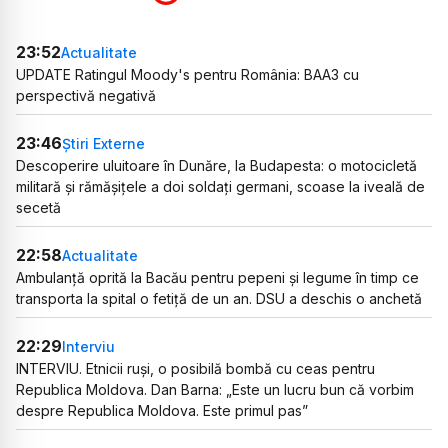
23:52
Actualitate
UPDATE Ratingul Moody's pentru România: BAA3 cu
perspectivă negativă
23:46
Știri Externe
Descoperire uluitoare în Dunăre, la Budapesta: o motocicletă
militară și rămășițele a doi soldați germani, scoase la iveală de
secetă
22:58
Actualitate
Ambulanță oprită la Bacău pentru pepeni și legume în timp ce
transporta la spital o fetiță de un an. DSU a deschis o anchetă
22:29
Interviu
INTERVIU. Etnicii ruși, o posibilă bombă cu ceas pentru
Republica Moldova. Dan Barna: „Este un lucru bun că vorbim
despre Republica Moldova. Este primul pas”