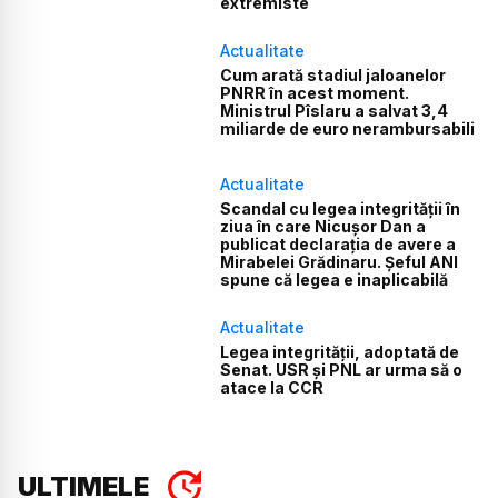
extremiste
Actualitate
Cum arată stadiul jaloanelor
PNRR în acest moment.
Ministrul Pîslaru a salvat 3,4
miliarde de euro nerambursabili
Actualitate
Scandal cu legea integrității în
ziua în care Nicușor Dan a
publicat declarația de avere a
Mirabelei Grădinaru. Șeful ANI
spune că legea e inaplicabilă
Actualitate
Legea integrității, adoptată de
Senat. USR și PNL ar urma să o
atace la CCR
ULTIMELE