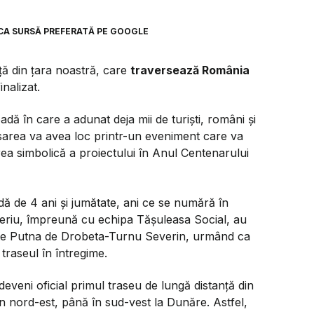
CA SURSĂ PREFERATĂ PE GOOGLE
ţă din țara noastră, care
traversează România
finalizat.
dă în care a adunat deja mii de turişti, români şi
Lansarea va avea loc printr-un eveniment care va
area simbolică a proiectului în Anul Centenarului
dă de 4 ani şi jumătate, ani ce se numără în
 Uşeriu, împreună cu echipa Tăşuleasa Social, au
ţeşte Putna de Drobeta-Turnu Severin, urmând ca
 traseul în întregime.
eveni oficial primul traseu de lungă distanţă din
n nord-est, până în sud-vest la Dunăre. Astfel,