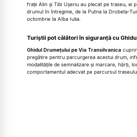
fraţii Alin şi Tibi Uşeriu au plecat pe traseu, 
drumul în întregime, de la Putna la Drobeta-T
octombrie la Alba Iulia.
Turiștii pot călători în siguranță cu Ghid
Ghidul Drumețului pe Via Transilvanica
cuprin
pregătire pentru parcurgerea acestui drum, infr
modalitățile de semnalizare și marcare, hărți, lo
comportamentul adecvat pe parcursul traseului ș