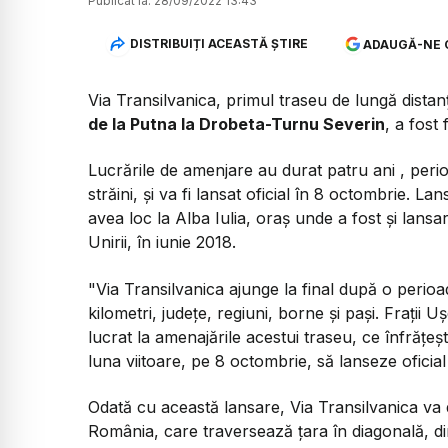
Publicat la:
28/09/2022 13:43
DISTRIBUIȚI ACEASTĂ ȘTIRE
ADAUGĂ-NE 
Via Transilvanica, primul traseu de lungă distan
de la Putna la Drobeta-Turnu Severin
, a fost 
Lucrările de amenjare au durat patru ani , perioa
străini, şi va fi lansat oficial în 8 octombrie. 
avea loc la Alba Iulia, oraş unde a fost şi lans
Unirii, în iunie 2018.
"Via Transilvanica ajunge la final după o perioa
kilometri, judeţe, regiuni, borne şi paşi. Fraţii
lucrat la amenajările acestui traseu, ce înfră
luna viitoare, pe 8 octombrie, să lanseze oficial
Odată cu această lansare, Via Transilvanica va d
România, care traversează ţara în diagonală, di