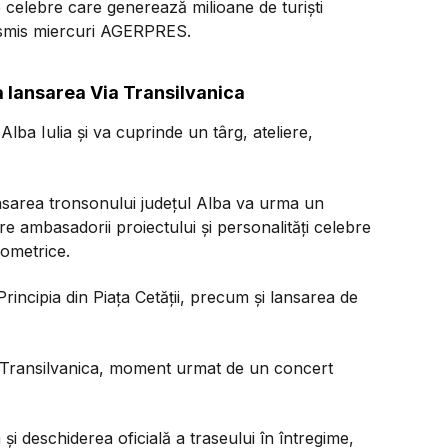
e celebre care generează milioane de turişti
nsmis miercuri AGERPRES.
a lansarea Via Transilvanica
Alba Iulia şi va cuprinde un târg, ateliere,
lansarea tronsonului judeţul Alba va urma un
 ambasadorii proiectului şi personalităţi celebre
lometrice.
 Principia din Piaţa Cetăţii, precum şi lansarea de
ia Transilvanica, moment urmat de un concert
şi deschiderea oficială a traseului în întregime,