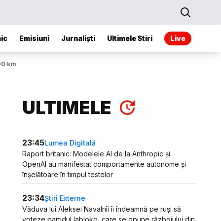
ic
Emisiuni
Jurnaliști
Ultimele Stiri
Live
400 km
ULTIMELE
23:45
Lumea Digitală
Raport britanic: Modelele AI de la Anthropic și
OpenAI au manifestat comportamente autonome și
înșelătoare în timpul testelor
23:34
Știri Externe
Văduva lui Aleksei Navalnîi îi îndeamnă pe ruși să
voteze partidul Iabloko, care se opune războiului din