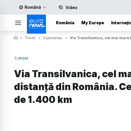
Română
Video
România
My Europe
Internați
>
Travel
>
Experiențe
>
Via Transilvanica, cel mai mare 
TURISM
Via Transilvanica, cel m
distanță din România. C
de 1.400 km