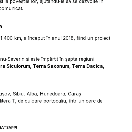
i la poveştile lor, ajutându-le să se dezvolte în
 comunicat.
a
 1.400 km, a început în anul 2018, fiind un proiect
u‑Severin și este împărțit în șapte regiuni
rra Siculorum, Terra Saxonum, Terra Dacica,
rașov, Sibiu, Alba, Hunedoara, Caraș-
litera T, de culoare portocaliu, într-un cerc de
HATSAPP!