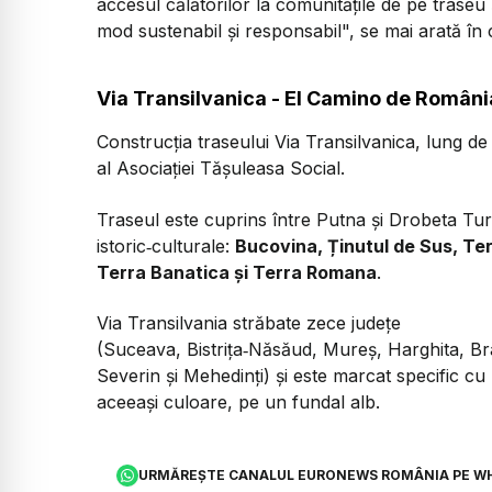
accesul călătorilor la comunităţile de pe traseu ş
mod sustenabil şi responsabil", se mai arată în
Via Transilvanica - El Camino de Români
Construcția traseului Via Transilvanica, lung de
al Asociației Tășuleasa Social.
Traseul este cuprins între Putna și Drobeta Turn
istoric‑culturale:
Bucovina, Ținutul de Sus, Te
Terra Banatica și Terra Romana
.
Via Transilvania străbate zece județe
(Suceava, Bistrița‑Năsăud, Mureș, Harghita, B
Severin și Mehedinți) și este marcat specific cu 
aceeași culoare, pe un fundal alb.
URMĂREȘTE CANALUL EURONEWS ROMÂNIA PE W