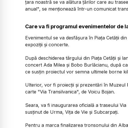
ţara noastră se va alătura ţărilor care au trase
anual", se menţionează într-un comunicat tra
Care va fi programul evenimentelor de l
Evenimentul se va desfăşura în Piaţa Cetăţii din 
expoziţii şi concerte.
După deschiderea târgului din Piaţa Cetăţii şi 
concert Ada Milea şi Bobo Burlăcianu, după care
ce susţin proiectul vor semna ultimele borne ki
Ulterior, vor fi proiecţii şi prezentări în Muzeul
carte "Via Transilvanica", de Voicu Bojan.
Seara, va fi inaugurarea oficială a traseului V
susţinut de Urma, Viţa de Vie şi Subcarpaţi.
Pentru a marca finalizarea tronsonului din Alba 