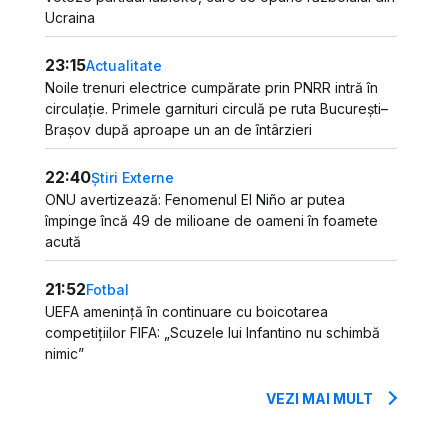
Ucraina
23:15
Actualitate
Noile trenuri electrice cumpărate prin PNRR intră în
circulație. Primele garnituri circulă pe ruta București–
Brașov după aproape un an de întârzieri
22:40
Știri Externe
ONU avertizează: Fenomenul El Niño ar putea
împinge încă 49 de milioane de oameni în foamete
acută
21:52
Fotbal
UEFA amenință în continuare cu boicotarea
competițiilor FIFA: „Scuzele lui Infantino nu schimbă
nimic”
VEZI MAI MULT