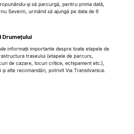
ei propunându-şi să parcurgă, pentru prima dată,
urnu Severin, urmând să ajungă pe data de 6
ul Drumețului
de informații importante despre toate etapele de
astructura traseului (etapele de parcurs,
curi de cazare, locuri critice, echipament etc.),
i alte recomandări, potrivit Via Transilvanica.