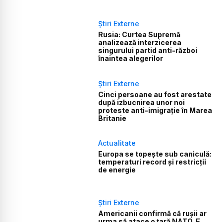
Știri Externe
Rusia: Curtea Supremă
analizează interzicerea
singurului partid anti-război
înaintea alegerilor
Știri Externe
Cinci persoane au fost arestate
după izbucnirea unor noi
proteste anti-imigrație în Marea
Britanie
Actualitate
Europa se topește sub caniculă:
temperaturi record și restricții
de energie
Știri Externe
Americanii confirmă că rușii ar
urma să atace o țară NATO. E