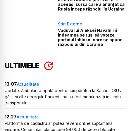
aceeași sursă care a anunțat că
Rusia începe războiul în Ucraina
Știri Externe
Văduva lui Aleksei Navalnîi îi
îndeamnă pe ruși să voteze
partidul Iabloko, care se opune
războiului din Ucraina
ULTIMELE
13:07
Actualitate
Update. Ambulanța oprită pentru cumpărături la Bacău: DSU a
găsit și alte nereguli. Pacienții nu au fost monitorizați în timpul
transportului
12:27
Actualitate
Platforma de cadastru ar putea reveni online săptămâna
viitoare. Ce se întâmplă cu cele 94.000 de cereri blocate