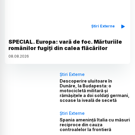
Știri Externe
SPECIAL. Europa: vară de foc. Mărturiile
românilor fugiți din calea flăcărilor
08
.
08
.
2026
Știri Externe
Descoperire uluitoare în
Dunăre, la Budapesta: o
motocicletă militară și
rămășițele a doi soldați germani,
scoase la iveală de secetă
Știri Externe
Spania amenință Italia cu măsuri
reciproce din cauza
controalelor la frontieră