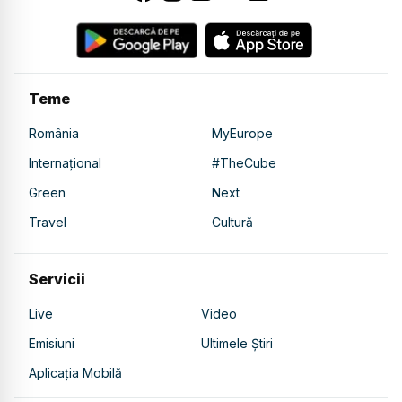
Teme
România
MyEurope
Internațional
#TheCube
Green
Next
Travel
Cultură
Servicii
Live
Video
Emisiuni
Ultimele Știri
Aplicația Mobilă