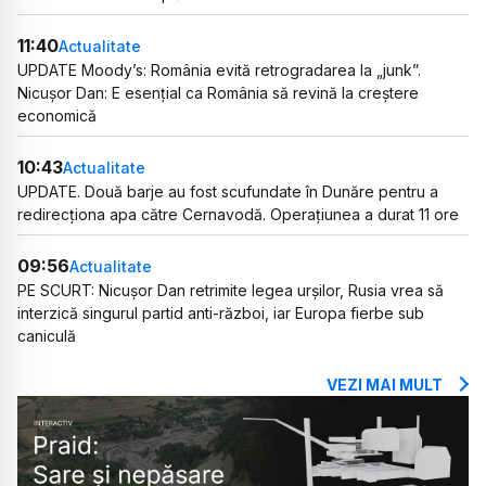
11:40
Actualitate
UPDATE Moody’s: România evită retrogradarea la „junk”.
Nicușor Dan: E esențial ca România să revină la creștere
economică
10:43
Actualitate
UPDATE. Două barje au fost scufundate în Dunăre pentru a
redirecționa apa către Cernavodă. Operațiunea a durat 11 ore
09:56
Actualitate
PE SCURT: Nicușor Dan retrimite legea urșilor, Rusia vrea să
interzică singurul partid anti-război, iar Europa fierbe sub
caniculă
VEZI MAI MULT