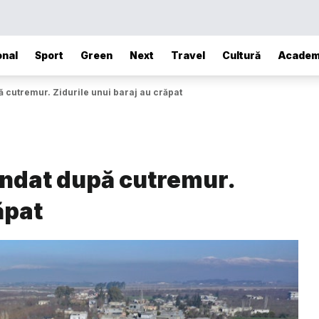
onal
Sport
Green
Next
Travel
Cultură
Academ
pă cutremur. Zidurile unui baraj au crăpat
nundat după cutremur.
ăpat