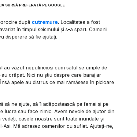
CA SURSĂ PREFERATĂ PE GOOGLE
enorocire după
cutremure
. Localitatea a fost
variat în timpul seismului și s-a spart. Oamenii
u disperare să fie ajutați.
lul au văzut neputincioși cum satul se umple de
-au crăpat. Nici nu știu despre care baraj ar
 Însă apele au distrus ce mai rămăsese în picioare
 să ne ajute, să îi adăpostească pe femei și pe
e lucra sau face nimic. Avem nevoie de ajutor din
 vedeți, casele noastre sunt toate inundate și
al-Asi. Mă adresez oamenilor cu suflet. Ajutați-ne,