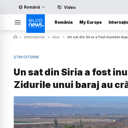
Română
Video
România
My Europe
Internați
>
Internațional
>
Asia
>
Un sat din Siria a fost inundat du
ȘTIRI EXTERNE
Un sat din Siria a fost i
Zidurile unui baraj au cr