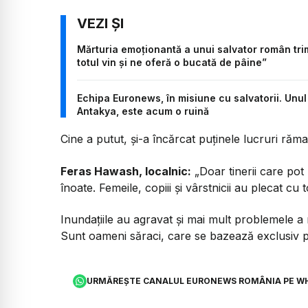
Mărturia emoționantă a unui salvator român trimi
totul vin și ne oferă o bucată de pâine”
Echipa Euronews, în misiune cu salvatorii. Unul
Antakya, este acum o ruină
Cine a putut, și-a încărcat puținele lucruri răma
Feras Hawash, localnic:
„Doar tinerii care pot
înoate. Femeile, copiii și vârstnicii au plecat cu to
Inundațiile au agravat și mai mult problemele a m
Sunt oameni săraci, care se bazează exclusiv p
URMĂREȘTE CANALUL EURONEWS ROMÂNIA PE W