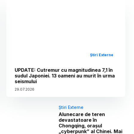
Știri Externe
UPDATE: Cutremur cu magnitudinea 7,1 în
sudul Japoniei. 13 oameni au murit în urma
seismului
29
.
07
.
2026
Știri Externe
Alunecare de teren
devastatoare în
Chongqing, orașul
„cyberpunk” al Chinei. Mai