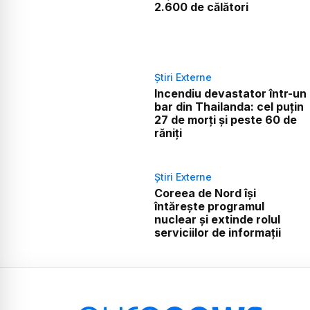
2.600 de călători
Știri Externe
Incendiu devastator într-un
bar din Thailanda: cel puțin
27 de morți și peste 60 de
răniți
Știri Externe
Coreea de Nord își
întărește programul
nuclear și extinde rolul
serviciilor de informații