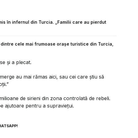
s în infernul din Turcia. „Familii care au pierdut
 dintre cele mai frumoase orașe turistice din Turcia,
se și a plecat.
 merge au mai rămas aici, sau cei care știu să
ții.”
ilioane de sirieni din zona controlată de rebeli.
e ajutoare pentru a supraviețui.
HATSAPP!