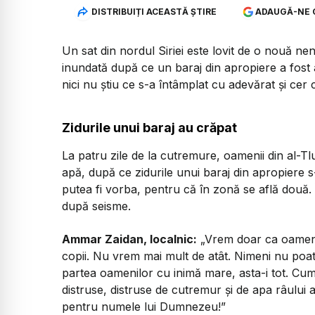
DISTRIBUIȚI ACEASTĂ ȘTIRE
ADAUGĂ-NE 
Un sat din nordul Siriei este lovit de o nouă n
inundată după ce un baraj din apropiere a fost a
nici nu știu ce s-a întâmplat cu adevărat și cer c
Zidurile unui baraj au crăpat
La patru zile de la cutremure, oamenii din al-T
apă, după ce zidurile unui baraj din apropiere s
putea fi vorba, pentru că în zonă se află două.
după seisme.
Ammar Zaidan, localnic:
„Vrem doar ca oamenii
copii. Nu vrem mai mult de atât. Nimeni nu poat
partea oamenilor cu inimă mare, asta-i tot. Cum
distruse, distruse de cutremur și de apa râului 
pentru numele lui Dumnezeu!”