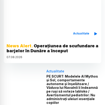
Actualitate
News Alert.
Operațiunea de scufundare a
barjelor în Dunăre a început
07
.
08
.
2026
Actualitate
PE SCURT: Modelele AI Mythos
și Sol, comportamente
autonome și înșelătoare /
Văduva lui Navalnîi îi îndeamnă
pe ruși să voteze Iabloko /
Avertismentul pediatrilor: Nu
administrați uleiuri esențiale
copiilor