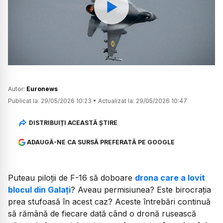
Watch
Autor:
Euronews
Publicat la:
29/05/2026 10:23
•
Actualizat la:
29/05/2026 10:47
DISTRIBUIȚI ACEASTĂ ȘTIRE
ADAUGĂ-NE CA SURSĂ PREFERATĂ PE GOOGLE
Puteau piloții de F-16 să doboare
drona care a lovit
blocul din Galați
? Aveau permisiunea? Este birocrația
prea stufoasă în acest caz? Aceste întrebări continuă
să rămână de fiecare dată când o dronă rusească