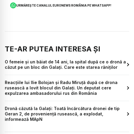
URMĂREȘTE CANALUL EURONEWS ROMÂNIA PE WHATSAPP!
TE-AR PUTEA INTERESA ȘI
O femeie și un băiat de 14 ani, la spital după ce o dronă a
căzut pe un bloc din Galați. Care este starea răniților
Reacțiile lui Ilie Bolojan și Radu Miruță după ce drona
rusească a lovit blocul din Galați. Un deputat cere
expulzarea ambasadorului rus din România
Dronă căzută la Galați: Toată încărcătura dronei de tip
Geran 2, de proveniență rusească, a explodat,
informează MApN