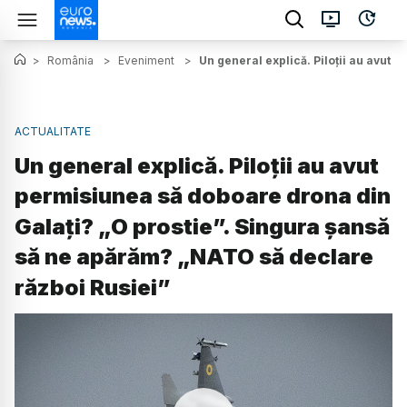
>
România
>
Eveniment
>
Un general explică. Piloții au avut
ACTUALITATE
Un general explică. Piloții au avut
permisiunea să doboare drona din
Galați? „O prostie”. Singura șansă
să ne apărăm? „NATO să declare
război Rusiei”