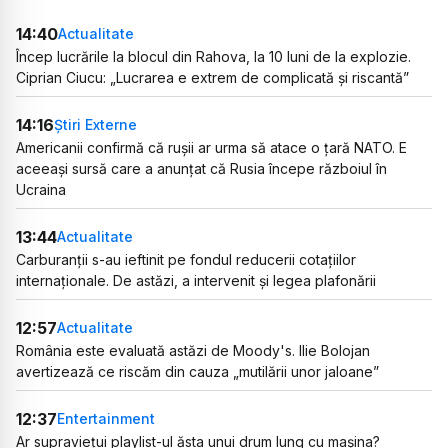
14:40
Actualitate
Încep lucrările la blocul din Rahova, la 10 luni de la explozie.
Ciprian Ciucu: „Lucrarea e extrem de complicată și riscantă”
14:16
Știri Externe
Americanii confirmă că rușii ar urma să atace o țară NATO. E
aceeași sursă care a anunțat că Rusia începe războiul în
Ucraina
13:44
Actualitate
Carburanții s-au ieftinit pe fondul reducerii cotațiilor
internaționale. De astăzi, a intervenit și legea plafonării
12:57
Actualitate
România este evaluată astăzi de Moody's. Ilie Bolojan
avertizează ce riscăm din cauza „mutilării unor jaloane”
12:37
Entertainment
Ar supraviețui playlist-ul ăsta unui drum lung cu mașina?