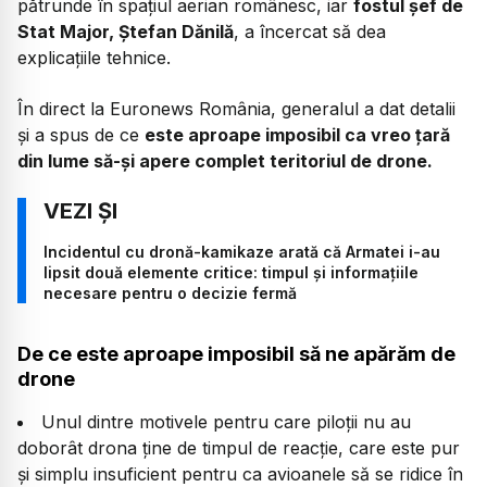
pătrunde în spațiul aerian românesc, iar
fostul șef de
Stat Major, Ștefan Dănilă
, a încercat să dea
explicațiile tehnice.
În direct la Euronews România, generalul a dat detalii
și a spus de ce
este aproape imposibil ca vreo țară
din lume să-și apere complet teritoriul de drone.
Incidentul cu dronă-kamikaze arată că Armatei i-au
lipsit două elemente critice: timpul și informațiile
necesare pentru o decizie fermă
De ce este aproape imposibil să ne apărăm de
drone
Unul dintre motivele pentru care piloții nu au
doborât drona ține de timpul de reacție, care este pur
și simplu insuficient pentru ca avioanele să se ridice în