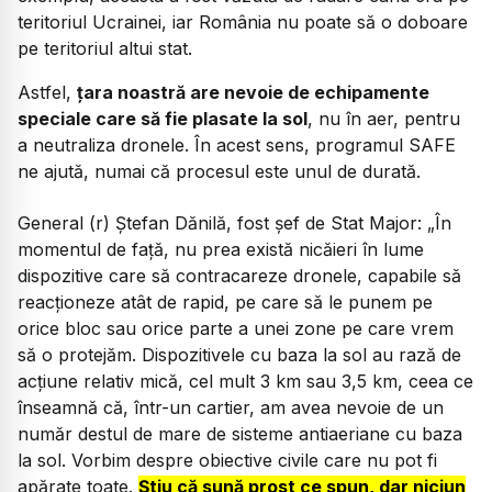
teritoriul Ucrainei, iar România nu poate să o doboare
pe teritoriul altui stat.
Astfel,
țara noastră are nevoie de echipamente
speciale care să fie plasate la sol
, nu în aer, pentru
a neutraliza dronele. În acest sens, programul SAFE
ne ajută, numai că procesul este unul de durată.
General (r) Ștefan Dănilă, fost șef de Stat Major:
„În
momentul de față, nu prea există nicăieri în lume
dispozitive care să contracareze dronele, capabile să
reacționeze atât de rapid, pe care să le punem pe
orice bloc sau orice parte a unei zone pe care vrem
să o protejăm. Dispozitivele cu baza la sol au rază de
acțiune relativ mică, cel mult 3 km sau 3,5 km, ceea ce
înseamnă că, într-un cartier, am avea nevoie de un
număr destul de mare de sisteme antiaeriane cu baza
la sol. Vorbim despre obiective civile care nu pot fi
apărate toate.
Știu că sună prost ce spun, dar niciun