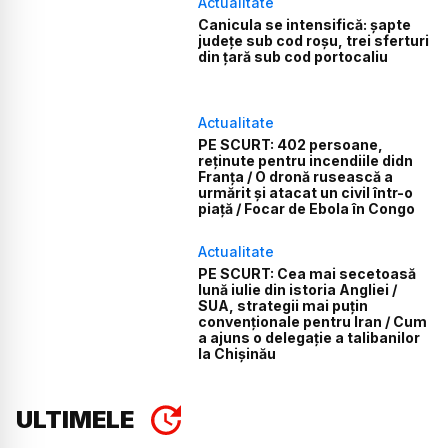
Actualitate
Canicula se intensifică: șapte
județe sub cod roșu, trei sferturi
din țară sub cod portocaliu
Actualitate
PE SCURT: 402 persoane,
reținute pentru incendiile didn
Franța / O dronă rusească a
urmărit și atacat un civil într-o
piață / Focar de Ebola în Congo
Actualitate
PE SCURT: Cea mai secetoasă
lună iulie din istoria Angliei /
SUA, strategii mai puțin
convenționale pentru Iran / Cum
a ajuns o delegație a talibanilor
la Chișinău
ULTIMELE