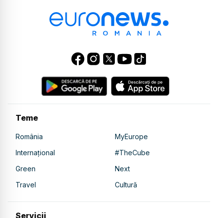
Teme
România
MyEurope
Internațional
#TheCube
Green
Next
Travel
Cultură
Servicii