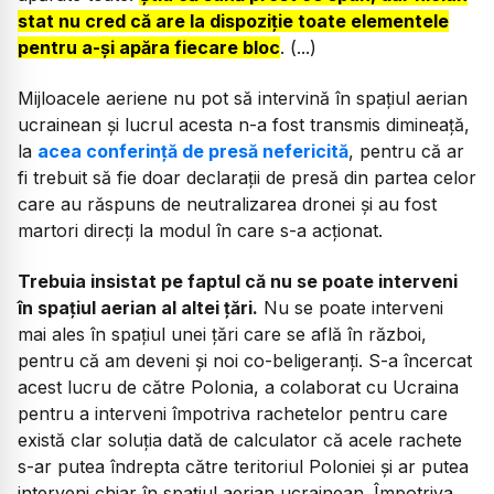
stat nu cred că are la dispoziție toate elementele
pentru a-și apăra fiecare bloc
. (...)
Mijloacele aeriene nu pot să intervină în spațiul aerian
ucrainean și lucrul acesta n-a fost transmis dimineață,
la
acea conferință de presă nefericită
, pentru că ar
fi trebuit să fie doar declarații de presă din partea celor
care au răspuns de neutralizarea dronei și au fost
martori direcți la modul în care s-a acționat.
Trebuia insistat pe faptul că nu se poate interveni
în spațiul aerian al altei țări.
Nu se poate interveni
mai ales în spațiul unei țări care se află în război,
pentru că am deveni și noi co-beligeranți. S-a încercat
acest lucru de către Polonia, a colaborat cu Ucraina
pentru a interveni împotriva rachetelor pentru care
există clar soluția dată de calculator că acele rachete
s-ar putea îndrepta către teritoriul Poloniei și ar putea
interveni chiar în spațiul aerian ucrainean. Împotriva