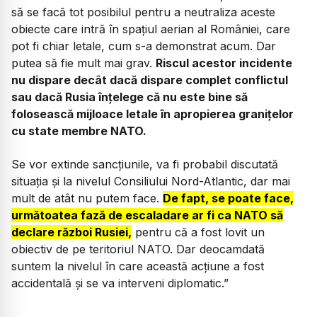
să se facă tot posibilul pentru a neutraliza aceste
obiecte care intră în spațiul aerian al României, care
pot fi chiar letale, cum s-a demonstrat acum. Dar
putea să fie mult mai grav.
Riscul acestor incidente
nu dispare decât dacă dispare complet conflictul
sau dacă Rusia înțelege că nu este bine să
folosească mijloace letale în apropierea granițelor
cu state membre NATO.
Se vor extinde sancțiunile, va fi probabil discutată
situația și la nivelul Consiliului Nord-Atlantic, dar mai
mult de atât nu putem face.
De fapt, se poate face,
următoatea fază de escaladare ar fi ca NATO să
declare război Rusiei,
pentru că a fost lovit un
obiectiv de pe teritoriul NATO. Dar deocamdată
suntem la nivelul în care această acțiune a fost
accidentală și se va interveni diplomatic.”