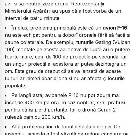
aer și să neutralizeze drona. Reprezentanții
Ministerului Apărării au spus că a fost vorba de un
interval de patru minute.
În plus, problema principală este că un
avion F-16
nu este echipat pentru a doborî dronele fără să facă și
daune colaterale. De exemplu, tunurile Gatling (Vulcan
100) montate pe aceste aeronave de luptă au o putere
foarte mare, cam de 100 de proiectile pe secundă, iar
un singur proiectil al acestora ar putea dezintegra un
om. Este greu de crezut că salva lansată de aceste
tunuri ar nimeri doar drona și nu ar afecta și locurile
populate.
Pe lăngă asta, avioanele F-16 nu pot zbura mai
încet de 400 km pe oră. În caz contrar, s-ar prăbuși
pentru că își pierd portanța. Iar o dronă Geran 2
rulează cam cu 200 km/h.
Altă problemă ține de locul detectării dronei. De
exemplu, aceasta a fost văzută de radare când era pe