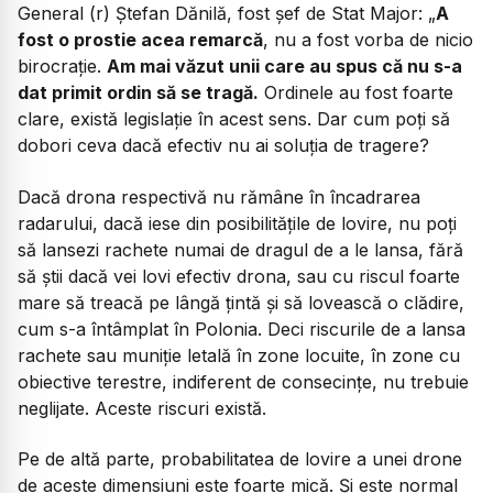
General (r) Ștefan Dănilă, fost șef de Stat Major:
„
A
fost o prostie acea remarcă
, nu a fost vorba de nicio
birocrație.
Am mai văzut unii care au spus că nu s-a
dat primit ordin să se tragă.
Ordinele au fost foarte
clare, există legislație în acest sens. Dar cum poți să
dobori ceva dacă efectiv nu ai soluția de tragere?
Dacă drona respectivă nu rămâne în încadrarea
radarului, dacă iese din posibilitățile de lovire, nu poți
să lansezi rachete numai de dragul de a le lansa, fără
să știi dacă vei lovi efectiv drona, sau cu riscul foarte
mare să treacă pe lângă țintă și să lovească o clădire,
cum s-a întâmplat în Polonia. Deci riscurile de a lansa
rachete sau muniție letală în zone locuite, în zone cu
obiective terestre, indiferent de consecințe, nu trebuie
neglijate. Aceste riscuri există.
Pe de altă parte, probabilitatea de lovire a unei drone
de aceste dimensiuni este foarte mică. Și este normal