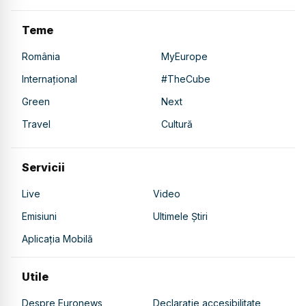
Teme
România
MyEurope
Internațional
#TheCube
Green
Next
Travel
Cultură
Servicii
Live
Video
Emisiuni
Ultimele Știri
Aplicația Mobilă
Utile
Despre Euronews
Declarație accesibilitate