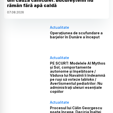
din cauza caniculei. Bucureștenii nu
rămân fără apă caldă
07
.
08
.
2026
Actualitate
Operațiunea de scufundare a
barjelor în Dunăre a început
Actualitate
PE SCURT: Modelele AI Mythos
și Sol, comportamente
autonome și înșelătoare /
Văduva lui Navalnîi îi îndeamnă
pe ruși să voteze Iabloko /
Avertismentul pediatrilor: Nu
administrați uleiuri esențiale
copiilor
Actualitate
Procesul lui Călin Georgescu
poate începe. Decizia Înaltei