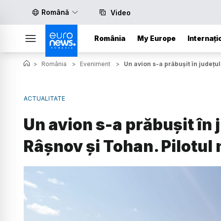
Română
Video
România
My Europe
Internați
>
România
>
Eveniment
>
Un avion s-a prăbușit în județul
ACTUALITATE
Un avion s-a prăbușit în 
Râşnov şi Tohan. Pilotul 