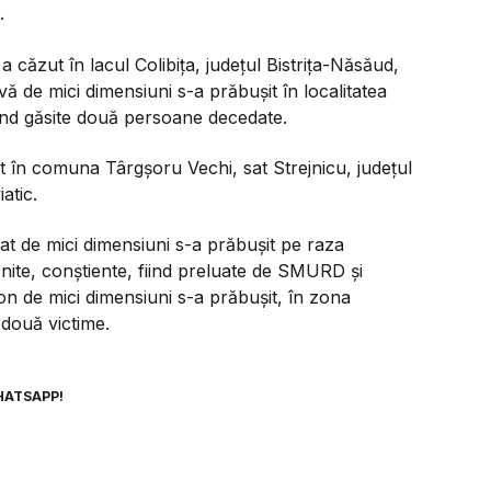
.
 căzut în lacul Colibiţa, judeţul Bistriţa-Năsăud,
vă de mici dimensiuni s-a prăbuşit în localitatea
fiind găsite două persoane decedate.
t în comuna Târgşoru Vechi, sat Strejnicu, judeţul
atic.
t de mici dimensiuni s-a prăbuşit pe raza
ănite, conştiente, fiind preluate de SMURD şi
ion de mici dimensiuni s-a prăbuşit, în zona
e două victime.
HATSAPP!