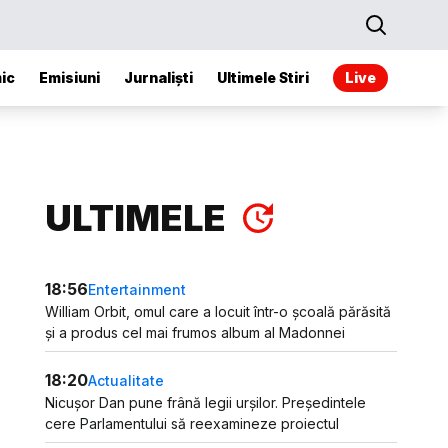
ic
Emisiuni
Jurnaliști
Ultimele Stiri
Live
ULTIMELE
18:56
Entertainment
William Orbit, omul care a locuit într-o școală părăsită
și a produs cel mai frumos album al Madonnei
18:20
Actualitate
Nicușor Dan pune frână legii urșilor. Președintele
cere Parlamentului să reexamineze proiectul