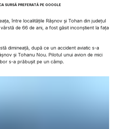
CA SURSĂ PREFERATĂ PE GOOGLE
ța, între localitățile Râşnov şi Tohan din județul
vârstă de 66 de ani, a fost găsit inconștient la fața
ceastă dimineață, după ce un accident aviatic s-a
Râșnov și Tohanu Nou. Pilotul unui avion de mici
 zbor s-a prăbușit pe un câmp.