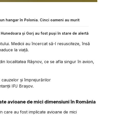
 un hangar în Polonia. Cinci oameni au murit
Hunedoara şi Gorj au fost puși în stare de alertă
tului. Medicii au încercat să-l resusciteze, însă
eaduce la viață.
din localitatea Râșnov, ce se afla singur în avion,
ii cauzelor și împrejurărilor
tanții IPJ Brașov.
cate avioane de mici dimensiuni în România
în care au fost implicate avioane de mici