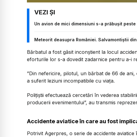
Un avion de mici dimensiuni s-a prăbușit peste
Meteorit deasupra României. Salvamontiştii din 
Bărbatul a fost găsit inconştient la locul acciden
eforturile lor s-a dovedit zadarnice pentru a-i r
”Din nefericire, pilotul, un bărbat de 66 de ani, 
a suferit leziuni incompatibile cu viața.
Polițiștii efectuează cercetări în vederea stabilir
producerii evenimentului”, au transmis reprezen
Accidente aviatice în care au fost impli
Potrivit Agerpres, o serie de accidente aviatice 