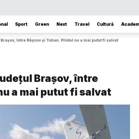
onal
Sport
Green
Next
Travel
Cultură
Academ
 Brașov, între Râşnov şi Tohan. Pilotul nu a mai putut fi salvat
județul Brașov, între
nu a mai putut fi salvat