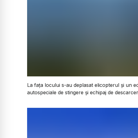
La faţa locului s-au deplasat elicopterul şi u
autospeciale de stingere şi echipaj de descarcer