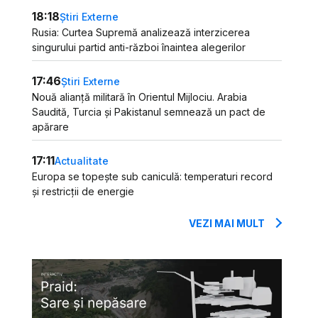
18:18
Știri Externe
Rusia: Curtea Supremă analizează interzicerea
singurului partid anti-război înaintea alegerilor
17:46
Știri Externe
Nouă alianță militară în Orientul Mijlociu. Arabia
Saudită, Turcia și Pakistanul semnează un pact de
apărare
17:11
Actualitate
Europa se topește sub caniculă: temperaturi record
și restricții de energie
VEZI MAI MULT