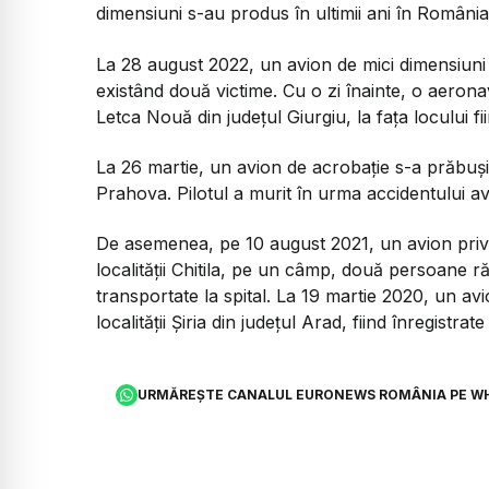
dimensiuni s-au produs în ultimii ani în România
La 28 august 2022, un avion de mici dimensiuni a
existând două victime. Cu o zi înainte, o aerona
Letca Nouă din judeţul Giurgiu, la faţa locului 
La 26 martie, un avion de acrobaţie s-a prăbuşi
Prahova. Pilotul a murit în urma accidentului avi
De asemenea, pe 10 august 2021, un avion priva
localităţii Chitila, pe un câmp, două persoane r
transportate la spital. La 19 martie 2020, un av
localităţii Şiria din judeţul Arad, fiind înregistrat
URMĂREȘTE CANALUL EURONEWS ROMÂNIA PE W