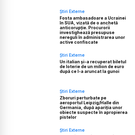
Știri Externe
Fosta ambasadoare a Ucrainei
în SUA, vizată de o anchetă
anticorupție. Procurorii
investighează presupuse
nereguli în administrarea unor
active confiscate
Știri Externe
Un italian și-a recuperat biletul
de loterie de un milion de euro
după ce l-a aruncat la gunoi
Știri Externe
Zboruri perturbate pe
aeroportul Leipzig/Halle din
Germania, după apariția unor
obiecte suspecte în apropierea
pistelor
Știri Externe