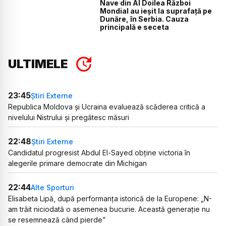
Nave din Al Doilea Război
Mondial au ieșit la suprafață pe
Dunăre, în Serbia. Cauza
principală e seceta
ULTIMELE
23:45
Știri Externe
Republica Moldova și Ucraina evaluează scăderea critică a
nivelului Nistrului și pregătesc măsuri
22:48
Știri Externe
Candidatul progresist Abdul El-Sayed obține victoria în
alegerile primare democrate din Michigan
22:44
Alte Sporturi
Elisabeta Lipă, după performanța istorică de la Europene: „N-
am trăit niciodată o asemenea bucurie. Această generație nu
se resemnează când pierde”