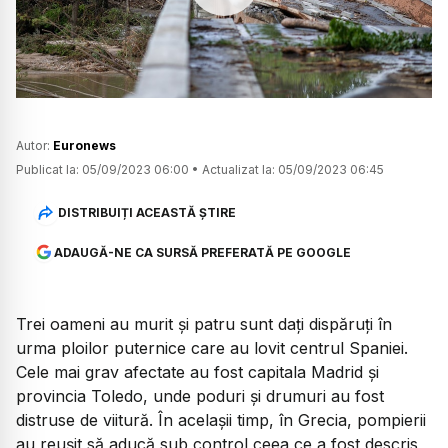
Watch
Autor:
Euronews
Publicat la:
05/09/2023 06:00
•
Actualizat la:
05/09/2023 06:45
DISTRIBUIȚI ACEASTĂ ȘTIRE
ADAUGĂ-NE CA SURSĂ PREFERATĂ PE GOOGLE
Trei oameni au murit și patru sunt dați dispăruți în
urma ploilor puternice care au lovit centrul Spaniei.
Cele mai grav afectate au fost capitala Madrid și
provincia Toledo, unde poduri și drumuri au fost
distruse de viitură. În acelașii timp, în Grecia, pompierii
au reușit să aducă sub control ceea ce a fost descris