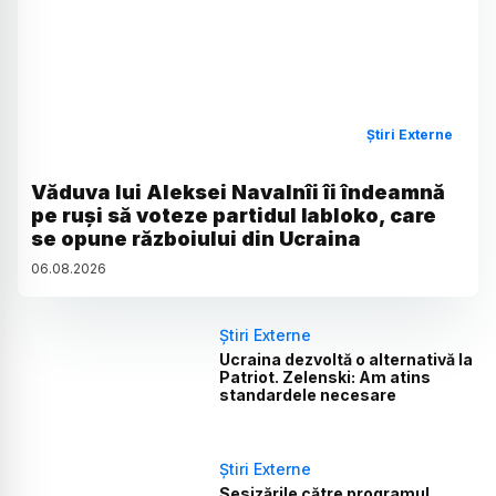
Știri Externe
Văduva lui Aleksei Navalnîi îi îndeamnă
pe ruși să voteze partidul Iabloko, care
se opune războiului din Ucraina
06
.
08
.
2026
Știri Externe
Ucraina dezvoltă o alternativă la
Patriot. Zelenski: Am atins
standardele necesare
Știri Externe
Sesizările către programul