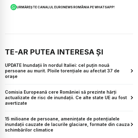
URMĂREȘTE CANALUL EURONEWS ROMÂNIA PE WHATSAPP!
TE-AR PUTEA INTERESA ȘI
UPDATE Inundații în nordul Italiei: cel puțin nouă
persoane au murit. Ploile torențiale au afectat 37 de
orașe
Comisia Europeană cere României să prezinte hărți
actualizate de risc de inundații. Ce alte state UE au fost
avertizate
15 milioane de persoane, ameninţate de potenţialele
inundaţii cauzate de lacurile glaciare, formate din cauza
schimbărilor climatice