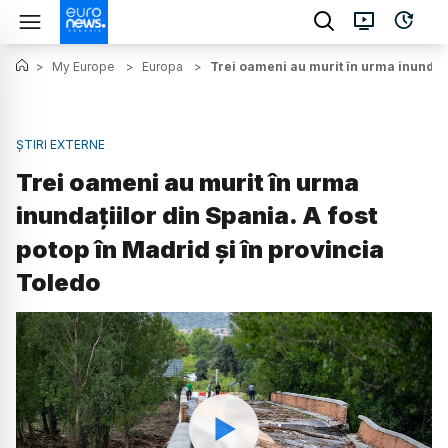
>
My Europe
>
Europa
>
Trei oameni au murit în urma inundații
ȘTIRI EXTERNE
Trei oameni au murit în urma
inundațiilor din Spania. A fost
potop în Madrid și în provincia
Toledo