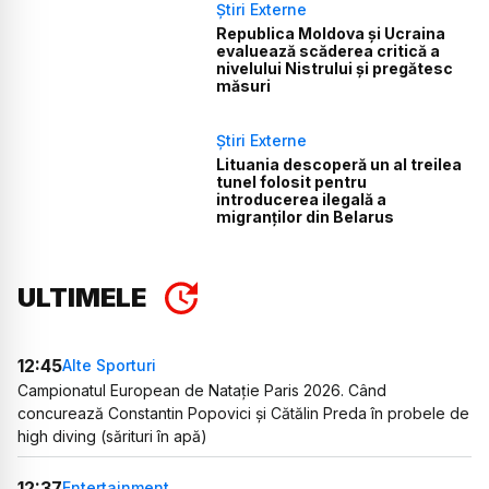
Știri Externe
Republica Moldova și Ucraina
evaluează scăderea critică a
nivelului Nistrului și pregătesc
măsuri
Știri Externe
Lituania descoperă un al treilea
tunel folosit pentru
introducerea ilegală a
migranților din Belarus
ULTIMELE
12:45
Alte Sporturi
Campionatul European de Natație Paris 2026. Când
concurează Constantin Popovici și Cătălin Preda în probele de
high diving (sărituri în apă)
12:37
Entertainment