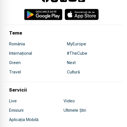
Teme
România
MyEurope
Internațional
#TheCube
Green
Next
Travel
Cultură
Servicii
Live
Video
Emisiuni
Ultimele Știri
Aplicația Mobilă