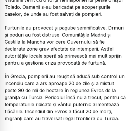
Viitura a venit cu o forță nemaipomenită peste orașul
Toledo. Oamenii s-au baricadat pe acoperișurile
caselor, de unde au fost salvați de pompieri.
Furtunile au provocat și pagube semnificative. Drmuri
și poduri au fost distruse. Comunitățile Madrid și
Castilla la Mancha vor cere Guvernului să fie
declarate zone grav afectate de intemperii. Astfel,
autoritățile locale speră să primească mai mult sprijin
pentru a gestiona criza provocată de furtună.
În Grecia, pompierii au reușit să aducă sub control un
incendiu care a ars aproape 20 de zile și a mistuit
peste 90 de mii de hectare în regiunea Evros de la
granița cu Turcia. Pericolul însă nu a trecut, pentru că
temperaturile ridicate și vântul puternic alimentează
flăcările. Incendiul din Evros a făcut 20 de morți,
migranți care au traversat ilegal frontiera cu Turcia.