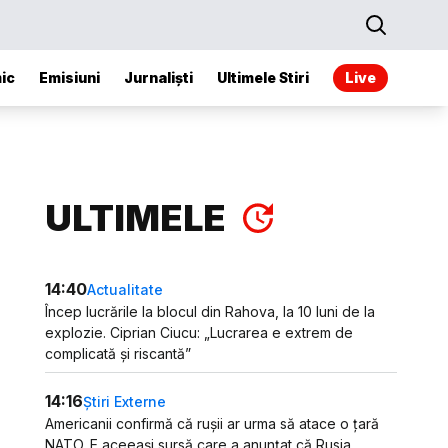
ic
Emisiuni
Jurnaliști
Ultimele Stiri
Live
ULTIMELE
14:40
Actualitate
Încep lucrările la blocul din Rahova, la 10 luni de la
explozie. Ciprian Ciucu: „Lucrarea e extrem de
complicată și riscantă”
14:16
Știri Externe
Americanii confirmă că rușii ar urma să atace o țară
NATO. E aceeași sursă care a anunțat că Rusia