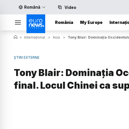
Română
Video
România
My Europe
Internați
>
Internațional
>
Asia
>
Tony Blair: Dominația Occidentului
ȘTIRI EXTERNE
Tony Blair: Dominația Oc
final. Locul Chinei ca su