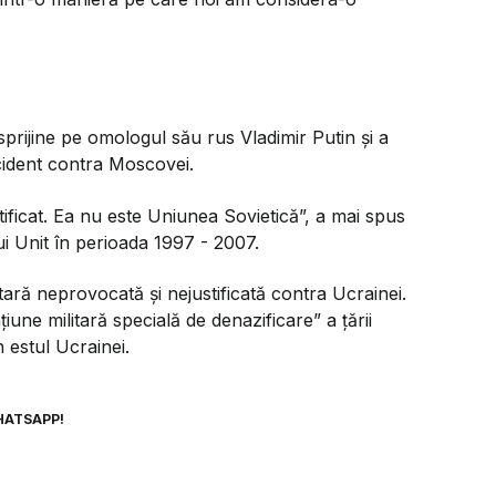
sprijine pe omologul său rus Vladimir Putin şi a
cident contra Moscovei.
tificat. Ea nu este Uniunea Sovietică”, a mai spus
ui Unit în perioada 1997 - 2007.
tară neprovocată şi nejustificată contra Ucrainei.
ne militară specială de denazificare” a ţării
 estul Ucrainei.
HATSAPP!