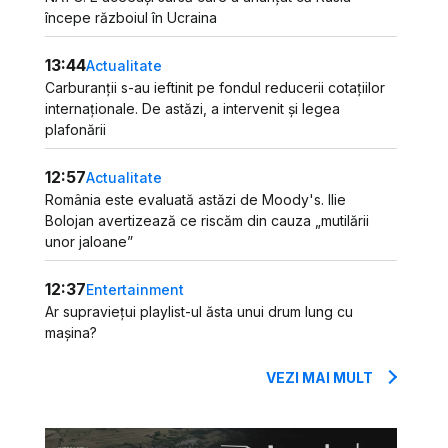
începe războiul în Ucraina
13:44
Actualitate
Carburanții s-au ieftinit pe fondul reducerii cotațiilor
internaționale. De astăzi, a intervenit și legea
plafonării
12:57
Actualitate
România este evaluată astăzi de Moody's. Ilie
Bolojan avertizează ce riscăm din cauza „mutilării
unor jaloane”
12:37
Entertainment
Ar supraviețui playlist-ul ăsta unui drum lung cu
mașina?
VEZI MAI MULT