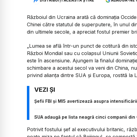
DISTRIBUIȚI ACEASTĂ ȘTIRE
ADAUGĂ-NE 
Războiul din Ucraina arată că dominaţia Occiden
Chinei către statutul de superputere, în unul di
din ultimele secole, a apreciat fostul premier b
„Lumea se află într-un punct de cotitură din ist
Război Mondial sau cu colapsul Uniunii Sovieti
este în ascensiune. Ajungem la finalul dominaţi
schimbare a acestui secol va veni din China, nu 
privind alianţa dintre SUA şi Europa, rostită la 
Șefii FBI și MI5 avertizează asupra intensificăr
SUA adaugă pe lista neagră cinci companii din C
Potrivit fostului şef al executivului britanic, ră
poate miza pe faptul că Beijingul „se comportă