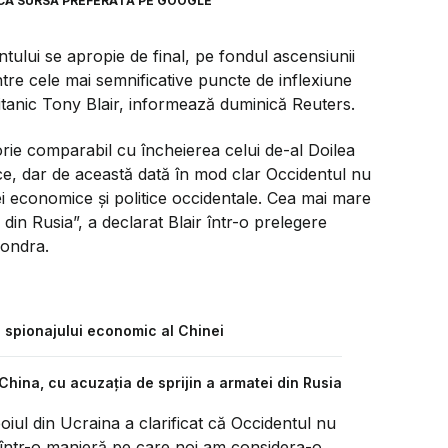
CA SURSĂ PREFERATĂ PE GOOGLE
tului se apropie de final, pe fondul ascensiunii
ntre cele mai semnificative puncte de inflexiune
ritanic Tony Blair, informează duminică Reuters.
orie comparabil cu încheierea celui de-al Doilea
ce, dar de această dată în mod clar Occidentul nu
ei economice şi politice occidentale. Cea mai mare
din Rusia”, a declarat Blair într-o prelegere
Londra.
ii spionajului economic al Chinei
hina, cu acuzația de sprijin a armatei din Rusia
zboiul din Ucraina a clarificat că Occidentul nu
 într-o manieră pe care noi am considera-o