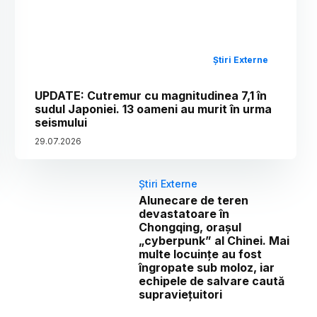
Știri Externe
UPDATE: Cutremur cu magnitudinea 7,1 în
sudul Japoniei. 13 oameni au murit în urma
seismului
29
.
07
.
2026
Știri Externe
Alunecare de teren
devastatoare în
Chongqing, orașul
„cyberpunk” al Chinei. Mai
multe locuințe au fost
îngropate sub moloz, iar
echipele de salvare caută
supraviețuitori