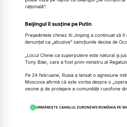
raţională”.
Beijingul îl susține pe Putin
Preşedintele chinez Xi Jinping a continuat să îl 
denunţat ca „abuzive” sancţiunile decise de Oc
„Locul Chinei ca superputere este natural şi jus
Tony Blair, care a fost prim-ministru al Regatul
Pe 24 februarie, Rusia a lansat o agresiune mili
Moscova afirmă că este vorba despre o „operaţiu
vecine şi de protejare a comunităţii rusofone din
URMĂREȘTE CANALUL EURONEWS ROMÂNIA PE W