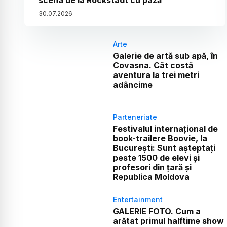
scena de la Rockstadt cu pază
30
.
07
.
2026
Arte
Galerie de artă sub apă, în
Covasna. Cât costă
aventura la trei metri
adâncime
Parteneriate
Festivalul internațional de
book-trailere Boovie, la
București: Sunt așteptați
peste 1500 de elevi și
profesori din țară și
Republica Moldova
Entertainment
GALERIE FOTO. Cum a
arătat primul halftime show