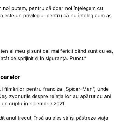
ar noi putem, pentru că doar noi înțelegem cu
că este un privilegiu, pentru că nu înțeleg cum aș
en al meu și sunt cel mai fericit când sunt cu ea,
tât de sprijinit și în siguranță. Punct.”
toarelor
 filmărilor pentru franciza „Spider-Man”, unde
eși zvonurile despre relația lor au apărut cu ani
ă un cuplu în noiembrie 2021.
odit anul trecut, însă au ales să își păstreze viața