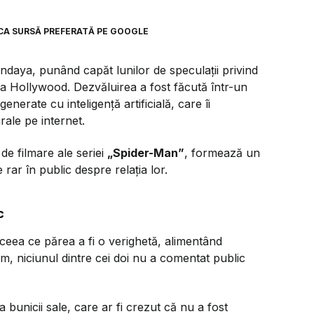
CA SURSĂ PREFERATĂ PE GOOGLE
ndaya, punând capăt lunilor de speculații privind
 la Hollywood. Dezvăluirea a fost făcută într-un
generate cu inteligență artificială, care îi
rale pe internet.
de filmare ale seriei
„Spider-Man”
, formează un
rar în public despre relația lor.
c
 ceea ce părea a fi o verighetă, alimentând
m, niciunul dintre cei doi nu a comentat public
 bunicii sale, care ar fi crezut că nu a fost