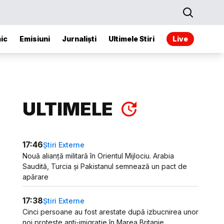
ic
Emisiuni
Jurnaliști
Ultimele Stiri
Live
ULTIMELE
17:46
Știri Externe
Nouă alianță militară în Orientul Mijlociu. Arabia
Saudită, Turcia și Pakistanul semnează un pact de
apărare
17:38
Știri Externe
Cinci persoane au fost arestate după izbucnirea unor
noi proteste anti-imigrație în Marea Britanie