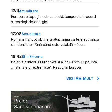
17:11
Actualitate
Europa se topește sub caniculă: temperaturi record
și restricții de energie
17:08
Actualitate
Românii mai pot obține gratuit prima carte electronică
de identitate. Până când este valabilă măsura
16:48
Știri Externe
Belarus a interzis Euronews și a inclus site-ul pe lista
„materialelor extremiste”. Reacții în Europa
VEZI MAI MULT