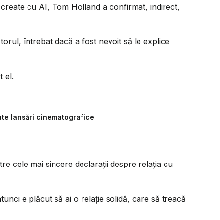
e create cu AI, Tom Holland a confirmat, indirect,
torul, întrebat dacă a fost nevoit să le explice
 el.
ate lansări cinematografice
tre cele mai sincere declarații despre relația cu
unci e plăcut să ai o relație solidă, care să treacă