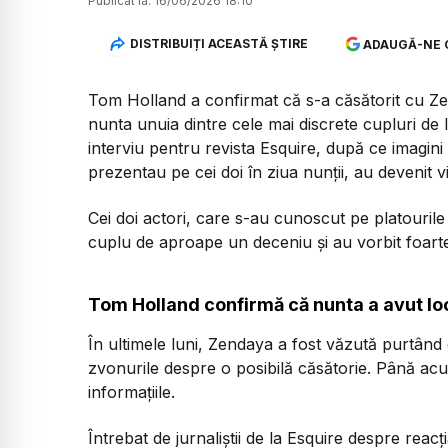
Publicat la:
16/06/2026 18:10
DISTRIBUIȚI ACEASTĂ ȘTIRE
ADAUGĂ-NE 
Tom Holland a confirmat că s-a căsătorit cu Ze
nunta unuia dintre cele mai discrete cupluri de
interviu pentru revista
Esquire
, după ce imagini 
prezentau pe cei doi în ziua nunții, au devenit vi
Cei doi actori, care s-au cunoscut pe platourile 
cuplu de aproape un deceniu și au vorbit foarte 
Tom Holland confirmă că nunta a avut lo
În ultimele luni, Zendaya a fost văzută purtând
zvonurile despre o posibilă căsătorie. Până acu
informațiile.
Întrebat de jurnaliștii de la
Esquire
despre reacția