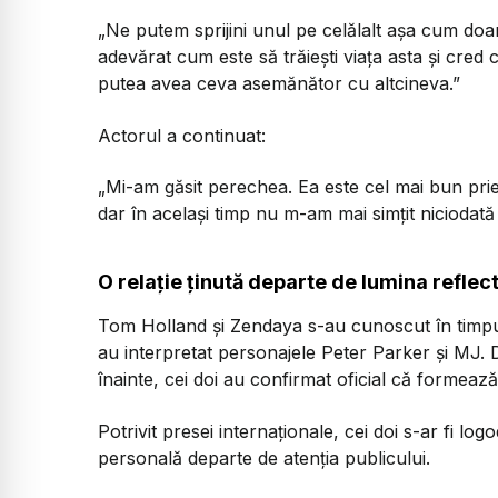
„Ne putem sprijini unul pe celălalt așa cum do
adevărat cum este să trăiești viața asta și cred 
putea avea ceva asemănător cu altcineva.”
Actorul a continuat:
„Mi-am găsit perechea. Ea este cel mai bun priet
dar în același timp nu m-am mai simțit niciodată a
O relație ținută departe de lumina reflec
Tom Holland și Zendaya s-au cunoscut în timpul
au interpretat personajele Peter Parker și MJ. D
înainte, cei doi au confirmat oficial că formeaz
Potrivit presei internaționale, cei doi s-ar fi log
personală departe de atenția publicului.