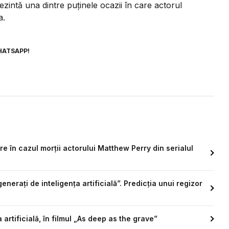
ntă una dintre puținele ocazii în care actorul
a.
HATSAPP!
 în cazul morții actorului Matthew Perry din serialul
enerați de inteligența artificială”. Predicția unui regizor
artificială, în filmul „As deep as the grave”