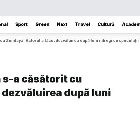
onal
Sport
Green
Next
Travel
Cultură
Academ
cu Zendaya. Actorul a făcut dezvăluirea după luni întregi de speculații
s-a căsătorit cu
 dezvăluirea după luni