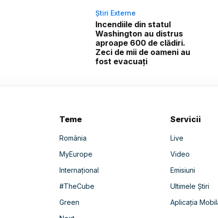
Știri Externe
Incendiile din statul
Washington au distrus
aproape 600 de clădiri.
Zeci de mii de oameni au
fost evacuați
Teme
Servicii
România
Live
MyEurope
Video
Internațional
Emisiuni
#TheCube
Ultimele Știri
Green
Aplicația Mobil