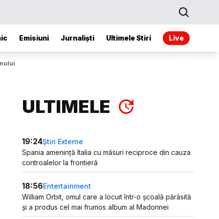
ic
Emisiuni
Jurnaliști
Ultimele Stiri
Live
nului
ULTIMELE
19:24
Știri Externe
Spania amenință Italia cu măsuri reciproce din cauza
controalelor la frontieră
18:56
Entertainment
William Orbit, omul care a locuit într-o școală părăsită
și a produs cel mai frumos album al Madonnei