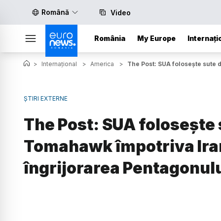
Română
Video
România
My Europe
Internați
>
Internațional
>
America
>
The Post: SUA folosește sute 
ȘTIRI EXTERNE
The Post: SUA folosește 
Tomahawk împotriva Iran
îngrijorarea Pentagonul