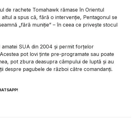
ărul de rachete Tomahawk rămase în Orientul
e altul a spus că, fără o intervenție, Pentagonul se
seamnă „fără muniție” – în ceea ce privește stocul
amatei SUA din 2004 și permit forțelor
 Acestea pot lovi ținte pre-programate sau poate
enea, pot zbura deasupra câmpului de luptă și au
ții despre pagubele de război către comandanți.
HATSAPP!