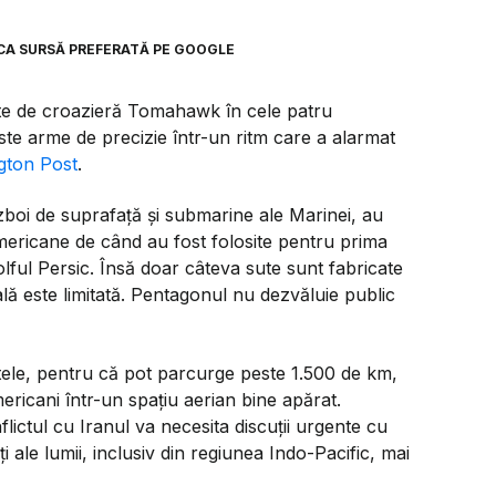
CA SURSĂ PREFERATĂ PE GOOGLE
te de croazieră Tomahawk în cele patru
e arme de precizie într-un ritm care a alarmat
gton Post
.
zboi de suprafață și submarine ale Marinei, au
americane de când au fost folosite pentru prima
olful Persic. Însă doar câteva sute sunt fabricate
lă este limitată. Pentagonul nu dezvăluie public
ele, pentru că pot parcurge peste 1.500 de km,
mericani într-un spațiu aerian bine apărat.
ictul cu Iranul va necesita discuții urgente cu
ți ale lumii, inclusiv din regiunea Indo-Pacific, mai