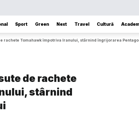
onal
Sport
Green
Next
Travel
Cultură
Academ
de rachete Tomahawk împotriva Iranului, stârnind îngrijorarea Pentago
sute de rachete
ului, stârnind
ui