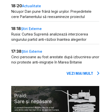
18:20
Actualitate
Nicușor Dan pune frână legii urșilor. Președintele
cere Parlamentului să reexamineze proiectul
18:18
Știri Externe
Rusia: Curtea Supremă analizează interzicerea
singurului partid anti-război înaintea alegerilor
17:38
Știri Externe
Cinci persoane au fost arestate după izbucnirea unor
noi proteste anti-imigrație în Marea Britanie
VEZI MAI MULT