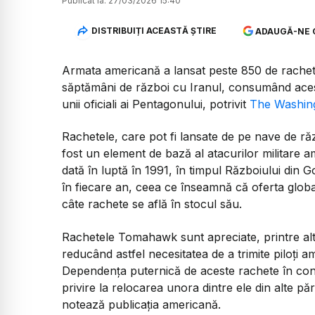
Publicat la:
27/03/2026 15:40
DISTRIBUIȚI ACEASTĂ ȘTIRE
ADAUGĂ-NE 
Armata americană a lansat peste 850 de rache
săptămâni de război cu Iranul, consumând acest
unii oficiali ai Pentagonului, potrivit
The Washin
Rachetele, care pot fi lansate de pe nave de ră
fost un element de bază al atacurilor militare 
dată în luptă în 1991, în timpul Războiului din G
în fiecare an, ceea ce înseamnă că oferta globa
câte rachete se află în stocul său.
Rachetele Tomahawk sunt apreciate, printre alt
reducând astfel necesitatea de a trimite piloți a
Dependența puternică de aceste rachete în confl
privire la relocarea unora dintre ele din alte păr
notează publicația americană.