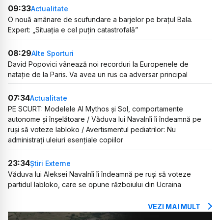
09:33
Actualitate
O nouă amânare de scufundare a barjelor pe brațul Bala.
Expert: „Situația e cel puțin catastrofală”
08:29
Alte Sporturi
David Popovici vânează noi recorduri la Europenele de
natație de la Paris. Va avea un rus ca adversar principal
07:34
Actualitate
PE SCURT: Modelele AI Mythos și Sol, comportamente
autonome și înșelătoare / Văduva lui Navalnîi îi îndeamnă pe
ruși să voteze Iabloko / Avertismentul pediatrilor: Nu
administrați uleiuri esențiale copiilor
23:34
Știri Externe
Văduva lui Aleksei Navalnîi îi îndeamnă pe ruși să voteze
partidul Iabloko, care se opune războiului din Ucraina
VEZI MAI MULT