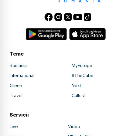
Teme
România
MyEurope
Internațional
#TheCube
Green
Next
Travel
Cultură
Servicii
Live
Video