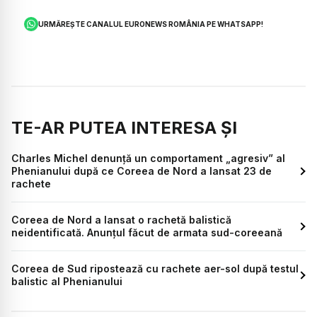
URMĂREȘTE CANALUL EURONEWS ROMÂNIA PE WHATSAPP!
TE-AR PUTEA INTERESA ȘI
Charles Michel denunţă un comportament „agresiv” al
Phenianului după ce Coreea de Nord a lansat 23 de
rachete
Coreea de Nord a lansat o rachetă balistică
neidentificată. Anunțul făcut de armata sud-coreeană
Coreea de Sud ripostează cu rachete aer-sol după testul
balistic al Phenianului