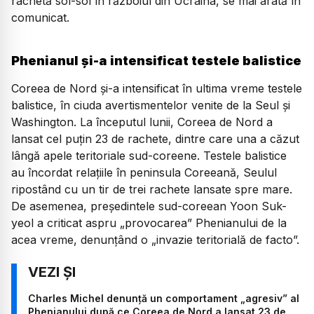
rachetă sol-sol în războiul din Ucraina, se mai arată în
comunicat.
Phenianul și-a intensificat testele balistice
Coreea de Nord și-a intensificat în ultima vreme testele
balistice, în ciuda avertismentelor venite de la Seul și
Washington. La începutul lunii, Coreea de Nord a
lansat cel puţin 23 de rachete, dintre care una a căzut
lângă apele teritoriale sud-coreene. Testele balistice
au încordat relațiile în peninsula Coreeană, Seulul
ripostând cu un tir de trei rachete lansate spre mare.
De asemenea, preşedintele sud-coreean Yoon Suk-
yeol a criticat aspru „provocarea” Phenianului de la
acea vreme, denunţând o „invazie teritorială de facto”.
Charles Michel denunţă un comportament „agresiv” al
Phenianului după ce Coreea de Nord a lansat 23 de