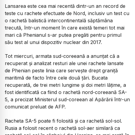
Lansarea este cea mai recentă dintr-un an record de
teste cu rachete efectuate de Nord, inclusiv un test cu
o rachetă balistică intercontinentală săptămâna
trecută, într-un moment în care există temeri tot mai
mari că Phenianul s-ar putea pregăti pentru primul
său test al unui dispozitiv nuclear din 2017.
Tot miercuri, armata sud-coreeană a anunţat că a
recuperat şi analizat resturi ale unei rachete lansate
de Phenian peste linia care serveşte drept graniţă
maritimă de facto între cele două ţări. Bucata
recuperată, de trei metri lungime şi doi metri lăţime, a
fost identificată ca fiind o rachetă nord-coreeană SA-
5, a precizat Ministerul sud-coreean al Apărării într-un
comunicat preluat de AFP.
Racheta SA-5 poate fi folosită şi ca rachetă sol-sol.
Rusia a folosit recent o rachetă sol-aer similară ca