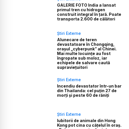
GALERIE FOTO India a lansat
primul tren cu hidrogen
construit integral în țară. Poate
transporta 2.600 de călători
Știri Externe
Alunecare de teren
devastatoare în Chongqing,
orașul „cyberpunk” al Chinei.
Mai multe locuințe au fost
îngropate sub moloz, iar
echipele de salvare caută
supraviețuitori
Știri Externe
Incendiu devastator într-un bar
din Thailanda: cel puțin 27 de
morți și peste 60 de răniți
Știri Externe
Iubitorii de animale din Hong
Kong pot cina cu cățelul în oraș.