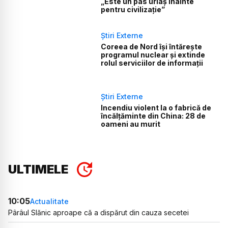
„Este un pas uriaș înainte
pentru civilizație”
Știri Externe
Coreea de Nord își întărește
programul nuclear și extinde
rolul serviciilor de informații
Știri Externe
Incendiu violent la o fabrică de
încălţăminte din China: 28 de
oameni au murit
ULTIMELE
10:05
Actualitate
Pârâul Slănic aproape că a dispărut din cauza secetei