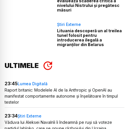
evaluează scăderea critică a
nivelului Nistrului și pregătesc
măsuri
Știri Externe
Lituania descoperă un al treilea
tunel folosit pentru
introducerea ilegală a
migranților din Belarus
ULTIMELE
23:45
Lumea Digitală
Raport britanic: Modelele AI de la Anthropic și OpenAI au
manifestat comportamente autonome și înșelătoare în timpul
testelor
23:34
Știri Externe
Văduva lui Aleksei Navalnîi îi îndeamnă pe ruși să voteze
partidul Iabloko, care se opune războiului din Ucraina