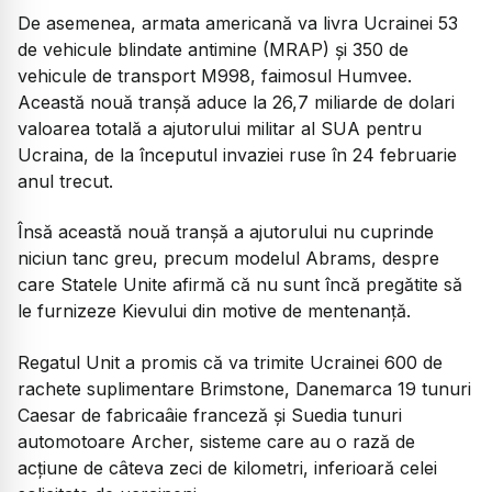
De asemenea, armata americană va livra Ucrainei 53
de vehicule blindate antimine (MRAP) şi 350 de
vehicule de transport M998, faimosul Humvee.
Această nouă tranşă aduce la 26,7 miliarde de dolari
valoarea totală a ajutorului militar al SUA pentru
Ucraina, de la începutul invaziei ruse în 24 februarie
anul trecut.
Însă această nouă tranşă a ajutorului nu cuprinde
niciun tanc greu, precum modelul Abrams, despre
care Statele Unite afirmă că nu sunt încă pregătite să
le furnizeze Kievului din motive de mentenanţă.
Regatul Unit a promis că va trimite Ucrainei 600 de
rachete suplimentare Brimstone, Danemarca 19 tunuri
Caesar de fabricaâie franceză şi Suedia tunuri
automotoare Archer, sisteme care au o rază de
acţiune de câteva zeci de kilometri, inferioară celei