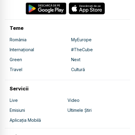
Teme
România
MyEurope
Internațional
#TheCube
Green
Next
Travel
Cultură
Servicii
Live
Video
Emisiuni
Ultimele Știri
Aplicația Mobilă