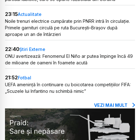
23:15
Actualitate
Noile trenuri electrice cumpărate prin PNRR intră în circulație.
Primele garnituri circulă pe ruta București–Brașov după
aproape un an de întârzieri
22:40
Știri Externe
ONU avertizează: Fenomenul El Niño ar putea împinge încă 49
de milioane de oameni în foamete acută
21:52
Fotbal
UEFA amenință în continuare cu boicotarea competițiilor FIFA:
„Scuzele lui Infantino nu schimbă nimic”
VEZI MAI MULT