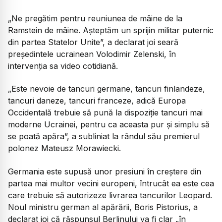
„Ne pregătim pentru reuniunea de mâine de la
Ramstein de mâine. Aşteptăm un sprijin militar puternic
din partea Statelor Unite”, a declarat joi seară
preşedintele ucrainean Volodimir Zelenski, în
intervenţia sa video cotidiană.
„Este nevoie de tancuri germane, tancuri finlandeze,
tancuri daneze, tancuri franceze, adică Europa
Occidentală trebuie să pună la dispoziţie tancuri mai
moderne Ucrainei, pentru ca aceasta pur şi simplu să
se poată apăra”, a subliniat la rândul său premierul
polonez Mateusz Morawiecki.
Germania este supusă unor presiuni în creştere din
partea mai multor vecini europeni, întrucât ea este cea
care trebuie să autorizeze livrarea tancurilor Leopard.
Noul ministru german al apărării, Boris Pistorius, a
declarat joi că răspunsul Berlinului va fi clar „în