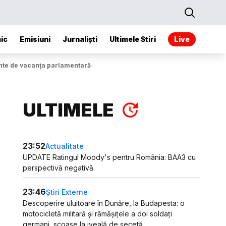
ic
Emisiuni
Jurnaliști
Ultimele Stiri
Live
ainte de vacanța parlamentară
ULTIMELE
23:52
Actualitate
UPDATE Ratingul Moody's pentru România: BAA3 cu
perspectivă negativă
23:46
Știri Externe
Descoperire uluitoare în Dunăre, la Budapesta: o
motocicletă militară și rămășițele a doi soldați
germani, scoase la iveală de secetă