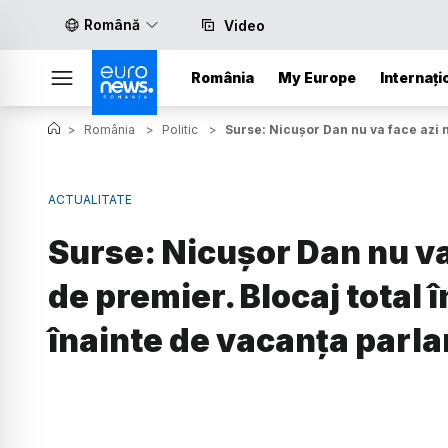
Română
Video
România
My Europe
Internați
>
România
>
Politic
>
Surse: Nicușor Dan nu va face azi n
ACTUALITATE
Surse: Nicușor Dan nu v
de premier. Blocaj total î
înainte de vacanța parl