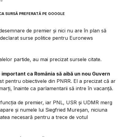
38
CA SURSĂ PREFERATĂ PE GOOGLE
desemnare de premier și nici nu are în plan să
u declarat surse politice pentru Euronews
ipalelor partide, au mai precizat sursele citate.
 important ca România să aibă un nou Guvern
t pentru obiectivele din PNRR. El a precizat că ar
marți, înainte ca parlamentarii să intre în vacanță.
 funcția de premier, iar PNL, USR și UDMR merg
 apare și numele lui Siegfried Mureșan, niciuna
tatea necesară pentru a trece de votul