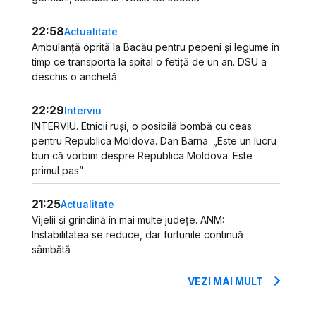
22:58
Actualitate
Ambulanță oprită la Bacău pentru pepeni și legume în
timp ce transporta la spital o fetiță de un an. DSU a
deschis o anchetă
22:29
Interviu
INTERVIU. Etnicii ruși, o posibilă bombă cu ceas
pentru Republica Moldova. Dan Barna: „Este un lucru
bun că vorbim despre Republica Moldova. Este
primul pas”
21:25
Actualitate
Vijelii și grindină în mai multe județe. ANM:
Instabilitatea se reduce, dar furtunile continuă
sâmbătă
VEZI MAI MULT