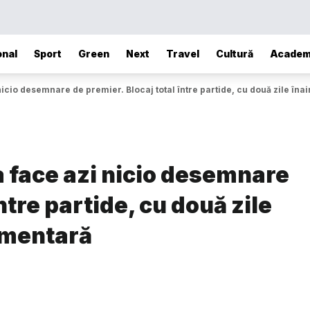
onal
Sport
Green
Next
Travel
Cultură
Academ
icio desemnare de premier. Blocaj total între partide, cu două zile în
a face azi nicio desemnare
ntre partide, cu două zile
amentară