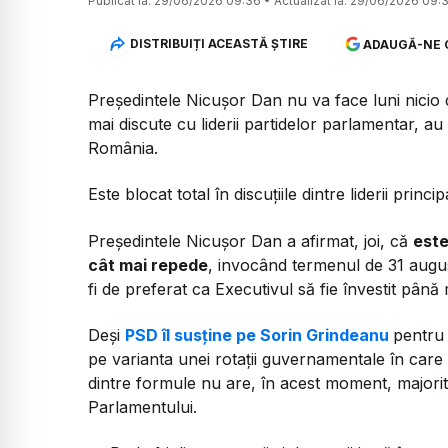
Publicat la:
29/06/2026 09:36
•
Actualizat la:
29/06/2026 09:
DISTRIBUIȚI ACEASTĂ ȘTIRE
ADAUGĂ-NE 
Președintele Nicușor Dan nu va face luni nicio 
mai discute cu liderii partidelor parlamentar, a
România.
Este blocat total în discuțiile dintre liderii princ
Președintele Nicușor Dan a afirmat, joi, că
este
cât mai repede
, invocând termenul de 31 augus
fi de preferat ca Executivul să fie învestit până 
Deși
PSD îl susține pe Sorin Grindeanu
pentru
pe varianta unei rotații guvernamentale în care
dintre formule nu are, în acest moment, majori
Parlamentului.