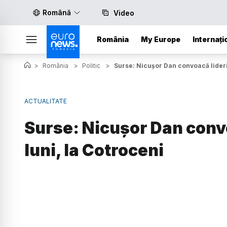
Română
Video
România
My Europe
Internați
>
România
>
Politic
>
Surse: Nicușor Dan convoacă liderii
ACTUALITATE
Surse: Nicușor Dan convo
luni, la Cotroceni