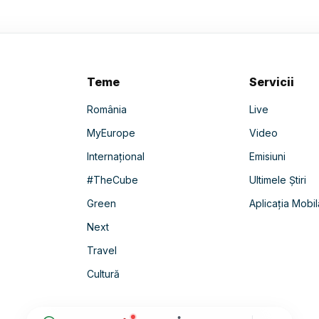
Teme
Servicii
România
Live
MyEurope
Video
Internațional
Emisiuni
#TheCube
Ultimele Știri
Green
Aplicația Mobil
Next
Travel
Cultură