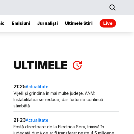
ic
Emisiuni
Jurnaliști
Ultimele Stiri
Live
ULTIMELE
21:25
Actualitate
Vijelii și grindină în mai multe județe. ANM:
Instabilitatea se reduce, dar furtunile continuă
sâmbătă
21:23
Actualitate
Fostă directoare de la Electrica Serv, trimisă în
judecată după ce ar fi transferat peste 4,5 milioane