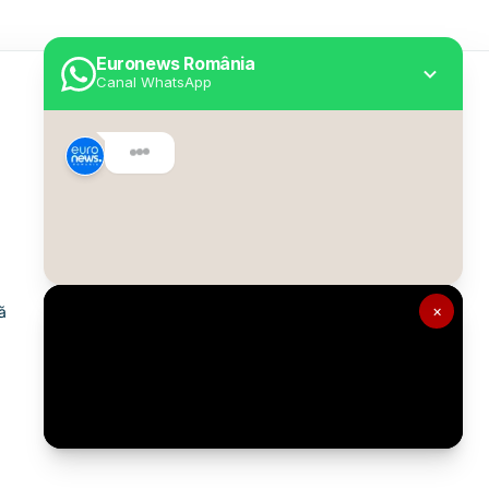
Euronews România
Canal WhatsApp
Utile
Despre Euronews
Declarație accesibilitate
Politica Cookie
Politica de confidențialitate
×
ă
Formular de contact
Transparență în utilizarea AI
Gestionați preferințele