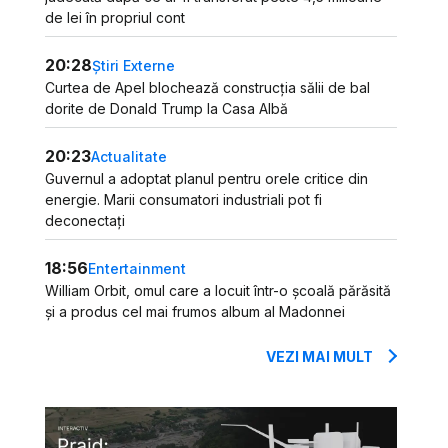
de lei în propriul cont
20:28
Știri Externe
Curtea de Apel blochează construcția sălii de bal
dorite de Donald Trump la Casa Albă
20:23
Actualitate
Guvernul a adoptat planul pentru orele critice din
energie. Marii consumatori industriali pot fi
deconectați
18:56
Entertainment
William Orbit, omul care a locuit într-o școală părăsită
și a produs cel mai frumos album al Madonnei
VEZI MAI MULT