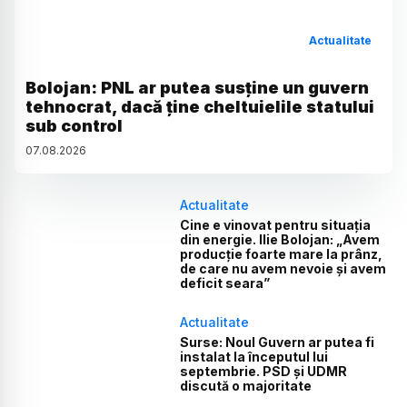
Actualitate
Bolojan: PNL ar putea susține un guvern
tehnocrat, dacă ține cheltuielile statului
sub control
07
.
08
.
2026
Actualitate
Cine e vinovat pentru situația
din energie. Ilie Bolojan: „Avem
producție foarte mare la prânz,
de care nu avem nevoie și avem
deficit seara”
Actualitate
Surse: Noul Guvern ar putea fi
instalat la începutul lui
septembrie. PSD și UDMR
discută o majoritate