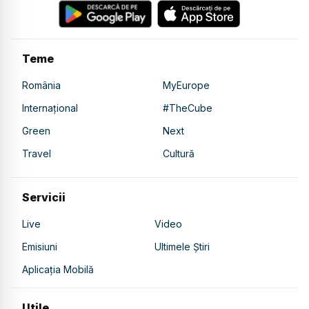
Teme
România
MyEurope
Internațional
#TheCube
Green
Next
Travel
Cultură
Servicii
Live
Video
Emisiuni
Ultimele Știri
Aplicația Mobilă
Utile