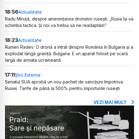
18:56
Actualitate
Radu Miruță, despre amenințarea dronelor rusești: „Rusia își va
schimba tactica. Și noi va trebui să ne readaptăm”
18:23
Actualitate
Rumen Radev: O dronă a intrat dinspre România în Bulgaria și a
explodat lângă graniță. Bulgaria: E un aparat folosit pe scară
largă de armata ucraineană
17:11
Știri Externe
Senatul SUA aprobă un nou pachet de sancțiuni împotriva
Rusiei. Tarife de până la 500% pentru importurile rusești
VEZI MAI MULT