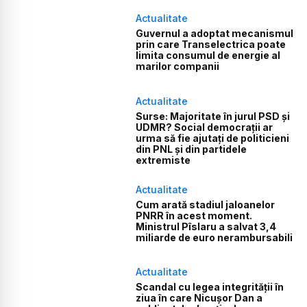
Actualitate
Guvernul a adoptat mecanismul
prin care Transelectrica poate
limita consumul de energie al
marilor companii
Actualitate
Surse: Majoritate în jurul PSD și
UDMR? Social democrații ar
urma să fie ajutați de politicieni
din PNL și din partidele
extremiste
Actualitate
Cum arată stadiul jaloanelor
PNRR în acest moment.
Ministrul Pîslaru a salvat 3,4
miliarde de euro nerambursabili
Actualitate
Scandal cu legea integrității în
ziua în care Nicușor Dan a