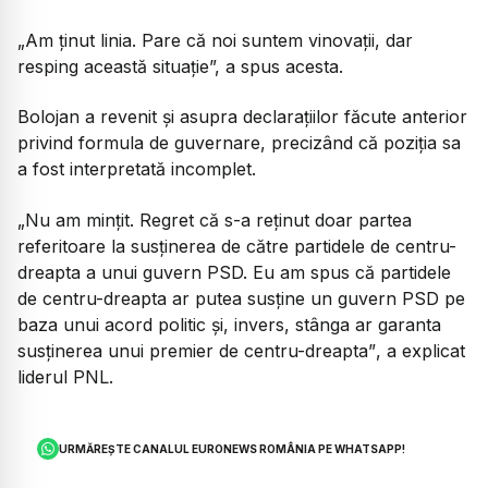
„Am ținut linia. Pare că noi suntem vinovații, dar
resping această situație
”, a spus acesta.
Bolojan a revenit și asupra declarațiilor făcute anterior
privind formula de guvernare, precizând că poziția sa
a fost interpretată incomplet.
„Nu am mințit. Regret că s-a reținut doar partea
referitoare la susținerea de către partidele de centru-
dreapta a unui guvern PSD. Eu am spus că partidele
de centru-dreapta ar putea susține un guvern PSD pe
baza unui acord politic și, invers, stânga ar garanta
susținerea unui premier de centru-dreapta”
, a explicat
liderul PNL.
URMĂREȘTE CANALUL EURONEWS ROMÂNIA PE WHATSAPP!