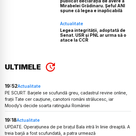
publicat declarația de avere a
Mirabelei Grădinaru. Șeful ANI
spune că legea e inaplicabilă
Actualitate
Legea integrității, adoptată de
Senat. USR și PNL ar urma să o
atace la CCR
ULTIMELE
19:52
Actualitate
PE SCURT: Barjele se scufundă greu, cadastrul revine online,
frații Tate cer cauțiune, canotorii români strălucesc, iar
Moody’s decide soarta ratingului României
19:18
Actualitate
UPDATE. Operațiunea de pe brațul Bala intră în linie dreaptă. A
treia barjă a fost scufundată, a patra urmează